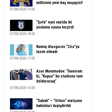
millisinin yeni baş məşqçisi!
07/08/2026 19:00
“Şəfa” eyni vaxtda iki
yoxlama oyunu keçirdi
07/08/2026 18:00
Namiq Ələsgərov “Zirə”yə
lazım olmadı
07/08/2026 17:00
Azər Məmmədov: “İnanıram
ki, “Kəpəz” bu stadionu tam
dolduracaq”
07/08/2026 16:00
“Sabah” – “Orhus” matçının
hakimləri dəyişdirildi