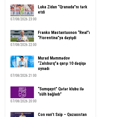
Luka Zidan “Qranada”nı tərk
etdi
07/08/2026 23:00
Franko Mastantuonon “Real”ı
“Fiorentina”ya dəyişdi
07/08/2026 22:00
Murad Məmmədov
“Zalsburq”a qarşı 10 dəqiqə
oynadı
07/08/2026 21:00
“Sumqayıt” Qətər klubu ilə
“sülh bağladı”
07/08/2026 20:00
Con van’t Sxip – Qazaxıstan