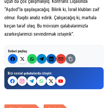
üçün də çox çalışmalıyıq. Konfrans Liqasında
“Aşdod”la qaşılaşacağıq. Bilirik ki, İsrail klubları zəif
olmur. Rəqibi analiz edirik. Çalışacağıq ki, mərhələ
keçən tərəf olaq. Bu mövsüm qələbələrimizlə
azarkeşlərimizi sevindirmək istəyirik”.
Xəbəri paylaş:
Bizi sosial şəbəkələrdə izləyin: