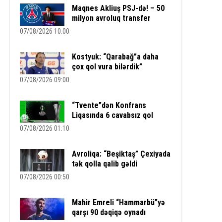
Maqnes Akliuş PSJ-də! – 50
milyon avroluq transfer
07/08/2026 10:00
Kostyuk: “Qarabağ”a daha
çox qol vura bilərdik”
07/08/2026 09:00
“Tvente”dən Konfrans
Liqasında 6 cavabsız qol
07/08/2026 01:10
Avroliqa: “Beşiktaş” Çexiyada
tək qolla qalib gəldi
07/08/2026 00:50
Mahir Emreli “Hammarbü”yə
qarşı 90 dəqiqə oynadı