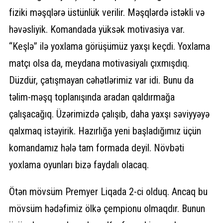
fiziki məşqlərə üstünlük verilir. Məşqlərdə istəkli və
həvəsliyik. Komandada yüksək motivasiya var.
“Keşlə” ilə yoxlama görüşümüz yaxşı keçdi. Yoxlama
matçı olsa da, meydana motivasiyalı çıxmışdıq.
Düzdür, çatışmayan cəhətlərimiz var idi. Bunu da
təlim-məşq toplanışında aradan qaldırmağa
çalışacağıq. Üzərimizdə çalışıb, daha yaxşı səviyyəyə
qalxmaq istəyirik. Hazırlığa yeni başladığımız üçün
komandamız hələ tam formada deyil. Növbəti
yoxlama oyunları bizə faydalı olacaq.
Ötən mövsüm Premyer Liqada 2-ci olduq. Ancaq bu
mövsüm hədəfimiz ölkə çempionu olmaqdır. Bunun