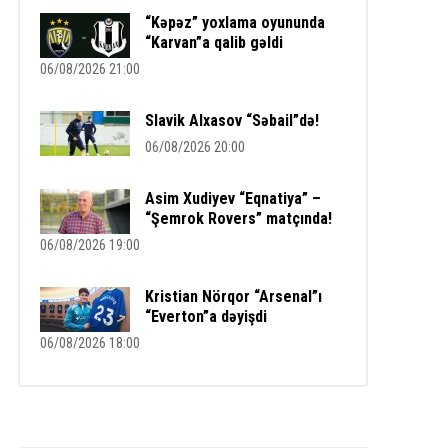
“Kəpəz” yoxlama oyununda
“Karvan”a qalib gəldi
06/08/2026 21:00
Slavik Alxasov “Səbail”də!
06/08/2026 20:00
Asim Xudiyev “Eqnatiya” –
“Şemrok Rovers” matçında!
06/08/2026 19:00
Kristian Nörqor “Arsenal”ı
“Everton”a dəyişdi
06/08/2026 18:00