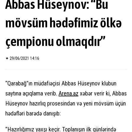
Abbas Hüseynov: “Bu
mövsüm hədəfimiz ölkə
çempionu olmaqdır”
✦
29/06/2021 14:16
“Qarabağ”ın müdafiəçisi Abbas Hüseynov klubun
saytına açıqlama verib.
Arena.az
xəbər verir ki, Abbas
Hüseynov hazırlıq prosesindən və yeni mövsüm üçün
hədəfləri barədə danışıb:
“Hazırlığımız yaxşı keçir. Toplanışın ilk günlərində