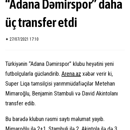
“Adana Dəmirspor” daha
üç transfer etdi
✦
27/07/2021 17:10
Türkiyənin “Adana Dəmirspor” klubu heyətini yeni
futbolçularla gücləndirib.
Arena.az
xəbər verir ki,
Super Liqa təmsilçisi yarımmüdafiəçilər Metehan
Mimaroğlu, Benjamin Stambuli və David Akintolanı
transfer edib.
Bu barədə klubun rəsmi saytı məlumat yayıb.
Mimaroğlu ilə 2+1, Stambuli ilə 2, Akintola ilə də 3