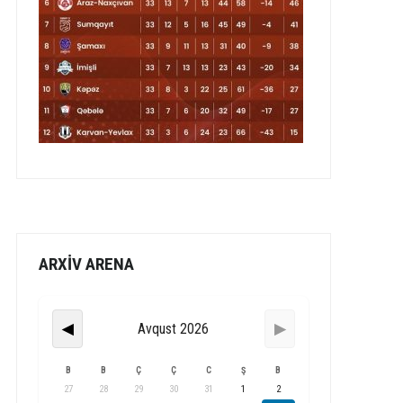
ARXİV ARENA
Avqust 2026
◀
▶
B
B
Ç
Ç
C
Ş
B
27
28
29
30
31
1
2