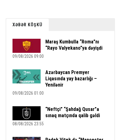
XƏBƏR KÖŞKÜ
Maraş Kumbulla “Roma”nı
“Rayo Valyekano”ya dəyişdi
09/08/2026 09:00
Azərbaycan Premyer
Liqasında yay bazarlığı –
Yenilənir
09/08/2026 01:00
“Neftçi” “Şahdağ Qusar”a
sınaq matçında qalib gəldi
08/08/2026 23:55
Radek Vitek də “Mançester