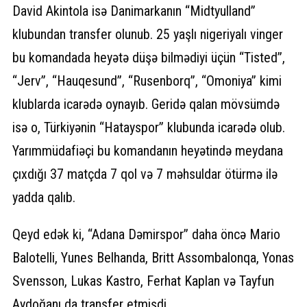
David Akintola isə Danimarkanın “Midtyulland”
klubundan transfer olunub. 25 yaşlı nigeriyalı vinger
bu komandada heyətə düşə bilmədiyi üçün “Tisted”,
“Jerv”, “Hauqesund”, “Rusenborq”, “Omoniya” kimi
klublarda icarədə oynayıb. Geridə qalan mövsümdə
isə o, Türkiyənin “Hatayspor” klubunda icarədə olub.
Yarımmüdafiəçi bu komandanın heyətində meydana
çıxdığı 37 matçda 7 qol və 7 məhsuldar ötürmə ilə
yadda qalıb.
Qeyd edək ki, “Adana Dəmirspor” daha öncə Mario
Balotelli, Yunes Belhanda, Britt Assombalonqa, Yonas
Svensson, Lukas Kastro, Ferhat Kaplan və Tayfun
Aydoğanı da transfer etmişdi.