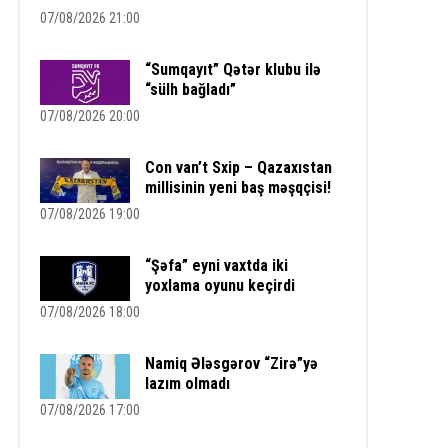
07/08/2026 21:00
“Sumqayıt” Qətər klubu ilə
“sülh bağladı”
07/08/2026 20:00
Con van’t Sxip – Qazaxıstan
millisinin yeni baş məşqçisi!
07/08/2026 19:00
“Şəfa” eyni vaxtda iki
yoxlama oyunu keçirdi
07/08/2026 18:00
Namiq Ələsgərov “Zirə”yə
lazım olmadı
07/08/2026 17:00