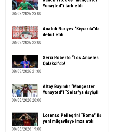
Yunayted”i tərk etdi
08/08/2026 23:00
Anatoli Nuriyev “Kişvarda”da
debüt etdi
08/08/2026 22:00
Serxi Roberto “Los Anceles
Qalaksi”də!
08/08/2026 21:00
Altay Bayındır “Mançester
Yunayted”i “Selta”ya dəyişdi
08/08/2026 20:00
Lorenso Pelleqrini “Roma” ilə
yeni müqaviləyə imza atdı
08/08/2026 19:00