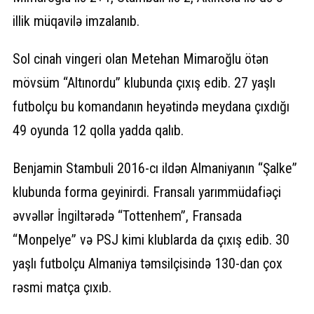
illik müqavilə imzalanıb.
Sol cinah vingeri olan Metehan Mimaroğlu ötən
mövsüm “Altınordu” klubunda çıxış edib. 27 yaşlı
futbolçu bu komandanın heyətində meydana çıxdığı
49 oyunda 12 qolla yadda qalıb.
Benjamin Stambuli 2016-cı ildən Almaniyanın “Şalke”
klubunda forma geyinirdi. Fransalı yarımmüdafiəçi
əvvəllər İngiltərədə “Tottenhem”, Fransada
“Monpelye” və PSJ kimi klublarda da çıxış edib. 30
yaşlı futbolçu Almaniya təmsilçisində 130-dan çox
rəsmi matça çıxıb.