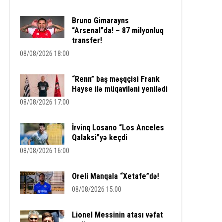
Bruno Gimarayns
“Arsenal”da! – 87 milyonluq
transfer!
08/08/2026 18:00
“Renn” baş məşqçisi Frank
Hayse ilə müqaviləni yenilədi
08/08/2026 17:00
İrvinq Losano “Los Anceles
Qalaksi”yə keçdi
08/08/2026 16:00
Oreli Manqala “Xetafe”də!
08/08/2026 15:00
Lionel Messinin atası vəfat