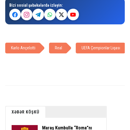
Bizi sosial şəbəkələrdə izləyin:
Karlo Ançelotti
Real
UEFA Çempionlar Liqası
XƏBƏR KÖŞKÜ
Maraş Kumbulla “Roma”nı