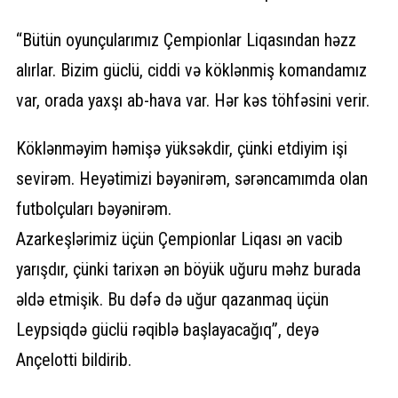
“Bütün oyunçularımız Çempionlar Liqasından həzz
alırlar. Bizim güclü, ciddi və köklənmiş komandamız
var, orada yaxşı ab-hava var. Hər kəs töhfəsini verir.
Köklənməyim həmişə yüksəkdir, çünki etdiyim işi
sevirəm. Heyətimizi bəyənirəm, sərəncamımda olan
futbolçuları bəyənirəm.
Azarkeşlərimiz üçün Çempionlar Liqası ən vacib
yarışdır, çünki tarixən ən böyük uğuru məhz burada
əldə etmişik. Bu dəfə də uğur qazanmaq üçün
Leypsiqdə güclü rəqiblə başlayacağıq”, deyə
Ançelotti bildirib.