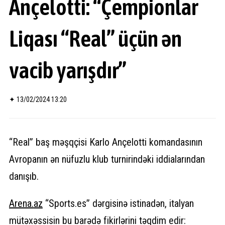
Ançelotti: “Çempionlar
Liqası “Real” üçün ən
vacib yarışdır”
✦
13/02/2024 13:20
“Real” baş məşqçisi Karlo Ançelotti komandasının
Avropanın ən nüfuzlu klub turnirindəki iddialarından
danışıb.
Arena.
az
“Sports.es” dərgisinə istinadən, italyan
mütəxəssisin bu barədə fikirlərini təqdim edir: