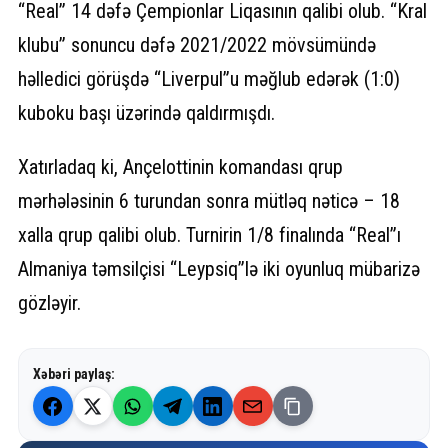
“Real” 14 dəfə Çempionlar Liqasının qalibi olub. “Kral
klubu” sonuncu dəfə 2021/2022 mövsümündə
həlledici görüşdə “Liverpul”u məğlub edərək (1:0)
kuboku başı üzərində qaldırmışdı.
Xatırladaq ki, Ançelottinin komandası qrup
mərhələsinin 6 turundan sonra mütləq nəticə – 18
xalla qrup qalibi olub. Turnirin 1/8 finalında “Real”ı
Almaniya təmsilçisi “Leypsiq”lə iki oyunluq mübarizə
gözləyir.
Xəbəri paylaş: