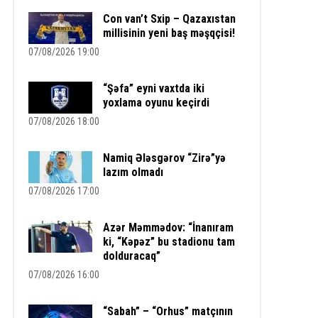
Con van’t Sxip – Qazaxıstan
millisinin yeni baş məşqçisi!
07/08/2026 19:00
“Şəfa” eyni vaxtda iki
yoxlama oyunu keçirdi
07/08/2026 18:00
Namiq Ələsgərov “Zirə”yə
lazım olmadı
07/08/2026 17:00
Azər Məmmədov: “İnanıram
ki, “Kəpəz” bu stadionu tam
dolduracaq”
07/08/2026 16:00
“Sabah” – “Orhus” matçının