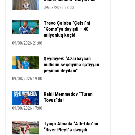
09/08/2026 23:00
Trevo Çaloba “Çelsi”ni
“Komo”ya dəyişdi – 40
milyonluq keçid
09/08/2026 21:00
Şeydayev: “Azərbaycan
millisini seçdiyimə qətiyyən
peşman deyiləm”
09/08/2026 19:00
Rahil Məmmədov “Turan
Tovuz”da!
09/08/2026 17:00
Tyaqo Almada “Atletiko”nu
“River Pleyt”ə dəyişdi