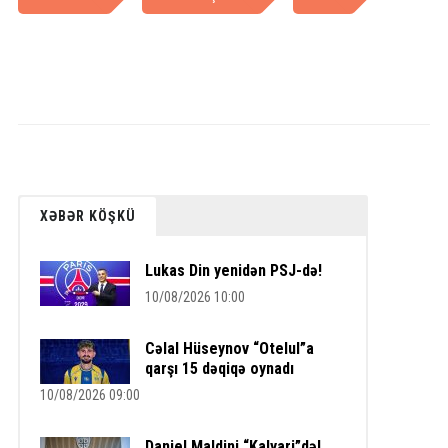
XƏBƏR KÖŞKÜ
Lukas Din yenidən PSJ-də!
10/08/2026 10:00
Cəlal Hüseynov “Otelul”a
qarşı 15 dəqiqə oynadı
10/08/2026 09:00
Daniel Maldini “Kalyari”də!