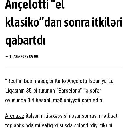
Ançelotti “el
klasiko”dan sonra itkiləri
qabartdı
✦
12/05/2025 09:00
“Real”ın baş məşqçisi Karlo Ançelotti İspaniya La
Liqasının 35-ci turunun “Barselona” ilə səfər
oyununda 3:4 hesablı məğlubiyyəti şərh edib.
Arena.
az
italyan mütəxəssisin oyunsonrası mətbuat
toplantısında müvafiq xüsusda sələndirdiyi fikrini