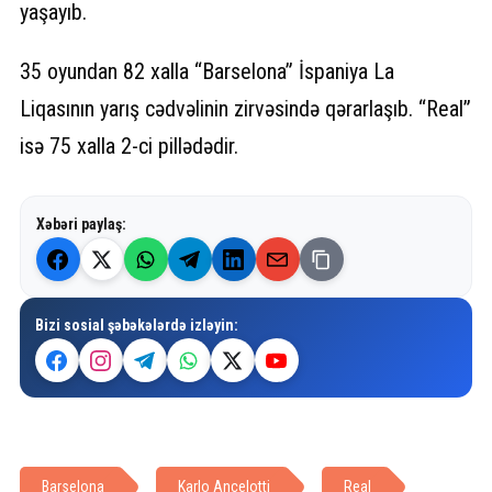
yaşayıb.
35 oyundan 82 xalla “Barselona” İspaniya La
Liqasının yarış cədvəlinin zirvəsində qərarlaşıb. “Real”
isə 75 xalla 2-ci pillədədir.
Xəbəri paylaş:
Bizi sosial şəbəkələrdə izləyin:
Barselona
Karlo Ançelotti
Real