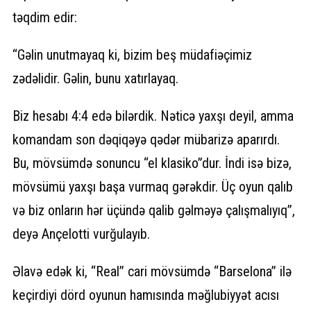
təqdim edir:
“Gəlin unutmayaq ki, bizim beş müdafiəçimiz
zədəlidir. Gəlin, bunu xatırlayaq.
Biz hesabı 4:4 edə bilərdik. Nəticə yaxşı deyil, amma
komandam son dəqiqəyə qədər mübarizə aparırdı.
Bu, mövsümdə sonuncu “el klasiko”dur. İndi isə bizə,
mövsümü yaxşı başa vurmaq gərəkdir. Üç oyun qalıb
və biz onların hər üçündə qalib gəlməyə çalışmalıyıq”,
deyə Ançelotti vurğulayıb.
Əlavə edək ki, “Real” cari mövsümdə “Barselona” ilə
keçirdiyi dörd oyunun hamısında məğlubiyyət acısı