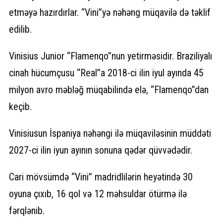
etməyə hazırdırlar. “Vini”yə nəhəng müqavilə də təklif
edilib.
Vinisius Junior “Flamenqo”nun yetirməsidir. Braziliyalı
cinah hücumçusu “Real”a 2018-ci ilin iyul ayında 45
milyon avro məbləğ müqabilində elə, “Flamenqo”dan
keçib.
Vinisiusun İspaniya nəhəngi ilə müqaviləsinin müddəti
2027-ci ilin iyun ayının sonuna qədər qüvvədədir.
Cari mövsümdə “Vini” madridlilərin heyətində 30
oyuna çıxıb, 16 qol və 12 məhsuldar ötürmə ilə
fərqlənib.