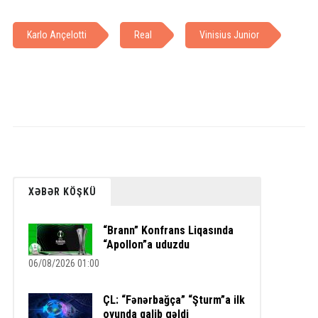
Karlo Ançelotti
Real
Vinisius Junior
XƏBƏR KÖŞKÜ
“Brann” Konfrans Liqasında
“Apollon”a uduzdu
06/08/2026 01:00
ÇL: “Fənərbağça” “Şturm”a ilk
oyunda qalib gəldi