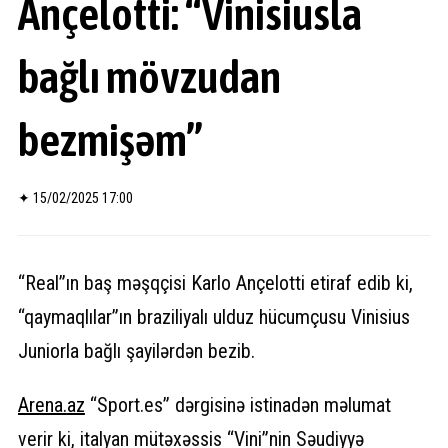
Ançelotti: “Vinisiusla
bağlı mövzudan
bezmişəm”
✦
15/02/2025 17:00
“Real”ın baş məşqçisi Karlo Ançelotti etiraf edib ki,
“qaymaqlılar”ın braziliyalı ulduz hücumçusu Vinisius
Juniorla bağlı şayilərdən bezib.
Arena.
az
“Sport.es” dərgisinə istinadən məlumat
verir ki, italyan mütəxəssis “Vini”nin Səudiyyə