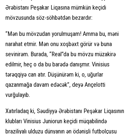
Ərəbistanı Peşakar Liqasına mümkün keçidi
mövzusunda söz-söhbətdən bezardır:
“Mən bu mövzudan yorulmuşam! Amma bu, məni
narahat etmir. Mən onu xoşbəxt görür və buna
sevinirəm. Burada, “Real”da bu mövzu müzakirə
edilmir, heç o da bu barədə danışmır. Vinisius
tərəqqiyə can atır. Düşünürəm ki, o, uğurlar
qazanmağa davam edəcək”, deyə Ançelotti
vurğulayıb.
Xatırladaq ki, Səudiyyə Ərəbistanı Peşəkar Liqasının
klubları Vinisius Juniorun keçidi müqabilində
braziliyalı ulduzu dünyanın ən ödənişli futbolçusu