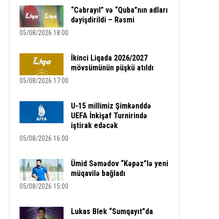
“Cəbrayıl” və “Quba”nın adları
dəyişdirildi – Rəsmi
05/08/2026 18:00
İkinci Liqada 2026/2027
mövsümünün püşkü atıldı
05/08/2026 17:00
U-15 millimiz Şimkənddə
UEFA İnkişaf Turnirində
iştirak edəcək
05/08/2026 16:00
Ümid Səmədov “Kəpəz”lə yeni
müqavilə bağladı
05/08/2026 15:00
Lukas Blek “Sumqayıt”da