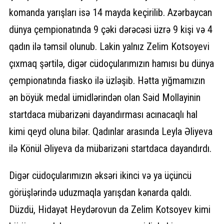
komanda yarışları isə 14 mayda keçirilib. Azərbaycan
dünya çempionatında 9 çəki dərəcəsi üzrə 9 kişi və 4
qadın ilə təmsil olunub. Lakin yalnız Zelim Kotsoyevi
çıxmaq şərtilə, digər cüdoçularımızın hamısı bu dünya
çempionatında fiasko ilə üzləşib. Hətta yığmamızın
ən böyük medal ümidlərindən olan Səid Mollayinin
startdaca mübarizəni dayandırması acınacaqlı hal
kimi qeyd oluna bilər. Qadınlar arasında Leyla Əliyeva
ilə Könül Əliyeva da mübarizəni startdaca dayandırdı.
Digər cüdoçularımızın əksəri ikinci və ya üçüncü
görüşlərində uduzmaqla yarışdan kənarda qaldı.
Düzdü, Hidayət Heydərovun da Zelim Kotsoyev kimi