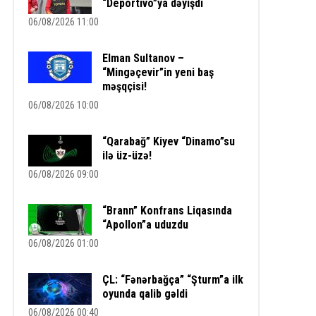
“Deportivo”ya dəyişdi
06/08/2026 11:00
Elman Sultanov –
“Mingəçevir”in yeni baş
məşqçisi!
06/08/2026 10:00
“Qarabağ” Kiyev “Dinamo”su
ilə üz-üzə!
06/08/2026 09:00
“Brann” Konfrans Liqasında
“Apollon”a uduzdu
06/08/2026 01:00
ÇL: “Fənərbağça” “Şturm”a ilk
oyunda qalib gəldi
06/08/2026 00:40