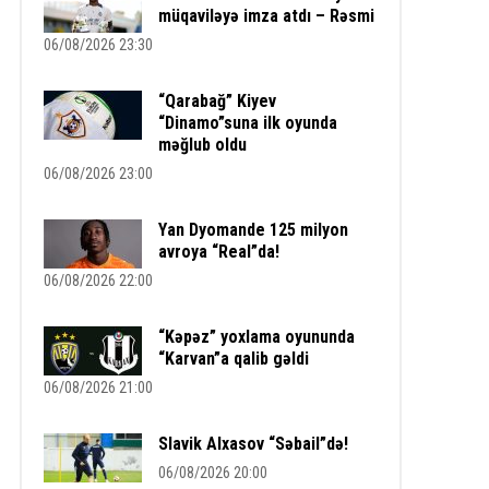
müqaviləyə imza atdı – Rəsmi
06/08/2026 23:30
“Qarabağ” Kiyev
“Dinamo”suna ilk oyunda
məğlub oldu
06/08/2026 23:00
Yan Dyomande 125 milyon
avroya “Real”da!
06/08/2026 22:00
“Kəpəz” yoxlama oyununda
“Karvan”a qalib gəldi
06/08/2026 21:00
Slavik Alxasov “Səbail”də!
06/08/2026 20:00