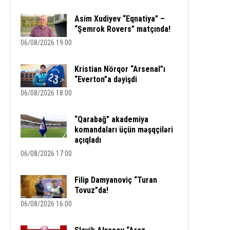
Asim Xudiyev “Eqnatiya” –
“Şemrok Rovers” matçında!
06/08/2026 19:00
Kristian Nörqor “Arsenal”ı
“Everton”a dəyişdi
06/08/2026 18:00
“Qarabağ” akademiya
komandaları üçün məşqçiləri
açıqladı
06/08/2026 17:00
Filip Damyanoviç “Turan
Tovuz”da!
06/08/2026 16:00