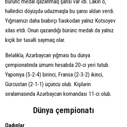
bürünc medal qazanmaq şansı var idi. Lakin o,
həlledici döyüşdə uduzmaqla bu şansı əldən verdi.
Yığmamızı daha biabırçı fiaskodan yalnız Kotsoyev
xilas etdi. Onun qazandığı bürünc medalı da yalnız
kiçik bir təsəlli saymaq olar.
Beləliklə, Azərbaycan yığması bu dünya
çempionatında ümumi hesabda 20-ci yeri tutub.
Yaponiya (5-2-4) birinci, Fransa (2-3-2) ikinci,
Gürcüstan (2-1-1) üçüncü olub. Kişilərin
sıralamasında Azərbaycan komandası 11-ci olub.
Dünya çempionatı
Qadınlar