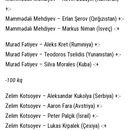
+:-
Məmmədəli Mehdiyev – Erlan Şerov (Qırğızıstan) +:-
Məmmədəli Mehdiyev – Markus Niman (İsveç) -:+
Murad Fətiyev – Aleks Kret (Rumıniya) +:-
Murad Fətiyev – Teodoros Tselidis (Yunanıstan) +:-
Murad Fətiyev – Silva Morales (Kuba) -:+
-100 kq
Zelim Kotsoyev – Aleksandar Kukolya (Serbiya) +:-
Zelim Kotsoyev – Aaron Fara (Avstriya) +:-
Zelim Kotsoyev – Peter Palçik (İsrail) +:-
Zelim Kotsoyev – Lukas Krpalek (Çexiya) -:+