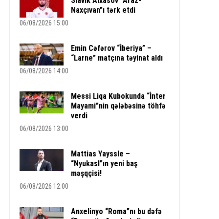
Slavik Alxasov “Araz-
Naxçıvan”ı tərk etdi
06/08/2026 15:00
Emin Cəfərov “İberiya” –
“Larne” matçına təyinat aldı
06/08/2026 14:00
Messi Liqa Kubokunda “İnter
Mayami”nin qələbəsinə töhfə
verdi
06/08/2026 13:00
Mattias Yayssle –
“Nyukasl”ın yeni baş
məşqçisi!
06/08/2026 12:00
Anxelinyo “Roma”nı bu dəfə