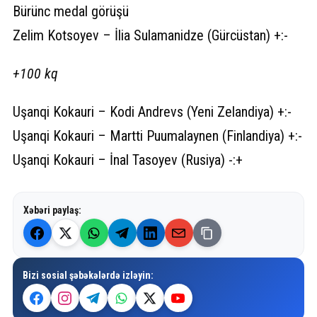
Bürünc medal görüşü
Zelim Kotsoyev – İlia Sulamanidze (Gürcüstan) +:-
+100 kq
Uşanqi Kokauri – Kodi Andrevs (Yeni Zelandiya) +:-
Uşanqi Kokauri – Martti Puumalaynen (Finlandiya) +:-
Uşanqi Kokauri – İnal Tasoyev (Rusiya) -:+
Xəbəri paylaş:
Bizi sosial şəbəkələrdə izləyin: