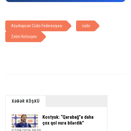
Azərbaycan Cüdo Federasiyası
cüdo
Zelim Kotsoyev
XƏBƏR KÖŞKÜ
Kostyuk: “Qarabağ”a daha
çox qol vura bilərdik”
07/08/2026 09:00