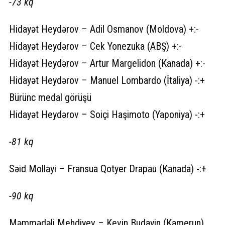
-73 kq
Hidayət Heydərov – Adil Osmanov (Moldova) +:-
Hidayət Heydərov – Cek Yonezuka (ABŞ) +:-
Hidayət Heydərov – Artur Margelidon (Kanada) +:-
Hidayət Heydərov – Manuel Lombardo (İtaliya) -:+
Bürünc medal görüşü
Hidayət Heydərov – Soiçi Haşimoto (Yaponiya) -:+
-81 kq
Səid Mollayi – Fransua Qotyer Drapau (Kanada) -:+
-90 kq
Məmmədəli Mehdiyev – Kevin Budayin (Kamerun)