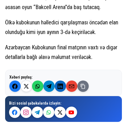
əsasən oyun “Bakcell Arena”da baş tutacaq.
Ölkə kubokunun həlledici qarşılaşması öncədən elan
olunduğu kimi iyun ayının 3-də keçiriləcək.
Azərbaycan Kubokunun final matçının vaxtı və digər
detallarla bağlı əlavə məlumat veriləcək.
Xəbəri paylaş:
Bizi sosial şəbəkələrdə izləyin: