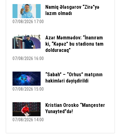
Namiq Ələsgərov “Zirə”yə
lazım olmadı
07/08/2026 17:00
Azər Məmmədov: “İnanıram
ki, “Kəpəz” bu stadionu tam
dolduracaq”
07/08/2026 16:00
“Sabah” – “Orhus” matçının
hakimləri dəyişdirildi
07/08/2026 15:00
Kristian Orosko “Mançester
Yunayted”də!
07/08/2026 14:00