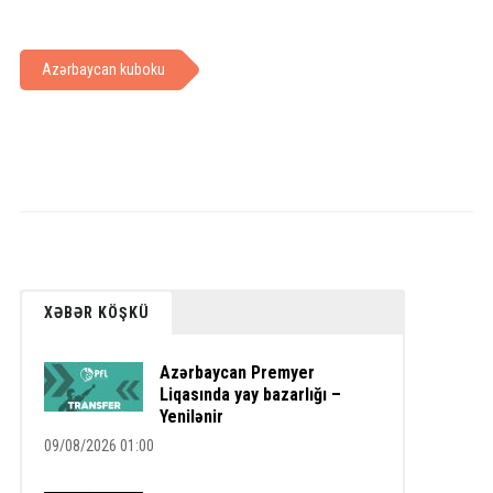
Azərbaycan kuboku
XƏBƏR KÖŞKÜ
Azərbaycan Premyer
Liqasında yay bazarlığı –
Yenilənir
09/08/2026 01:00