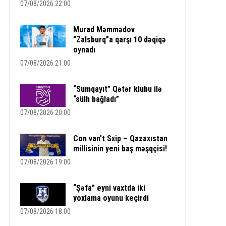
07/08/2026 22:00
Murad Məmmədov
“Zalsburq”a qarşı 10 dəqiqə
oynadı
07/08/2026 21:00
“Sumqayıt” Qətər klubu ilə
“sülh bağladı”
07/08/2026 20:00
Con van’t Sxip – Qazaxıstan
millisinin yeni baş məşqçisi!
07/08/2026 19:00
“Şəfa” eyni vaxtda iki
yoxlama oyunu keçirdi
07/08/2026 18:00