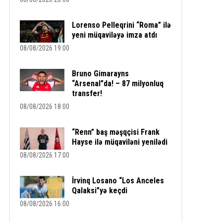
Lorenso Pelleqrini “Roma” ilə
yeni müqaviləyə imza atdı
08/08/2026 19:00
Bruno Gimarayns
“Arsenal”da! – 87 milyonluq
transfer!
08/08/2026 18:00
“Renn” baş məşqçisi Frank
Hayse ilə müqaviləni yenilədi
08/08/2026 17:00
İrvinq Losano “Los Anceles
Qalaksi”yə keçdi
08/08/2026 16:00