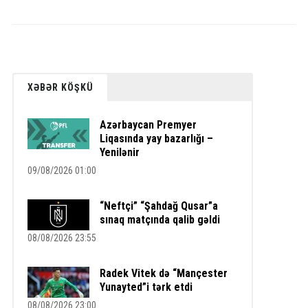
XƏBƏR KÖŞKÜ
Azərbaycan Premyer
Liqasında yay bazarlığı –
Yenilənir
09/08/2026 01:00
“Neftçi” “Şahdağ Qusar”a
sınaq matçında qalib gəldi
08/08/2026 23:55
Radek Vitek də “Mançester
Yunayted”i tərk etdi
08/08/2026 23:00