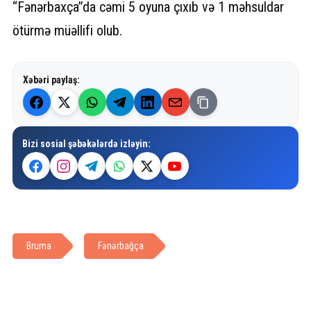
“Fənərbaxça”da cəmi 5 oyuna çıxıb və 1 məhsuldar
ötürmə müəllifi olub.
Xəbəri paylaş:
Bizi sosial şəbəkələrdə izləyin:
Bruma
Fənərbağça