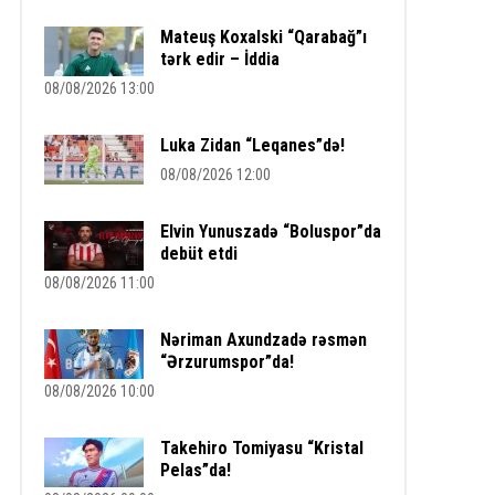
Mateuş Koxalski “Qarabağ”ı
tərk edir – İddia
08/08/2026 13:00
Luka Zidan “Leqanes”də!
08/08/2026 12:00
Elvin Yunuszadə “Boluspor”da
debüt etdi
08/08/2026 11:00
Nəriman Axundzadə rəsmən
“Ərzurumspor”da!
08/08/2026 10:00
Takehiro Tomiyasu “Kristal
Pelas”da!