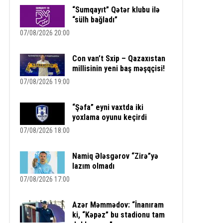
“Sumqayıt” Qətər klubu ilə
“sülh bağladı”
07/08/2026 20:00
Con van’t Sxip – Qazaxıstan
millisinin yeni baş məşqçisi!
07/08/2026 19:00
“Şəfa” eyni vaxtda iki
yoxlama oyunu keçirdi
07/08/2026 18:00
Namiq Ələsgərov “Zirə”yə
lazım olmadı
07/08/2026 17:00
Azər Məmmədov: “İnanıram
ki, “Kəpəz” bu stadionu tam