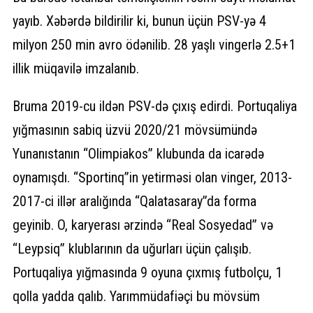
yayıb. Xəbərdə bildirilir ki, bunun üçün PSV-yə 4
milyon 250 min avro ödənilib. 28 yaşlı vingerlə 2.5+1
illik müqavilə imzalanıb.
Bruma 2019-cu ildən PSV-də çıxış edirdi. Portuqaliya
yığmasının sabiq üzvü 2020/21 mövsümündə
Yunanıstanın “Olimpiakos” klubunda da icarədə
oynamışdı. “Sportinq”in yetirməsi olan vinger, 2013-
2017-ci illər aralığında “Qalatasaray”da forma
geyinib. O, karyerası ərzində “Real Sosyedad” və
“Leypsiq” klublarının da uğurları üçün çalışıb.
Portuqaliya yığmasında 9 oyuna çıxmış futbolçu, 1
qolla yadda qalıb. Yarımmüdafiəçi bu mövsüm