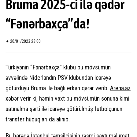
Bruma 2025-ci ilə qədər
“Fənərbaxça”da!
✦
20/01/2023 23:00
Türkiyənin “
Fənərbaxça
” klubu bu mövsümün
əvvəlində Niderlandın PSV klubundan icarəyə
götürdüyü Bruma ilə bağlı erkən qərar verib.
Arena.az
xəbər verir ki, həmin vaxt bu mövsümün sonuna kimi
satınalma şərti ilə icarəyə götürülmüş futbolçunun
transfer hüquqları da alınıb.
Bu barədə İstanbul təmsilçisinin rəsmi saytı məlumat