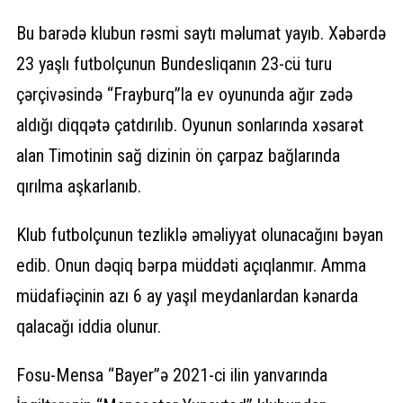
Bu barədə klubun rəsmi saytı məlumat yayıb. Xəbərdə
23 yaşlı futbolçunun Bundesliqanın 23-cü turu
çərçivəsində “Frayburq”la ev oyununda ağır zədə
aldığı diqqətə çatdırılıb. Oyunun sonlarında xəsarət
alan Timotinin sağ dizinin ön çarpaz bağlarında
qırılma aşkarlanıb.
Klub futbolçunun tezliklə əməliyyat olunacağını bəyan
edib. Onun dəqiq bərpa müddəti açıqlanmır. Amma
müdafiəçinin azı 6 ay yaşıl meydanlardan kənarda
qalacağı iddia olunur.
Fosu-Mensa “Bayer”ə 2021-ci ilin yanvarında