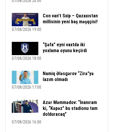
07/08/2026 20:00
Con van’t Sxip – Qazaxıstan
millisinin yeni baş məşqçisi!
07/08/2026 19:00
“Şəfa” eyni vaxtda iki
yoxlama oyunu keçirdi
07/08/2026 18:00
Namiq Ələsgərov “Zirə”yə
lazım olmadı
07/08/2026 17:00
Azər Məmmədov: “İnanıram
ki, “Kəpəz” bu stadionu tam
dolduracaq”
07/08/2026 16:00