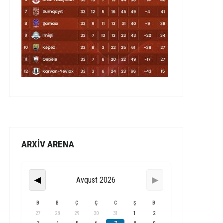
ARXİV ARENA
Avqust 2026
◀
▶
B
B
Ç
Ç
C
Ş
B
27
28
29
30
31
1
2