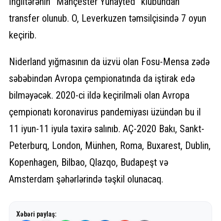
İngiltərənin “Mançester Yunayted” klubundan
transfer olunub. O, Leverkuzen təmsilçisində 7 oyun
keçirib.
Niderland yığmasının da üzvü olan Fosu-Mensa zədə
səbəbindən Avropa çempionatında da iştirak edə
bilməyəcək. 2020-ci ildə keçirilməli olan Avropa
çempionatı koronavirus pandemiyası üzündən bu il
11 iyun-11 iyula təxirə salınıb. AÇ-2020 Bakı, Sankt-
Peterburq, London, Münhen, Roma, Buxarest, Dublin,
Kopenhagen, Bilbao, Qlazqo, Budapeşt və
Amsterdam şəhərlərində təşkil olunacaq.
Xəbəri paylaş: