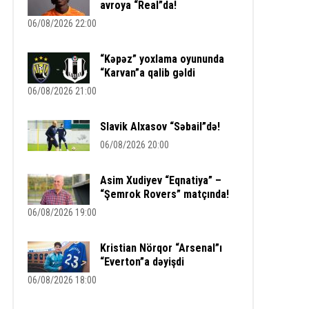
avroya “Real”da!
06/08/2026 22:00
“Kəpəz” yoxlama oyununda
“Karvan”a qalib gəldi
06/08/2026 21:00
Slavik Alxasov “Səbail”də!
06/08/2026 20:00
Asim Xudiyev “Eqnatiya” –
“Şemrok Rovers” matçında!
06/08/2026 19:00
Kristian Nörqor “Arsenal”ı
“Everton”a dəyişdi
06/08/2026 18:00