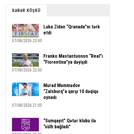
XƏBƏR KÖŞKÜ
Luka Zidan “Qranada”nı tərk
etdi
07/08/2026 23:00
Franko Mastantuonon “Real”ı
“Fiorentina”ya dəyişdi
07/08/2026 22:00
Murad Məmmədov
“Zalsburq”a qarşı 10 dəqiqə
oynadı
07/08/2026 21:00
“Sumqayıt” Qətər klubu ilə
“sülh bağladı”