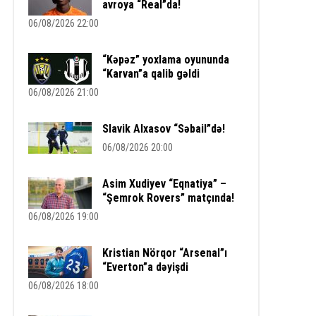
avroya “Real”da!
06/08/2026 22:00
“Kəpəz” yoxlama oyununda
“Karvan”a qalib gəldi
06/08/2026 21:00
Slavik Alxasov “Səbail”də!
06/08/2026 20:00
Asim Xudiyev “Eqnatiya” –
“Şemrok Rovers” matçında!
06/08/2026 19:00
Kristian Nörqor “Arsenal”ı
“Everton”a dəyişdi
06/08/2026 18:00