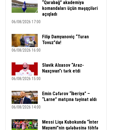
“Qarabağ” akademiya
komandaları üçün məşqçiləri
açıqladı
06/08/2026 17:00
Filip Damyanoviç “Turan
Tovuz”da!
06/08/2026 16:00
Slavik Alxasov “Araz-
Naxçıvan”ı tərk etdi
06/08/2026 15:00
Emin Cəfərov “İberiya” –
“Larne” matçına təyinat aldı
06/08/2026 14:00
Messi Liqa Kubokunda “İnter
Mayami”nin qələbəsinə töhfə