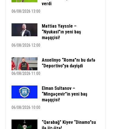
verdi
06/08/2026 13:00
Mattias Yayssle –
“Nyukasl”ın yeni baş
məşqçisi!
06/08/2026 12:00
Anxelinyo “Roma”nı bu dəfə
“Deportivo”ya dəyişdi
06/08/2026 11:00
Elman Sultanov –
“Mingəçevir”in yeni baş
məşqçisi!
06/08/2026 10:00
“Qarabağ” Kiyev “Dinamo”su
ilə üz-üzə!