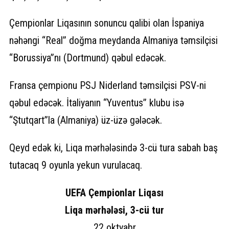
Çempionlar Liqasının sonuncu qalibi olan İspaniya
nəhəngi “Real” doğma meydanda Almaniya təmsilçisi
“Borussiya”nı (Dortmund) qəbul edəcək.
Fransa çempionu PSJ Niderland təmsilçisi PSV-ni
qəbul edəcək. İtaliyanın “Yuventus” klubu isə
“Ştutqart”la (Almaniya) üz-üzə gələcək.
Qeyd edək ki, Liqa mərhələsində 3-cü tura sabah baş
tutacaq 9 oyunla yekun vurulacaq.
UEFA Çempionlar Liqası
Liqa mərhələsi, 3-cü tur
22 oktyabr