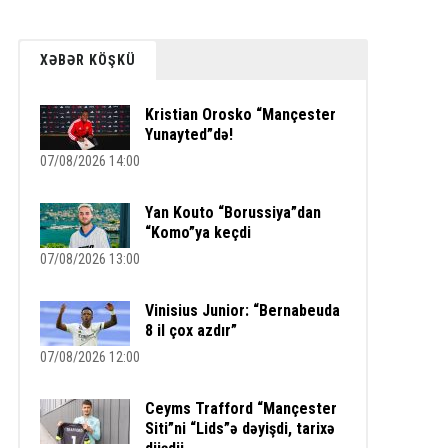
XƏBƏR KÖŞKÜ
Kristian Orosko “Mançester
Yunayted”də!
07/08/2026 14:00
Yan Kouto “Borussiya”dan
“Komo”ya keçdi
07/08/2026 13:00
Vinisius Junior: “Bernabeuda
8 il çox azdır”
07/08/2026 12:00
Ceyms Trafford “Mançester
Siti”ni “Lids”ə dəyişdi, tarixə