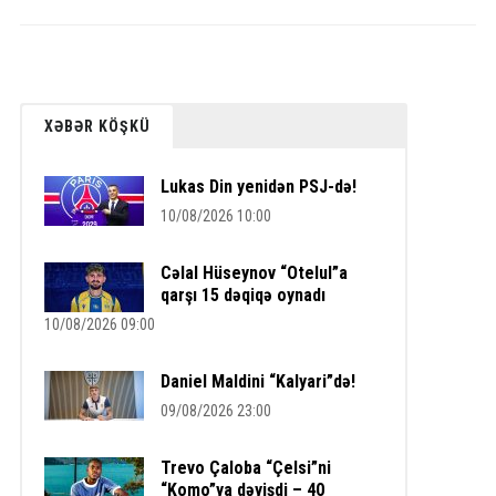
XƏBƏR KÖŞKÜ
Lukas Din yenidən PSJ-də!
10/08/2026 10:00
Cəlal Hüseynov “Otelul”a
qarşı 15 dəqiqə oynadı
10/08/2026 09:00
Daniel Maldini “Kalyari”də!
09/08/2026 23:00
Trevo Çaloba “Çelsi”ni
“Komo”ya dəyişdi – 40