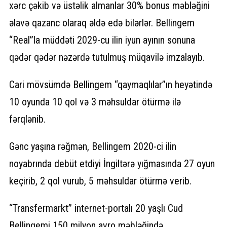
xərc çəkib və üstəlik almanlar 30% bonus məbləğini
əlavə qazanc olaraq əldə edə bilərlər. Bellingem
“Real”la müddəti 2029-cu ilin iyun ayının sonuna
qədər qədər nəzərdə tutulmuş müqavilə imzalayıb.
Cari mövsümdə Bellingem “qaymaqlılar”ın heyətində
10 oyunda 10 qol və 3 məhsuldar ötürmə ilə
fərqlənib.
Gənc yaşına rəğmən, Bellingem 2020-ci ilin
noyabrında debüt etdiyi İngiltərə yığmasında 27 oyun
keçirib, 2 qol vurub, 5 məhsuldar ötürmə verib.
“Transfermarkt” internet-portalı 20 yaşlı Cud
Bellingemi 150 milyon avro məbləğində