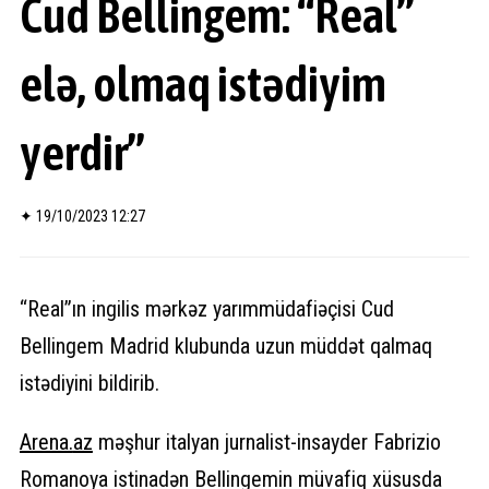
Cud Bellingem: “Real”
elə, olmaq istədiyim
yerdir”
✦
19/10/2023 12:27
“Real”ın ingilis mərkəz yarımmüdafiəçisi Cud
Bellingem Madrid klubunda uzun müddət qalmaq
istədiyini bildirib.
Arena.
az
məşhur italyan jurnalist-insayder Fabrizio
Romanoya istinadən Bellingemin müvafiq xüsusda