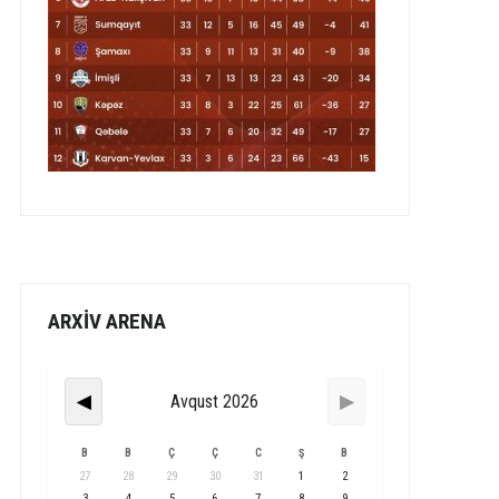
ARXİV ARENA
Avqust 2026
◀
▶
B
B
Ç
Ç
C
Ş
B
27
28
29
30
31
1
2
3
4
5
6
7
8
9