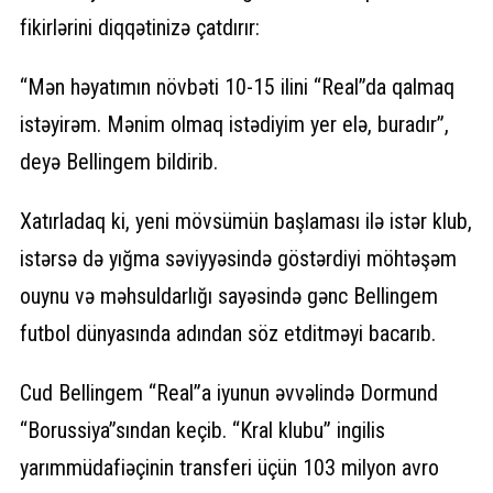
fikirlərini diqqətinizə çatdırır:
“Mən həyatımın növbəti 10-15 ilini “Real”da qalmaq
istəyirəm. Mənim olmaq istədiyim yer elə, buradır”,
deyə Bellingem bildirib.
Xatırladaq ki, yeni mövsümün başlaması ilə istər klub,
istərsə də yığma səviyyəsində göstərdiyi möhtəşəm
ouynu və məhsuldarlığı sayəsində gənc Bellingem
futbol dünyasında adından söz etditməyi bacarıb.
Cud Bellingem “Real”a iyunun əvvəlində Dormund
“Borussiya”sından keçib. “Kral klubu” ingilis
yarımmüdafiəçinin transferi üçün 103 milyon avro