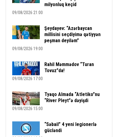
milyonluq keçid
09/08/2026 21:00
Şeydayev: “Azərbaycan
millisini seçdiyimə qətiyyən
peşman deyiləm”
09/08/2026 19:00
Rahil Məmmədov “Turan
Tovuz”da!
09/08/2026 17:00
Tyaqo Almada “Atletiko”nu
“River Pleyt”ə dəyişdi
09/08/2026 15:00
“Səbail” 4 yeni legionerlə
gücləndi