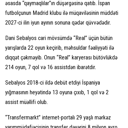
əsasda “qaymaqlılar”ın düşərgəsinə qatıb. İspan
futbolçunun Madrid klubu ilə müqaviləsinin müddəti
2027-ci ilin iyun ayının sonuna qədər qüvvədədir.
Dani Sebalyos cari mövsümdə “Real” üçün bütün
yarışlarda 22 oyun keçirib, məhsuldar fəaliyyəti ilə
diqqət çəkməyib. Onun “Real” karyerası bütövlükdə
214 oyun, 7 qol və 16 assistdən ibarətdir.
Sebalyos 2018-ci ildə debüt etdiyi İspaniya
yığmasının heyətində 13 oyuna çıxıb, 1 qol və 2
assist müəllifi olub.
“Transfermarkt” internet-portalı 29 yaşlı mərkəz
yarımmüdafiəçisinin transfer dəyərini 8 milyon avro