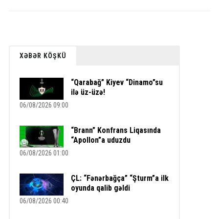
XƏBƏR KÖŞKÜ
“Qarabağ” Kiyev “Dinamo”su
ilə üz-üzə!
06/08/2026 09:00
“Brann” Konfrans Liqasında
“Apollon”a uduzdu
06/08/2026 01:00
ÇL: “Fənərbağça” “Şturm”a ilk
oyunda qalib gəldi
06/08/2026 00:40