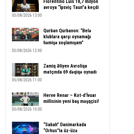
Florentino Luis 18,7 milyon
avroya “İpsviç Taun”a keçdi
05/08/2026 13:00
Qurban Qurbanov: “Belə
klublara qarşı oynamağı
həmişə xoşlamışam”
05/08/2026 12:00
Zamiq Əliyev Avroliqa
matçında 69 dəqiqə oynadı
05/08/2026 11:00
Herve Renar – Kot-d’İvuar
millisinin yeni baş məşqçisi!
05/08/2026 10:00
“Sabah” Danimarkada
“Orhus”la üz-üzə