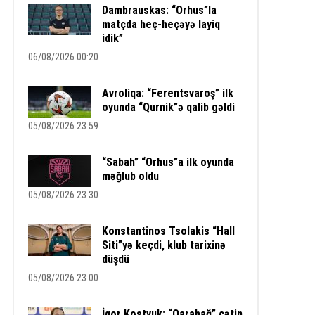
Dambrauskas: “Orhus”la
matçda heç-heçəyə layiq
idik”
06/08/2026 00:20
Avroliqa: “Ferentsvaroş” ilk
oyunda “Qurnik”ə qalib gəldi
05/08/2026 23:59
“Sabah” “Orhus”a ilk oyunda
məğlub oldu
05/08/2026 23:30
Konstantinos Tsolakis “Hall
Siti”yə keçdi, klub tarixinə
düşdü
05/08/2026 23:00
İqor Kostyuk: “Qarabağ” çətin