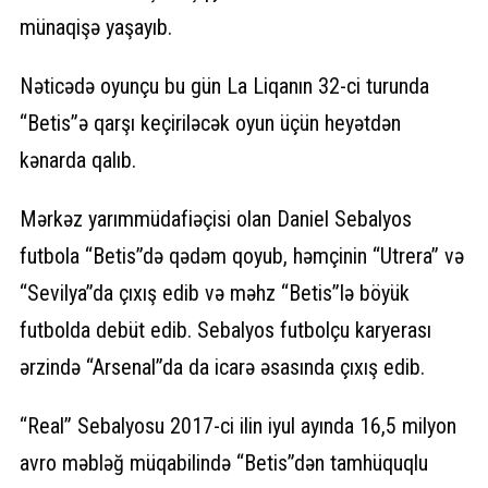
münaqişə yaşayıb.
Nəticədə oyunçu bu gün La Liqanın 32-ci turunda
“Betis”ə qarşı keçiriləcək oyun üçün heyətdən
kənarda qalıb.
Mərkəz yarımmüdafiəçisi olan Daniel Sebalyos
futbola “Betis”də qədəm qoyub, həmçinin “Utrera” və
“Sevilya”da çıxış edib və məhz “Betis”lə böyük
futbolda debüt edib. Sebalyos futbolçu karyerası
ərzində “Arsenal”da da icarə əsasında çıxış edib.
“Real” Sebalyosu 2017-ci ilin iyul ayında 16,5 milyon
avro məbləğ müqabilində “Betis”dən tamhüquqlu