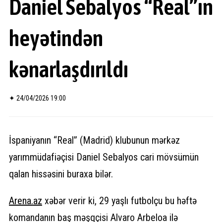
Daniel Sebalyos “Real”ın
heyətindən
kənarlaşdırıldı
✦
24/04/2026 19:00
İspaniyanın “Real” (Madrid) klubunun mərkəz
yarımmüdafiəçisi Daniel Sebalyos cari mövsümün
qalan hissəsini buraxa bilər.
Arena.
az
xəbər verir ki, 29 yaşlı futbolçu bu həftə
komandanın baş məşqçisi Alvaro Arbeloa ilə