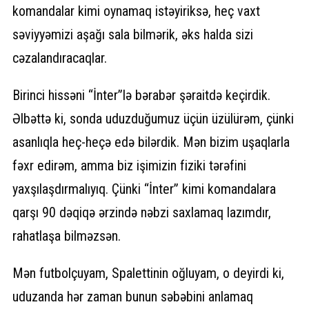
komandalar kimi oynamaq istəyiriksə, heç vaxt
səviyyəmizi aşağı sala bilmərik, əks halda sizi
cəzalandıracaqlar.
Birinci hissəni “İnter”lə bərabər şəraitdə keçirdik.
Əlbəttə ki, sonda uduzduğumuz üçün üzülürəm, çünki
asanlıqla heç-heçə edə bilərdik. Mən bizim uşaqlarla
fəxr edirəm, amma biz işimizin fiziki tərəfini
yaxşılaşdırmalıyıq. Çünki “İnter” kimi komandalara
qarşı 90 dəqiqə ərzində nəbzi saxlamaq lazımdır,
rahatlaşa bilməzsən.
Mən futbolçuyam, Spalettinin oğluyam, o deyirdi ki,
uduzanda hər zaman bunun səbəbini anlamaq