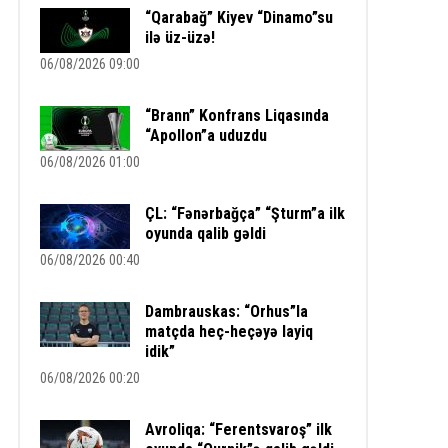
“Qarabağ” Kiyev “Dinamo”su
ilə üz-üzə!
06/08/2026 09:00
“Brann” Konfrans Liqasında
“Apollon”a uduzdu
06/08/2026 01:00
ÇL: “Fənərbağça” “Şturm”a ilk
oyunda qalib gəldi
06/08/2026 00:40
Dambrauskas: “Orhus”la
matçda heç-heçəyə layiq
idik”
06/08/2026 00:20
Avroliqa: “Ferentsvaroş” ilk