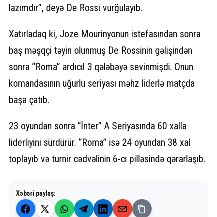
lazımdır”, deyə De Rossi vurğulayıb.
Xatırladaq ki, Joze Mourinyonun istefasından sonra
baş məşqçi təyin olunmuş De Rossinin gəlişindən
sonra “Roma” ardıcıl 3 qələbəyə sevinmişdi. Onun
komandasının uğurlu seriyası məhz liderlə matçda
başa çatıb.
23 oyundan sonra “İnter” A Seriyasında 60 xalla
liderliyini sürdürür. “Roma” isə 24 oyundan 38 xal
toplayıb və turnir cədvəlinin 6-cı pilləsində qərarlaşıb.
Xəbəri paylaş: