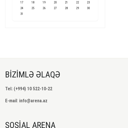
17
18
19
20
21
22
23
24
25
26
27
28
29
30
31
BİZİMLƏ ƏLAQƏ
Tel: (+994) 10 522-10-22
E-mail
:
info@arena.az
SOSİAL ARENA