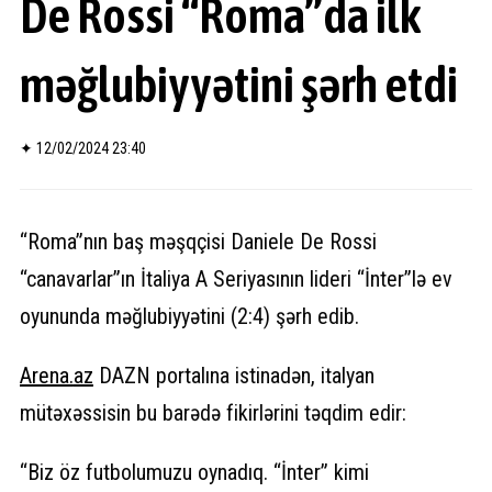
De Rossi “Roma”da ilk
məğlubiyyətini şərh etdi
✦
12/02/2024 23:40
“Roma”nın baş məşqçisi Daniele De Rossi
“canavarlar”ın İtaliya A Seriyasının lideri “İnter”lə ev
oyununda məğlubiyyətini (2:4) şərh edib.
Arena.
az
DAZN portalına istinadən, italyan
mütəxəssisin bu barədə fikirlərini təqdim edir:
“Biz öz futbolumuzu oynadıq. “İnter” kimi