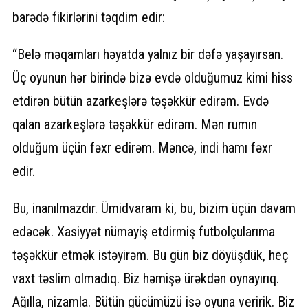
barədə fikirlərini təqdim edir:
“Belə məqamları həyatda yalnız bir dəfə yaşayırsan.
Üç oyunun hər birində bizə evdə olduğumuz kimi hiss
etdirən bütün azarkeşlərə təşəkkür edirəm. Evdə
qalan azarkeşlərə təşəkkür edirəm. Mən rumın
olduğum üçün fəxr edirəm. Məncə, indi hamı fəxr
edir.
Bu, inanılmazdır. Ümidvaram ki, bu, bizim üçün davam
edəcək. Xasiyyət nümayiş etdirmiş futbolçularıma
təşəkkür etmək istəyirəm. Bu gün biz döyüşdük, heç
vaxt təslim olmadıq. Biz həmişə ürəkdən oynayırıq.
Ağılla, nizamla. Bütün gücümüzü isə oyuna veririk. Biz