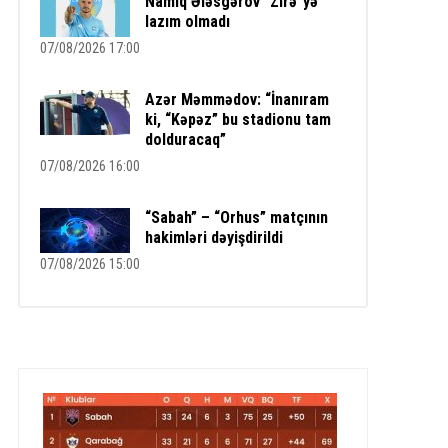
Namiq Ələsgərov “Zirə”yə
lazım olmadı
07/08/2026 17:00
Azər Məmmədov: “İnanıram
ki, “Kəpəz” bu stadionu tam
dolduracaq”
07/08/2026 16:00
“Sabah” – “Orhus” matçının
hakimləri dəyişdirildi
07/08/2026 15:00