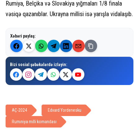
Rumiya, Belçika və Slovakiya yığmaları 1/8 finala
vəsiqə qazanıblar. Ukrayna millisi isə yarışla vidalaşıb.
Xəbəri paylaş:
Bizi sosial şəbəkələrdə izləyin:
AÇ-2024
Edvard Yordenesku
Rumıniya milli komandası