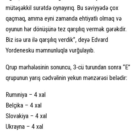
mütəşəkkil surətdə oynayırıq. Bu səviyyədə çox
qaçmaq, amma eyni zamanda ehtiyatlı olmaq və
oyunun hər dönüşünə tez qarşılıq vermək gərəkdir.
Biz isə ura ilə qarşılıq verdik”, deyə Edvard
Yordenesku məmnunluqla vurğulayıb.
Qrup mərhələsinin sonuncu, 3-cü turundan sonra “E”
qrupunun yarış cədvəlinin yekun mənzərəsi belədir:
Rumıniya – 4 xal
Belçika – 4 xal
Slovakiya – 4 xal
Ukrayna – 4 xal