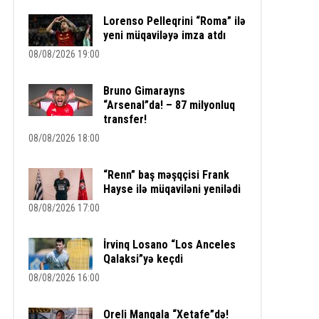
Lorenso Pelleqrini “Roma” ilə
yeni müqaviləyə imza atdı
08/08/2026 19:00
Bruno Gimarayns
“Arsenal”da! – 87 milyonluq
transfer!
08/08/2026 18:00
“Renn” baş məşqçisi Frank
Hayse ilə müqaviləni yenilədi
08/08/2026 17:00
İrvinq Losano “Los Anceles
Qalaksi”yə keçdi
08/08/2026 16:00
Oreli Manqala “Xetafe”də!