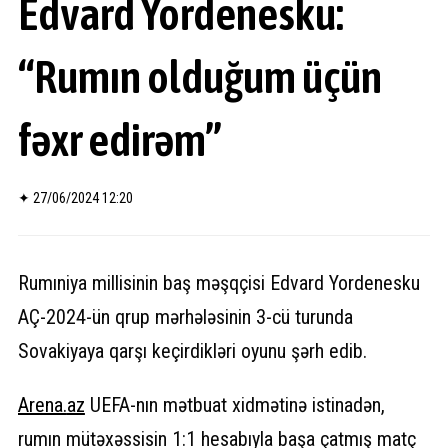
Edvard Yordenesku:
“Rumın olduğum üçün
fəxr edirəm”
✦
27/06/2024 12:20
Rumıniya millisinin baş məşqçisi Edvard Yordenesku
AÇ-2024-ün qrup mərhələsinin 3-cü turunda
Sovakiyaya qarşı keçirdikləri oyunu şərh edib.
Arena.
az
UEFA-nın mətbuat xidmətinə istinadən,
rumın mütəxəssisin 1:1 hesabıyla başa çatmış matç