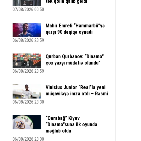
tək qolla qalib gəldi
07/08/2026 00:50
Mahir Emreli “Hammarbü”yə
qarşı 90 dəqiqə oynadı
06/08/2026 23:59
Qurban Qurbanov: “Dinamo”
çox yaxşı müdafiə olundu”
06/08/2026 23:59
Vinisius Junior “Real”la yeni
müqaviləyə imza atdı – Rəsmi
06/08/2026 23:30
“Qarabağ” Kiyev
“Dinamo”suna ilk oyunda
məğlub oldu
06/08/2026 23:00