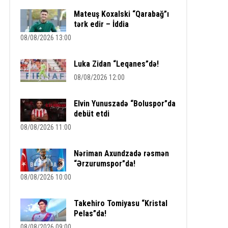
Mateuş Koxalski “Qarabağ”ı
tərk edir – İddia
08/08/2026 13:00
Luka Zidan “Leqanes”də!
08/08/2026 12:00
Elvin Yunuszadə “Boluspor”da
debüt etdi
08/08/2026 11:00
Nəriman Axundzadə rəsmən
“Ərzurumspor”da!
08/08/2026 10:00
Takehiro Tomiyasu “Kristal
Pelas”da!
08/08/2026 09:00