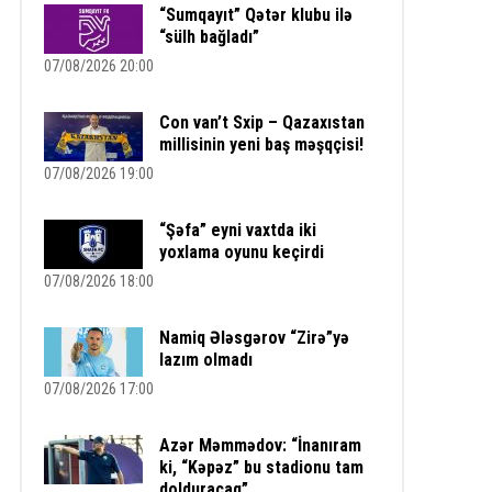
“Sumqayıt” Qətər klubu ilə
“sülh bağladı”
07/08/2026 20:00
Con van’t Sxip – Qazaxıstan
millisinin yeni baş məşqçisi!
07/08/2026 19:00
“Şəfa” eyni vaxtda iki
yoxlama oyunu keçirdi
07/08/2026 18:00
Namiq Ələsgərov “Zirə”yə
lazım olmadı
07/08/2026 17:00
Azər Məmmədov: “İnanıram
ki, “Kəpəz” bu stadionu tam
dolduracaq”