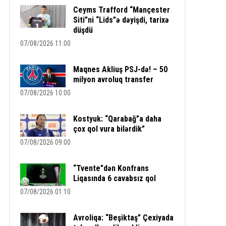
Ceyms Trafford “Mançester
Siti”ni “Lids”ə dəyişdi, tarixə
düşdü
07/08/2026 11:00
Maqnes Akliuş PSJ-də! – 50
milyon avroluq transfer
07/08/2026 10:00
Kostyuk: “Qarabağ”a daha
çox qol vura bilərdik”
07/08/2026 09:00
“Tvente”dən Konfrans
Liqasında 6 cavabsız qol
07/08/2026 01:10
Avroliqa: “Beşiktaş” Çexiyada