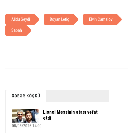
Alidu Seydi
Boyan Letiç
Elvin Camalov
Sabah
XƏBƏR KÖŞKÜ
Lionel Messinin atası vəfat
etdi
08/08/2026 14:00