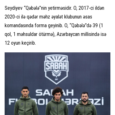
Seydiyev “Qəbələ”nin yetirməsidir. O, 2017-ci ildən
2020-ci ilə qədər məhz əyalət klubunun əsas
komandasında forma geyinib. O, “Qəbələ”də 39 (1
qol, 1 məhsuldar ötürmə), Azərbaycan millisində isə
12 oyun keçirib.