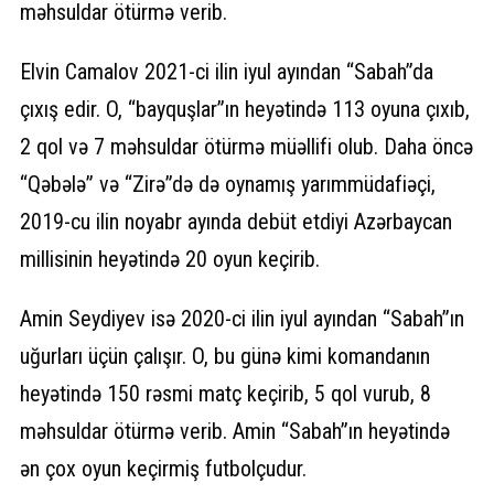
məhsuldar ötürmə verib.
Elvin Camalov 2021-ci ilin iyul ayından “Sabah”da
çıxış edir. O, “bayquşlar”ın heyətində 113 oyuna çıxıb,
2 qol və 7 məhsuldar ötürmə müəllifi olub. Daha öncə
“Qəbələ” və “Zirə”də də oynamış yarımmüdafiəçi,
2019-cu ilin noyabr ayında debüt etdiyi Azərbaycan
millisinin heyətində 20 oyun keçirib.
Amin Seydiyev isə 2020-ci ilin iyul ayından “Sabah”ın
uğurları üçün çalışır. O, bu günə kimi komandanın
heyətində 150 rəsmi matç keçirib, 5 qol vurub, 8
məhsuldar ötürmə verib. Amin “Sabah”ın heyətində
ən çox oyun keçirmiş futbolçudur.