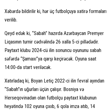
Xəbərdə bildirilir ki, hər üç futbolçuya xatirə formaları
verilib.
Qeyd edək ki, “Sabah” hazırda Azərbaycan Premyer
Liqasının turnir cədvəlində 26 xalla 5-ci pillədədir.
Paytaxt klubu 2024-cü ilin sonuncu oyununu sabah
səfərdə “Şamaxı”ya qarşı keçirəcək. Oyuna saat
14:00-da start veriləcək.
Xatırladaq ki, Boyan Letiç 2022-ci ilin fevral ayından
“Sabah”ın uğurları üçün çalışır. Bosniya və
Herseqovinadan olan futbolçu paytaxt klubunun
heyətində 102 oyuna çıxıb, 6 qola imza atıb, 14