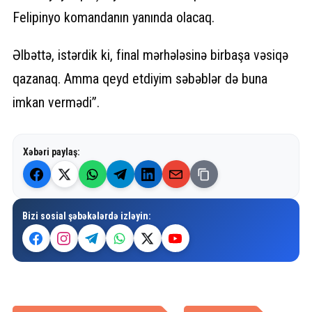
Felipinyo komandanın yanında olacaq.
Əlbəttə, istərdik ki, final mərhələsinə birbaşa vəsiqə
qazanaq. Amma qeyd etdiyim səbəblər də buna
imkan vermədi”.
Xəbəri paylaş:
Bizi sosial şəbəkələrdə izləyin: