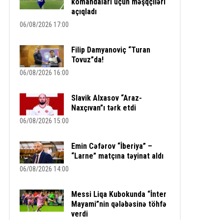
komandaları üçün məşqçiləri
açıqladı
06/08/2026 17:00
Filip Damyanoviç “Turan
Tovuz”da!
06/08/2026 16:00
Slavik Alxasov “Araz-
Naxçıvan”ı tərk etdi
06/08/2026 15:00
Emin Cəfərov “İberiya” –
“Larne” matçına təyinat aldı
06/08/2026 14:00
Messi Liqa Kubokunda “İnter
Mayami”nin qələbəsinə töhfə
verdi