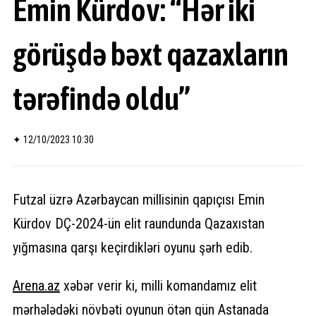
Emin Kürdov: “Hər iki
görüşdə bəxt qazaxların
tərəfində oldu”
✦
12/10/2023 10:30
Futzal üzrə Azərbaycan millisinin qapıçısı Emin
Kürdov DÇ-2024-ün elit raundunda Qazaxıstan
yığmasına qarşı keçirdikləri oyunu şərh edib.
Arena.
az
xəbər verir ki, milli komandamız elit
mərhələdəki növbəti oyunun ötən gün Astanada