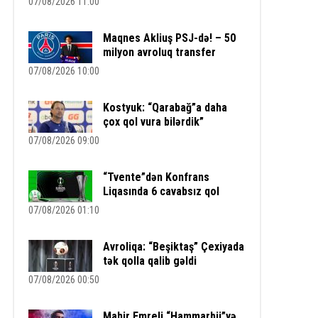
07/08/2026 11:00
Maqnes Akliuş PSJ-də! – 50
milyon avroluq transfer
07/08/2026 10:00
Kostyuk: “Qarabağ”a daha
çox qol vura bilərdik”
07/08/2026 09:00
“Tvente”dən Konfrans
Liqasında 6 cavabsız qol
07/08/2026 01:10
Avroliqa: “Beşiktaş” Çexiyada
tək qolla qalib gəldi
07/08/2026 00:50
Mahir Emreli “Hammarbü”yə