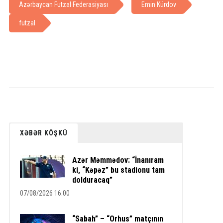
Azərbaycan Futzal Federasiyası
Emin Kürdov
futzal
XƏBƏR KÖŞKÜ
Azər Məmmədov: “İnanıram
ki, “Kəpəz” bu stadionu tam
dolduracaq”
07/08/2026 16:00
“Sabah” – “Orhus” matçının