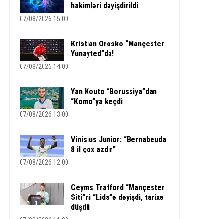
hakimləri dəyişdirildi
07/08/2026 15:00
Kristian Orosko “Mançester
Yunayted”də!
07/08/2026 14:00
Yan Kouto “Borussiya”dan
“Komo”ya keçdi
07/08/2026 13:00
Vinisius Junior: “Bernabeuda
8 il çox azdır”
07/08/2026 12:00
Ceyms Trafford “Mançester
Siti”ni “Lids”ə dəyişdi, tarixə
düşdü