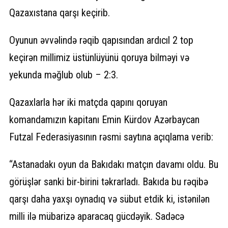
Qazaxıstana qarşı keçirib.
Oyunun əvvəlində rəqib qapısından ardıcıl 2 top
keçirən millimiz üstünlüyünü qoruya bilməyi və
yekunda məğlub olub – 2:3.
Qazaxlarla hər iki matçda qapını qoruyan
komandamızın kapitanı Emin Kürdov Azərbaycan
Futzal Federasiyasının rəsmi saytına açıqlama verib:
“Astanadakı oyun da Bakıdakı matçın davamı oldu. Bu
görüşlər sanki bir-birini təkrarladı. Bakıda bu rəqibə
qarşı daha yaxşı oynadıq və sübut etdik ki, istənilən
milli ilə mübarizə aparacaq gücdəyik. Sadəcə