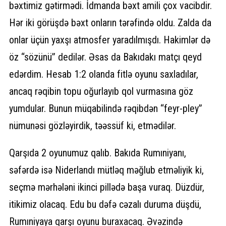
bəxtimiz gətirmədi. İdmanda bəxt amili çox vacibdir.
Hər iki görüşdə bəxt onların tərəfində oldu. Zalda da
onlar üçün yaxşı atmosfer yaradılmışdı. Hakimlər də
öz “sözünü” dedilər. Əsas da Bakıdakı matçı qeyd
edərdim. Hesab 1:2 olanda fitlə oyunu saxladılar,
ancaq rəqibin topu oğurlayıb qol vurmasına göz
yumdular. Bunun müqabilində rəqibdən “feyr-pley”
nümunəsi gözləyirdik, təəssüf ki, etmədilər.
Qarşıda 2 oyunumuz qalıb. Bakıda Rumıniyanı,
səfərdə isə Niderlandı mütləq məğlub etməliyik ki,
seçmə mərhələni ikinci pillədə başa vuraq. Düzdür,
itikimiz olacaq. Edu bu dəfə cəzalı duruma düşdü,
Rumıniyaya qarşı oyunu buraxacaq. Əvəzində