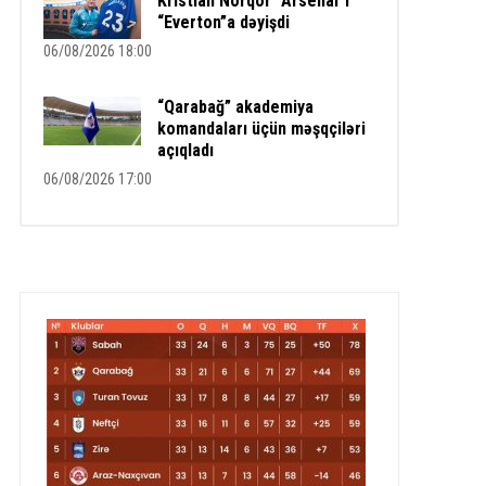
Kristian Nörqor “Arsenal”ı
“Everton”a dəyişdi
06/08/2026 18:00
“Qarabağ” akademiya
komandaları üçün məşqçiləri
açıqladı
06/08/2026 17:00