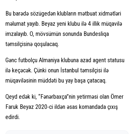
Bu barədə sözügedən klubların mətbuat xidmətləri
məlumat yayıb. Beyaz yeni klubu ilə 4 illik müqavilə
imzalayıb. O, mövsümün sonunda Bundesliqa
təmsilçisinə qoşulacaq.
Gənc futbolçu Almaniya klubuna azad agent statusu
ilə keçəcək. Çünki onun İstanbul təmsilçisi ilə
müqaviləsinin müddəti bu yay başa çatacaq.
Qeyd edək ki, “Fənərbaxça”nin yetirməsi olan Ömer
Faruk Beyaz 2020-ci ildən əsas komandada çıxış
edirdi.