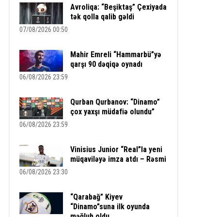
Avroliqa: “Beşiktaş” Çexiyada
tək qolla qalib gəldi
07/08/2026 00:50
Mahir Emreli “Hammarbü”yə
qarşı 90 dəqiqə oynadı
06/08/2026 23:59
Qurban Qurbanov: “Dinamo”
çox yaxşı müdafiə olundu”
06/08/2026 23:59
Vinisius Junior “Real”la yeni
müqaviləyə imza atdı – Rəsmi
06/08/2026 23:30
“Qarabağ” Kiyev
“Dinamo”suna ilk oyunda
məğlub oldu