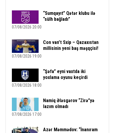
“Sumqayıt” Qətər klubu ilə
“sülh bağladı”
07/08/2026 20:00
Con van’t Sxip – Qazaxıstan
millisinin yeni baş məşqçisi!
07/08/2026 19:00
“Şəfa” eyni vaxtda iki
yoxlama oyunu keçirdi
07/08/2026 18:00
Namiq Ələsgərov “Zirə”yə
lazım olmadı
07/08/2026 17:00
Azər Məmmədov: “İnanıram