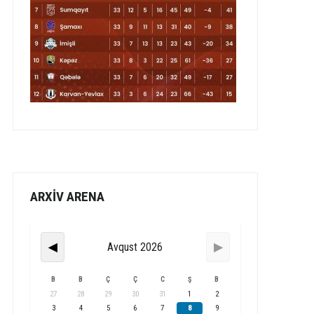
ARXİV ARENA
Avqust 2026
◀
▶
B
B
Ç
Ç
C
Ş
B
27
28
29
30
31
1
2
3
4
5
6
7
8
9