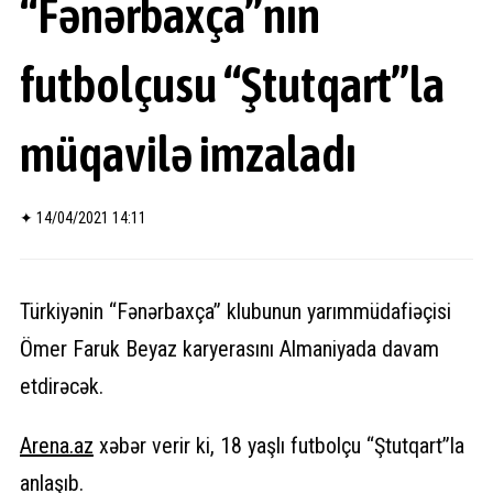
“Fənərbaxça”nın
futbolçusu “Ştutqart”la
müqavilə imzaladı
✦
14/04/2021 14:11
Türkiyənin “Fənərbaxça” klubunun yarımmüdafiəçisi
Ömer Faruk Beyaz karyerasını Almaniyada davam
etdirəcək.
Arena.az
xəbər verir ki, 18 yaşlı futbolçu “Ştutqart”la
anlaşıb.