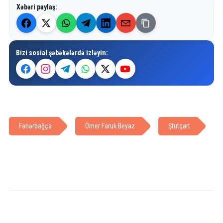
Xəbəri paylaş:
Bizi sosial şəbəkələrdə izləyin:
Fənərbağça
Ömer Faruk Beyaz
Ştutqart