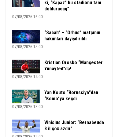
ki, “Kəpəz” bu stadionu tam
dolduracaq”
07/08/2026 16:00
“Sabah” – “Orhus” matçının
hakimləri dəyişdirildi
07/08/2026 15:00
Kristian Orosko “Mançester
Yunayted”də!
07/08/2026 14:00
Yan Kouto “Borussiya”dan
“Komo”ya keçdi
07/08/2026 13:00
Vinisius Junior: “Bernabeuda
8 il çox azdır”
07/08/2026 12:00