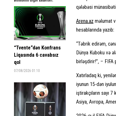
Bölmənin digər xəbərləri:
qələbəsi münasibətil
Arena.
az
məlumat ver
hesablarında yazıb:
“Təbrik edirəm, cən
“Tvente”dən Konfrans
Dünya Kuboku və əla
Liqasında 6 cavabsız
birləşdirir!”, – FIFA
qol
07/08/2026 01:10
Xatırladaq ki, yenil
iyunun 15-dən iyulun
iştirakçıların sayı 
Asiya, Avropa, Ameri
2026-cı il FIFA Dün