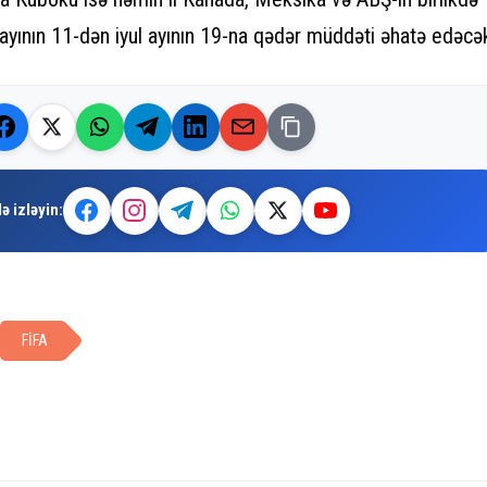
yun ayının 11-dən iyul ayının 19-na qədər müddəti əhatə edəcə
ə izləyin:
FİFA