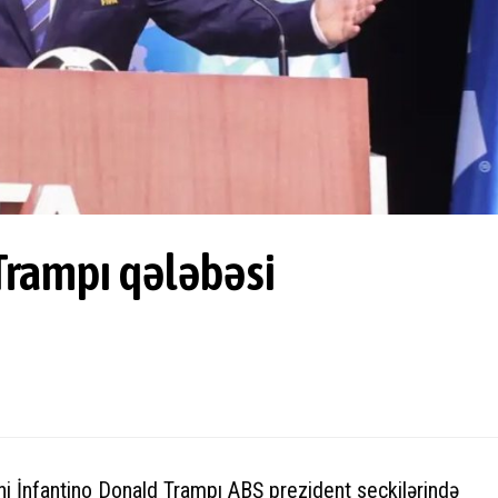
Trampı qələbəsi
i
ni İnfantino Donald Trampı ABŞ prezident seçkilərində