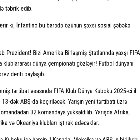
ə təbrik edib.
ir ki, İnfantino bu barədə özünün şəxsi sosial şəbəkə
ab Prezident! Bizi Amerika Birləşmiş Ştatlarında yaxşı FIFA
 klublararası dünya çempionatı gözləyir! Futbol dünyanı
 prezidenti paylaşıb.
ənmiş tərtibat əsasında FIFA Klub Dünya Kuboku 2025-ci il
 13-dək ABŞ-da keçiriləcək. Yarışın yeni tərtibatı üzrə
7 komandadan 32 komandaya yüksəldilib. Yarışda Afrika,
ka və Okeaniya klubları iştirak edəcəklər.
ya Kuboku isə həmin il Kanada, Meksika və ABŞ-ın birlikdə