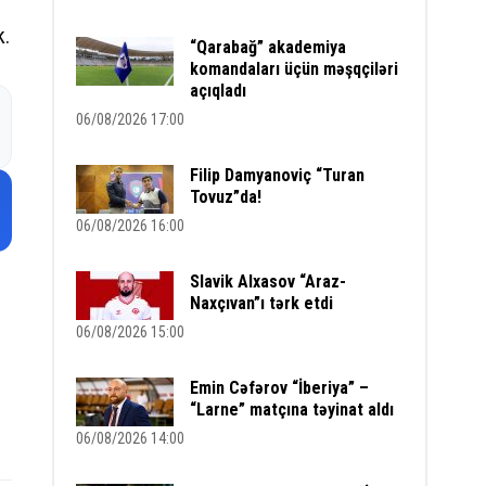
k.
“Qarabağ” akademiya
komandaları üçün məşqçiləri
açıqladı
06/08/2026 17:00
Filip Damyanoviç “Turan
Tovuz”da!
06/08/2026 16:00
Slavik Alxasov “Araz-
Naxçıvan”ı tərk etdi
06/08/2026 15:00
Emin Cəfərov “İberiya” –
“Larne” matçına təyinat aldı
06/08/2026 14:00