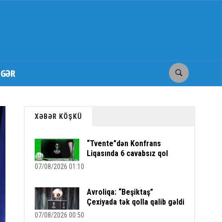
İGƏR
XƏBƏR KÖŞKÜ
“Tvente”dən Konfrans
Liqasında 6 cavabsız qol
07/08/2026 01:10
Avroliqa: “Beşiktaş”
Çexiyada tək qolla qalib gəldi
07/08/2026 00:50