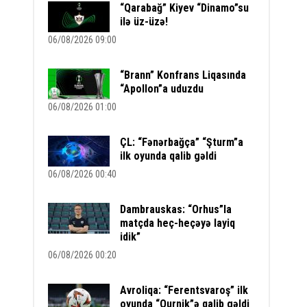
“Qarabağ” Kiyev “Dinamo”su
ilə üz-üzə!
06/08/2026 09:00
“Brann” Konfrans Liqasında
“Apollon”a uduzdu
06/08/2026 01:00
ÇL: “Fənərbağça” “Şturm”a
ilk oyunda qalib gəldi
06/08/2026 00:40
Dambrauskas: “Orhus”la
matçda heç-heçəyə layiq
idik”
06/08/2026 00:20
Avroliqa: “Ferentsvaroş” ilk
oyunda “Qurnik”ə qalib gəldi