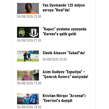
Yan Dyomande 125 milyon
avroya “Real”da!
06/08/2026 22:00
“Kəpəz” yoxlama oyununda
“Karvan”a qalib gəldi
06/08/2026 21:00
Slavik Alxasov “Səbail”də!
06/08/2026 20:00
Asim Xudiyev “Eqnatiya” –
“Şemrok Rovers” matçında!
06/08/2026 19:00
Kristian Nörqor “Arsenal”ı
“Everton”a dəyişdi
06/08/2026 18:00