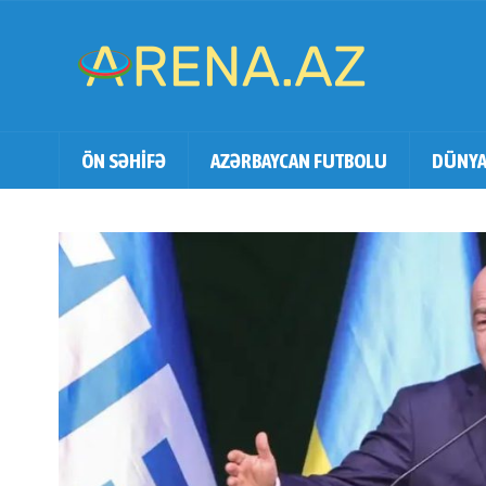
ÖN SƏHİFƏ
AZƏRBAYCAN FUTBOLU
DÜNYA