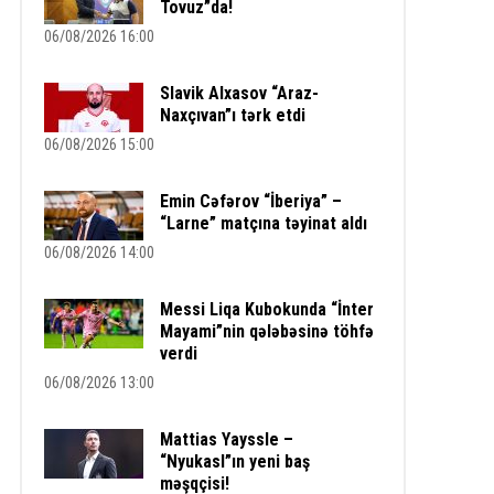
Tovuz”da!
06/08/2026 16:00
Slavik Alxasov “Araz-
Naxçıvan”ı tərk etdi
06/08/2026 15:00
Emin Cəfərov “İberiya” –
“Larne” matçına təyinat aldı
06/08/2026 14:00
Messi Liqa Kubokunda “İnter
Mayami”nin qələbəsinə töhfə
verdi
06/08/2026 13:00
Mattias Yayssle –
“Nyukasl”ın yeni baş
məşqçisi!