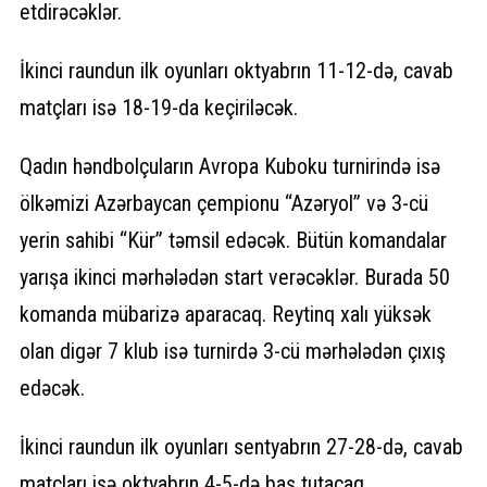
etdirəcəklər.
İkinci raundun ilk oyunları oktyabrın 11-12-də, cavab
matçları isə 18-19-da keçiriləcək.
Qadın həndbolçuların Avropa Kuboku turnirində isə
ölkəmizi Azərbaycan çempionu “Azəryol” və 3-cü
yerin sahibi “Kür” təmsil edəcək. Bütün komandalar
yarışa ikinci mərhələdən start verəcəklər. Burada 50
komanda mübarizə aparacaq. Reytinq xalı yüksək
olan digər 7 klub isə turnirdə 3-cü mərhələdən çıxış
edəcək.
İkinci raundun ilk oyunları sentyabrın 27-28-də, cavab
matçları isə oktyabrın 4-5-də baş tutacaq.