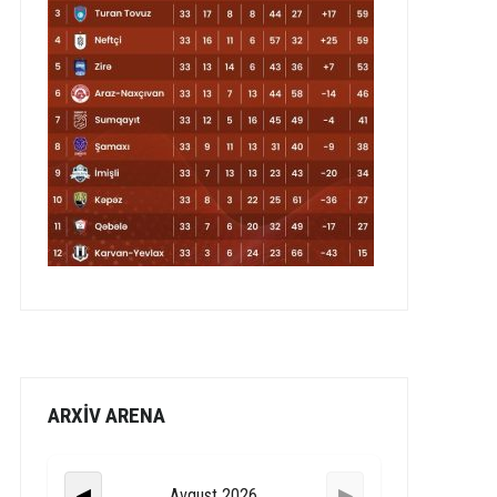
ARXİV ARENA
Avqust 2026
◀
▶