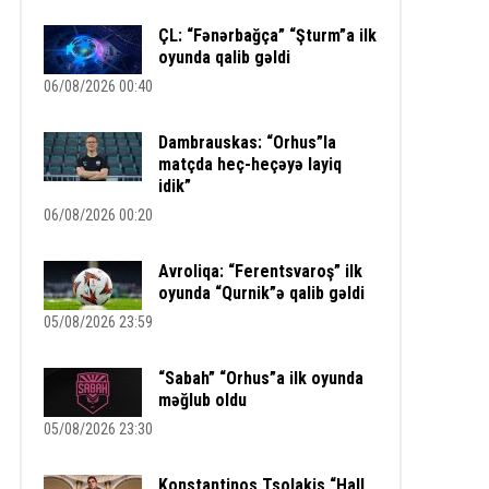
ÇL: “Fənərbağça” “Şturm”a ilk
oyunda qalib gəldi
06/08/2026 00:40
Dambrauskas: “Orhus”la
matçda heç-heçəyə layiq
idik”
06/08/2026 00:20
Avroliqa: “Ferentsvaroş” ilk
oyunda “Qurnik”ə qalib gəldi
05/08/2026 23:59
“Sabah” “Orhus”a ilk oyunda
məğlub oldu
05/08/2026 23:30
Konstantinos Tsolakis “Hall