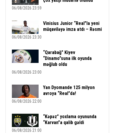
çox yaxşı müdafiə olundu”
06/08/2026 23:59
Vinisius Junior “Real”la yeni
müqaviləyə imza atdı – Rəsmi
06/08/2026 23:30
“Qarabağ” Kiyev
“Dinamo”suna ilk oyunda
məğlub oldu
06/08/2026 23:00
Yan Dyomande 125 milyon
avroya “Real”da!
06/08/2026 22:00
“Kəpəz” yoxlama oyununda
“Karvan”a qalib gəldi
06/08/2026 21:00