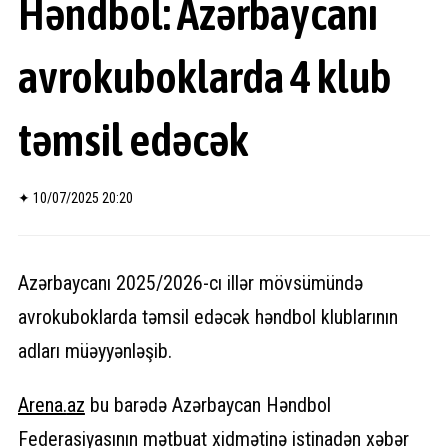
Həndbol: Azərbaycanı
avrokuboklarda 4 klub
təmsil edəcək
✦
10/07/2025 20:20
Azərbaycanı 2025/2026-cı illər mövsümündə
avrokuboklarda təmsil edəcək həndbol klublarının
adları müəyyənləşib.
Arena.
az
bu barədə Azərbaycan Həndbol
Federasiyasının mətbuat xidmətinə istinadən xəbər