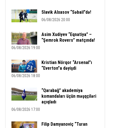
Slavik Alxasov “Səbail”də!
06/08/2026 20:00
Asim Xudiyev “Eqnatiya” –
“Şemrok Rovers” matçında!
06/08/2026 19:00
Kristian Nörqor “Arsenal”ı
“Everton”a dəyişdi
06/08/2026 18:00
“Qarabağ” akademiya
komandaları üçün məşqçiləri
açıqladı
06/08/2026 17:00
Filip Damyanoviç “Turan