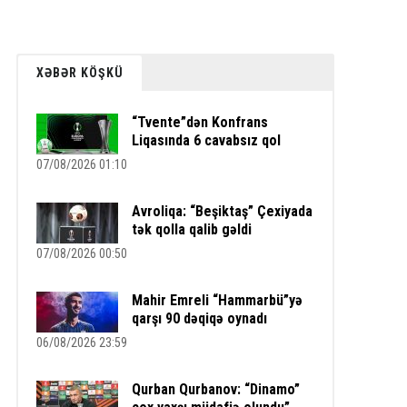
XƏBƏR KÖŞKÜ
“Tvente”dən Konfrans
Liqasında 6 cavabsız qol
07/08/2026 01:10
Avroliqa: “Beşiktaş” Çexiyada
tək qolla qalib gəldi
07/08/2026 00:50
Mahir Emreli “Hammarbü”yə
qarşı 90 dəqiqə oynadı
06/08/2026 23:59
Qurban Qurbanov: “Dinamo”