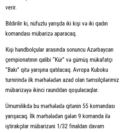
verir.
Bildirilir ki, nüfuzlu yarışda iki kişi və iki qadın
komandası mübarizə aparacaq.
Kişi həndbolçular arasında sonuncu Azərbaycan
çempionatının qalibi “Kür” və gümüş mükafatçı
“Bakı” qitə yarışına qatılacaq. Avropa Kuboku
turnirində ilk mərhələdən azad olan təmsilçilərimiz
mübarizəyə ikinci raunddan qoşulacaqlar.
Ümumilikdə bu mərhələdə qitənin 55 komandası
yarışacaq. İlk mərhələdən gələn 9 komanda ilə
iştirakçılar mübarizəni 1/32 finaldan davam