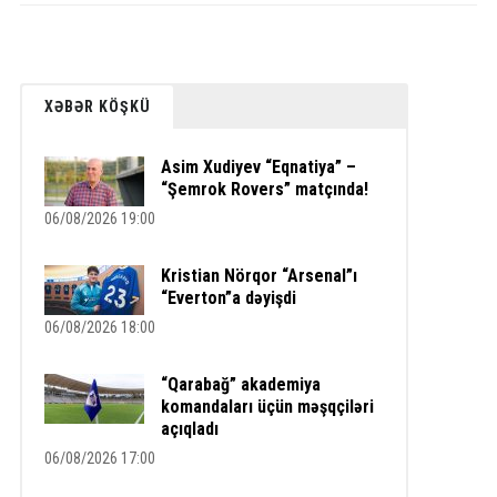
XƏBƏR KÖŞKÜ
Asim Xudiyev “Eqnatiya” –
“Şemrok Rovers” matçında!
06/08/2026 19:00
Kristian Nörqor “Arsenal”ı
“Everton”a dəyişdi
06/08/2026 18:00
“Qarabağ” akademiya
komandaları üçün məşqçiləri
açıqladı
06/08/2026 17:00