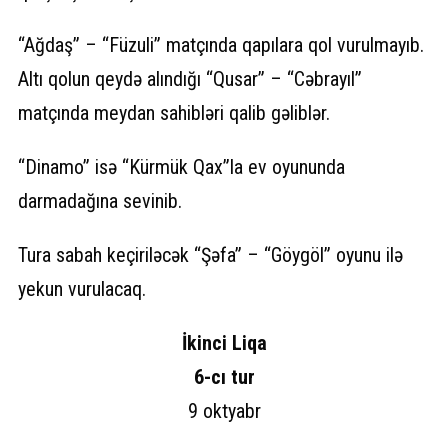
“Ağdaş” – “Füzuli” matçında qapılara qol vurulmayıb.
Altı qolun qeydə alındığı “Qusar” – “Cəbrayıl”
matçında meydan sahibləri qalib gəliblər.
“Dinamo” isə “Kürmük Qax”la ev oyununda
darmadağına sevinib.
Tura sabah keçiriləcək “Şəfa” – “Göygöl” oyunu ilə
yekun vurulacaq.
İkinci Liqa
6-cı tur
9 oktyabr