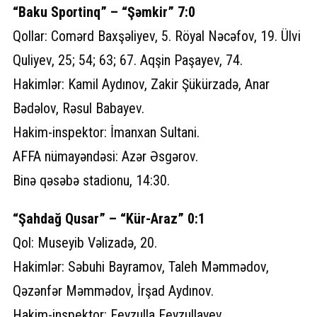
“Baku Sportinq” – “Şəmkir” 7:0
Qollar: Comərd Baxşəliyev, 5. Röyal Nəcəfov, 19. Ülvi
Quliyev, 25; 54; 63; 67. Aqşin Paşayev, 74.
Hakimlər: Kamil Aydınov, Zakir Şükürzadə, Anar
Bədəlov, Rəsul Babayev.
Hakim-inspektor: İmanxan Sultani.
AFFA nümayəndəsi: Azər Əsgərov.
Binə qəsəbə stadionu, 14:30.
“Şahdağ Qusar” – “Kür-Araz” 0:1
Qol: Museyib Vəlizadə, 20.
Hakimlər: Səbuhi Bayramov, Taleh Məmmədov,
Qəzənfər Məmmədov, İrşad Aydınov.
Hakim-inspektor: Feyzulla Feyzullayev.