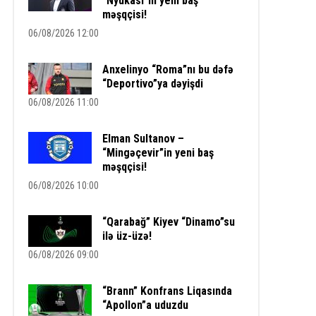
“Nyukasl”ın yeni baş
məşqçisi!
06/08/2026 12:00
Anxelinyo “Roma”nı bu dəfə
“Deportivo”ya dəyişdi
06/08/2026 11:00
Elman Sultanov –
“Mingəçevir”in yeni baş
məşqçisi!
06/08/2026 10:00
“Qarabağ” Kiyev “Dinamo”su
ilə üz-üzə!
06/08/2026 09:00
“Brann” Konfrans Liqasında
“Apollon”a uduzdu