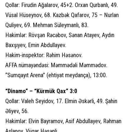
Qollar: Firudin Ağalarov, 45+2. Orxan Qurbanlı, 49.
Vüsal Hüseynov, 68. Kazbək Qafarov, 75 – Nurlan
Quliyev, 69. Mehman Süleymanlı, 83.
Hakimlər: Rövşən Rəcəbov, Sənan Atayev, Aydın
Baxşıyev, Emin Abdullayev.
Hakim-inspektor: Rəhim Həsənov.
AFFA nümayəndəsi: Məmmədəli Məmmədov.
“Sumqayıt Arena” (ehtiyat meydança), 13:00.
“Dinamo” – “Kürmük Qax” 3:0
Qollar: Valeh Seyidov, 17. Elmin Əskərli, 49. Şahin
Əliyev, 56.
Hakimlər: Elvin Bayramov, Asif Abdullayev, Rəhman
Aslanov, Vüqar Həsənli.