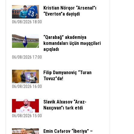
Kristian Nörqor “Arsenal”ı
“Everton”a dəyişdi
06/08/2026 18:00
“Qarabağ” akademiya
komandaları üçün məşqçiləri
açıqladı
06/08/2026 17:00
Filip Damyanoviç “Turan
Tovuz”da!
06/08/2026 16:00
Slavik Alxasov “Araz-
Naxçıvan”ı tərk etdi
06/08/2026 15:00
Emin Cəfərov “İberiya” –