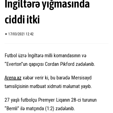
İngiltərə yığmasında
ciddi itki
✦
17/03/2021 12:42
Futbol üzrə İngiltərə milli komandasının və
“Everton”un qapıçısı Cordan Pikford zədələnib.
Arena.az
xəbər verir ki, bu barədə Mersisayd
təmsilçisinin mətbuat xidməti məlumat yayıb.
27 yaşlı futbolçu Premyer Liqanın 28-ci turunun
“Bernli” ilə matçında (1:2) zədələnib.