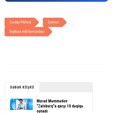
Cordan Pikford
Everton
İngiltərə milli komandası
XƏBƏR KÖŞKÜ
Murad Məmmədov
“Zalsburq”a qarşı 10 dəqiqə
oynadı