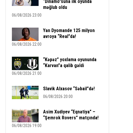
“Dinamo”suna ilk oyunda
məğlub oldu
06/08/2026 23:00
Yan Dyomande 125 milyon
avroya “Real”da!
06/08/2026 22:00
“Kəpəz” yoxlama oyununda
“Karvan”a qalib gəldi
06/08/2026 21:00
Slavik Alxasov “Səbail”də!
06/08/2026 20:00
Asim Xudiyev “Eqnatiya” –
“Şemrok Rovers” matçında!
06/08/2026 19:00