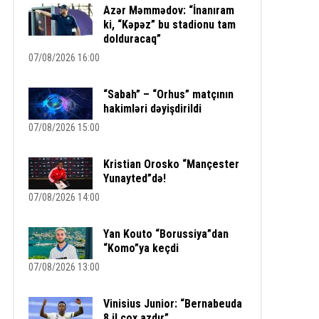
Azər Məmmədov: “İnanıram
ki, “Kəpəz” bu stadionu tam
dolduracaq”
07/08/2026 16:00
“Sabah” – “Orhus” matçının
hakimləri dəyişdirildi
07/08/2026 15:00
Kristian Orosko “Mançester
Yunayted”də!
07/08/2026 14:00
Yan Kouto “Borussiya”dan
“Komo”ya keçdi
07/08/2026 13:00
Vinisius Junior: “Bernabeuda
8 il çox azdır”