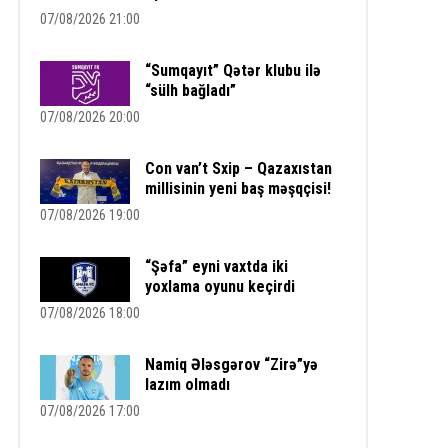
07/08/2026 21:00
“Sumqayıt” Qətər klubu ilə
“sülh bağladı”
07/08/2026 20:00
Con van’t Sxip – Qazaxıstan
millisinin yeni baş məşqçisi!
07/08/2026 19:00
“Şəfa” eyni vaxtda iki
yoxlama oyunu keçirdi
07/08/2026 18:00
Namiq Ələsgərov “Zirə”yə
lazım olmadı
07/08/2026 17:00