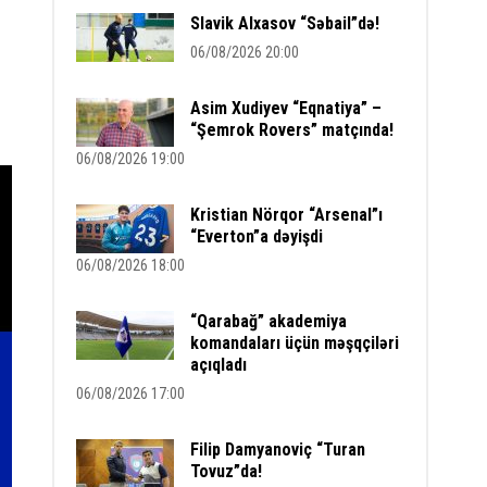
Slavik Alxasov “Səbail”də!
06/08/2026 20:00
Asim Xudiyev “Eqnatiya” –
“Şemrok Rovers” matçında!
06/08/2026 19:00
Kristian Nörqor “Arsenal”ı
“Everton”a dəyişdi
06/08/2026 18:00
“Qarabağ” akademiya
komandaları üçün məşqçiləri
açıqladı
06/08/2026 17:00
Filip Damyanoviç “Turan
Tovuz”da!