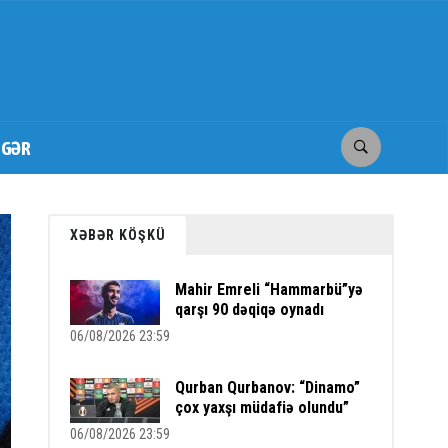
İGƏR
XƏBƏR KÖŞKÜ
Mahir Emreli “Hammarbü”yə
qarşı 90 dəqiqə oynadı
06/08/2026 23:59
Qurban Qurbanov: “Dinamo”
çox yaxşı müdafiə olundu”
06/08/2026 23:59