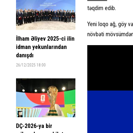
təqdim edib.
Yeni loqo ağ, göy və
növbəti mövsümdən i
İlham Əliyev 2025-ci ilin
idman yekunlarından
danışdı
26/12/2025 18:00
DÇ-2026-ya bir