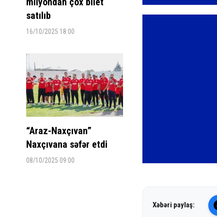
milyondan çox bilet
satılıb
16/10/2025 18:00
“Araz-Naxçıvan”
Naxçıvana səfər etdi
08/10/2025 09:00
Xəbəri paylaş: