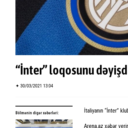
“İnter” loqosunu dəyiş
✦
30/03/2021 13:04
İtaliyanın “İnter” klu
Bölmənin digər xəbərləri:
Arena.az
xəbər verir