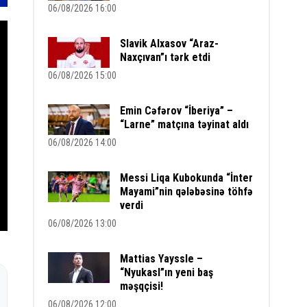
06/08/2026 16:00
Slavik Alxasov “Araz-
Naxçıvan”ı tərk etdi
06/08/2026 15:00
Emin Cəfərov “İberiya” –
“Larne” matçına təyinat aldı
06/08/2026 14:00
Messi Liqa Kubokunda “İnter
Mayami”nin qələbəsinə töhfə
verdi
06/08/2026 13:00
Mattias Yayssle –
“Nyukasl”ın yeni baş
məşqçisi!
06/08/2026 12:00