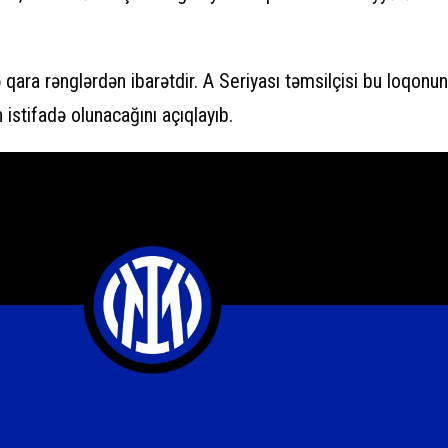
 qara rənglərdən ibarətdir. A Seriyası təmsilçisi bu loqonun
stifadə olunacağını açıqlayıb.