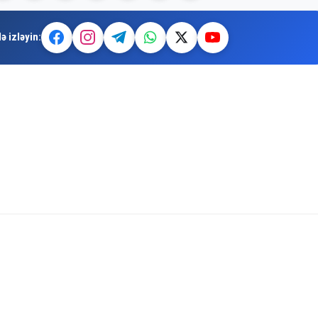
ə izləyin: