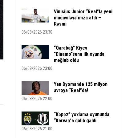
Vinisius Junior “Real”la yeni
müqaviləyə imza atdı –
Rəsmi
06/08/2026 23:30
“Qarabağ” Kiyev
“Dinamo”suna ilk oyunda
məğlub oldu
06/08/2026 23:00
Yan Dyomande 125 milyon
avroya “Real”da!
06/08/2026 22:00
“Kəpəz” yoxlama oyununda
“Karvan”a qalib gəldi
06/08/2026 21:00