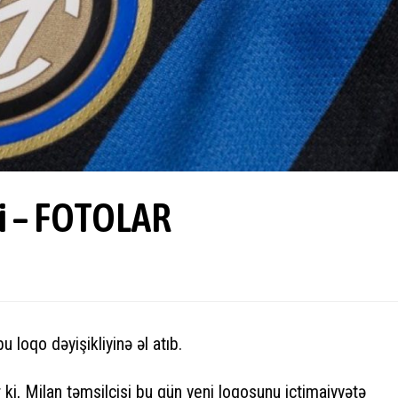
di – FOTOLAR
bu loqo dəyişikliyinə əl atıb.
 ki, Milan təmsilçisi bu gün yeni loqosunu ictimaiyyətə