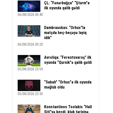
ÇL: “Fənərbağça” “Şturm”a
ilk oyunda qalib gəldi
06/08/2026 00:40
Dambrauskas: “Orhus”la
matçda heç-heçəyə layiq
idik”
06/08/2026 00:20
Avroliqa: “Ferentsvaroş” ilk
oyunda “Qurnik”ə qalib gəldi
05/08/2026 23:59
“Sabah” “Orhus”a ilk oyunda
məğlub oldu
05/08/2026 23:30
Konstantinos Tsolakis “Hall
Siti”yə keçdi, klub tarixinə