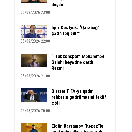
düşdü
05/08/2026 23:00
İqor Kostyuk: “Qarabağ”
çətin rəqibdir”
05/08/2026 22:00
“Trabzonspor” Məhəmməd
Salahı heyətinə qatdı –
Rəsmi
05/08/2026 21:00
Blatter FİFA-ya qadın
rəhbərin gətirilməsini təklif
etdi
05/08/2026 20:00
Elgün Bayramov “Kəpəz”lə
yeni müqaviləyə imza atdı