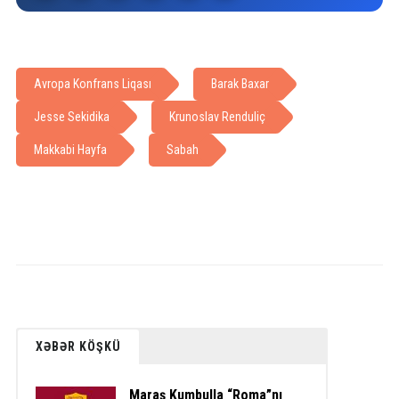
Avropa Konfrans Liqası
Barak Baxar
Jesse Sekidika
Krunoslav Renduliç
Makkabi Hayfa
Sabah
XƏBƏR KÖŞKÜ
Maraş Kumbulla “Roma”nı