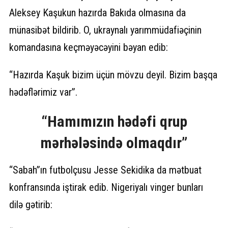
Aleksey Kaşukun hazırda Bakıda olmasına da
münasibət bildirib. O, ukraynalı yarımmüdafiəçinin
komandasına keçməyəcəyini bəyan edib:
“Hazırda Kaşuk bizim üçün mövzu deyil. Bizim başqa
hədəflərimiz var”.
“Hamımızın hədəfi qrup
mərhələsində olmaqdır”
“Sabah”ın futbolçusu Jesse Sekidika da mətbuat
konfransında iştirak edib. Nigeriyalı vinger bunları
dilə gətirib: