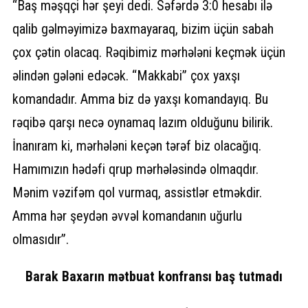
“Baş məşqçi hər şeyi dedi. Səfərdə 3:0 hesabı ilə
qalib gəlməyimizə baxmayaraq, bizim üçün sabah
çox çətin olacaq. Rəqibimiz mərhələni keçmək üçün
əlindən gələni edəcək. “Makkabi” çox yaxşı
komandadır. Amma biz də yaxşı komandayıq. Bu
rəqibə qarşı necə oynamaq lazım olduğunu bilirik.
İnanıram ki, mərhələni keçən tərəf biz olacağıq.
Hamımızın hədəfi qrup mərhələsində olmaqdır.
Mənim vəzifəm qol vurmaq, assistlər etməkdir.
Amma hər şeydən əvvəl komandanın uğurlu
olmasıdır”.
Barak Baxarın mətbuat konfransı baş tutmadı