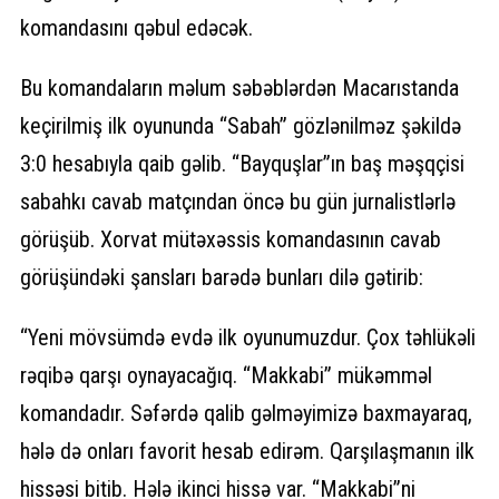
komandasını qəbul edəcək.
Bu komandaların məlum səbəblərdən Macarıstanda
keçirilmiş ilk oyununda “Sabah” gözlənilməz şəkildə
3:0 hesabıyla qaib gəlib. “Bayquşlar”ın baş məşqçisi
sabahkı cavab matçından öncə bu gün jurnalistlərlə
görüşüb. Xorvat mütəxəssis komandasının cavab
görüşündəki şansları barədə bunları dilə gətirib:
“Yeni mövsümdə evdə ilk oyunumuzdur. Çox təhlükəli
rəqibə qarşı oynayacağıq. “Makkabi” mükəmməl
komandadır. Səfərdə qalib gəlməyimizə baxmayaraq,
hələ də onları favorit hesab edirəm. Qarşılaşmanın ilk
hissəsi bitib. Hələ ikinci hissə var. “Makkabi”ni