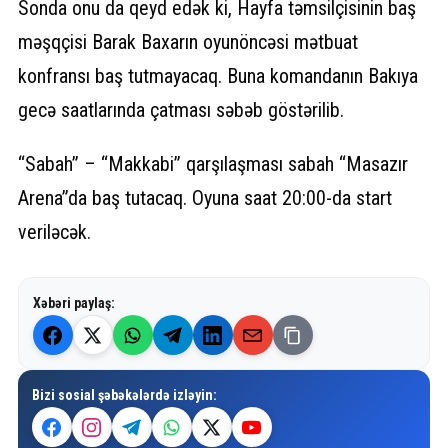
Sonda onu da qeyd edək ki, Hayfa təmsilçisinin baş
məşqçisi Barak Baxarın oyunöncəsi mətbuat
konfransı baş tutmayacaq. Buna komandanın Bakıya
gecə saatlarında çatması səbəb göstərilib.
“Sabah” – “Makkabi” qarşılaşması sabah “Masazır
Arena”da baş tutacaq. Oyuna saat 20:00-da start
veriləcək.
Xəbəri paylaş:
Bizi sosial şəbəkələrdə izləyin: