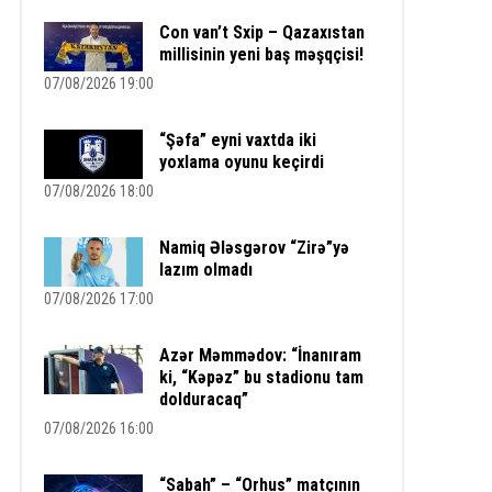
Con van’t Sxip – Qazaxıstan
millisinin yeni baş məşqçisi!
07/08/2026 19:00
“Şəfa” eyni vaxtda iki
yoxlama oyunu keçirdi
07/08/2026 18:00
Namiq Ələsgərov “Zirə”yə
lazım olmadı
07/08/2026 17:00
Azər Məmmədov: “İnanıram
ki, “Kəpəz” bu stadionu tam
dolduracaq”
07/08/2026 16:00
“Sabah” – “Orhus” matçının