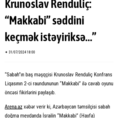
Krunoslav Renduliç:
“Makkabi” səddini
keçmək istəyiriksə…”
✦
31/07/2024 18:00
“Sabah”ın baş məşqçisi Krunoslav Renduliç Konfrans
Liqasının 2-ci raundununun “Makkabi” ilə cavab oyunu
öncəsi fikirlərini paylaşıb.
Arena.
az
xəbər verir ki, Azərbaycan təmsilçisi sabah
doğma meydanda İsrailin “Makkabi” (Hayfa)