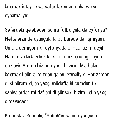
keçmək istəyiriksə, səfərdəkindən daha yaxşı
oynamalıyıq.
Səfərdəki qələbədən sonra futbolçularda eyforiya?
Həftə ərzində oyunçularla bu barədə danışmışam.
Onlara demişəm ki, eyforiyada olmaq lazım deyil.
Hamımız dərk edirik ki, sabah bizi çox ağır oyun
gözləyir. Amma biz bu oyuna hazırıq. Mərhələni
keçmək üçün əlimizdən gələni etməliyik. Hər zaman
düşünürəm ki, ən yaxşı müdafiə hücumdur. İlk
saniyələrdən müdafiəni düşünsək, bizim üçün yaxşı
olmayacaq”.
Krunoslav Renduliç “Sabah”ın sabiq oyunçusu