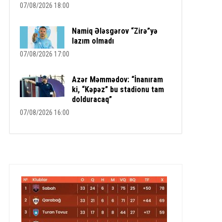
07/08/2026 18:00
Namiq Ələsgərov “Zirə”yə
lazım olmadı
07/08/2026 17:00
Azər Məmmədov: “İnanıram
ki, “Kəpəz” bu stadionu tam
dolduracaq”
07/08/2026 16:00