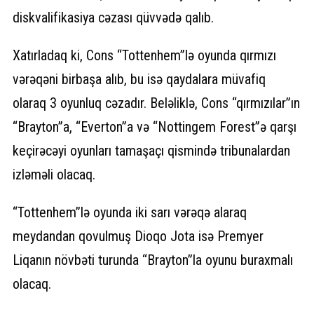
diskvalifikasiya cəzası qüvvədə qalıb.
Xatırladaq ki, Cons “Tottenhem”lə oyunda qırmızı
vərəqəni birbaşa alıb, bu isə qaydalara müvafiq
olaraq 3 oyunluq cəzadır. Beləliklə, Cons “qırmızılar”ın
“Brayton”a, “Everton”a və “Nottingem Forest”ə qarşı
keçirəcəyi oyunları tamaşaçı qismində tribunalardan
izləməli olacaq.
“Tottenhem”lə oyunda iki sarı vərəqə alaraq
meydandan qovulmuş Dioqo Jota isə Premyer
Liqanın növbəti turunda “Brayton”la oyunu buraxmalı
olacaq.