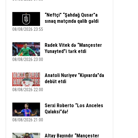
“Neftçi” “Şahdağ Qusar”a
sınaq matçında qalib gəldi
08/08/2026 23:55
Radek Vitek də “Mançester
Yunayted”i tərk etdi
08/08/2026 23:00
Anatoli Nuriyev “Kişvarda”da
debüt etdi
08/08/2026 22:00
Serxi Roberto “Los Anceles
Qalaksi”də!
08/08/2026 21:00
Altay Bayındır “Mançester