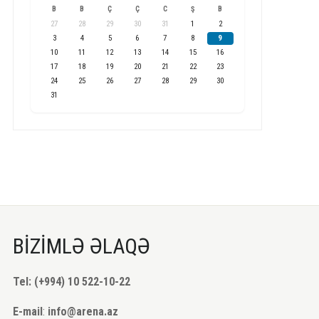
B
B
Ç
Ç
C
Ş
B
27
28
29
30
31
1
2
3
4
5
6
7
8
9
10
11
12
13
14
15
16
17
18
19
20
21
22
23
24
25
26
27
28
29
30
31
BİZİMLƏ ƏLAQƏ
Tel: (+994) 10 522-10-22
E-mail
:
info@arena.az