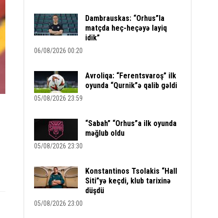
Dambrauskas: “Orhus”la
matçda heç-heçəyə layiq
idik”
06/08/2026 00:20
Avroliqa: “Ferentsvaroş” ilk
oyunda “Qurnik”ə qalib gəldi
05/08/2026 23:59
“Sabah” “Orhus”a ilk oyunda
məğlub oldu
05/08/2026 23:30
Konstantinos Tsolakis “Hall
Siti”yə keçdi, klub tarixinə
düşdü
05/08/2026 23:00