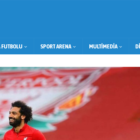
 FUTBOLU
SPORT ARENA
MULTİMEDİA
D