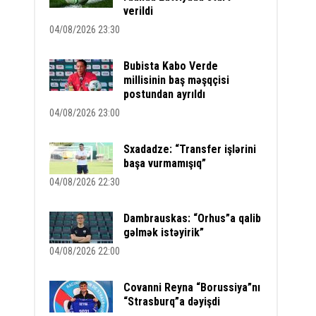
verildi
04/08/2026 23:30
Bubista Kabo Verde
millisinin baş məşqçisi
postundan ayrıldı
04/08/2026 23:00
Sxadadze: “Transfer işlərini
başa vurmamışıq”
04/08/2026 22:30
Dambrauskas: “Orhus”a qalib
gəlmək istəyirik”
04/08/2026 22:00
Covanni Reyna “Borussiya”nı
“Strasburq”a dəyişdi