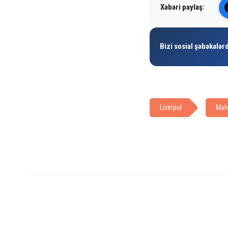
Xəbəri paylaş:
Bizi sosial şəbəkələrd
Liverpul
Məh