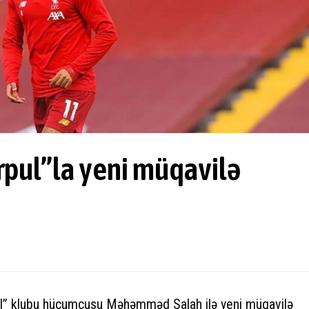
pul”la yeni müqavilə
pul” klubu hücumçusu Məhəmməd Salah ilə yeni müqavilə