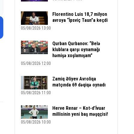
Florentino Luis 18,7 milyon
avroya “İpsviç Taun”a keçdi
05/08/2026 13:00
Qurban Qurbanov: “Belə
klublara qarşı oynamağı
həmişə xoşlamışam”
05/08/2026 12:00
Zamiq Əliyev Avroliqa
matçında 69 dəqiqə oynadı
05/08/2026 11:00
Herve Renar – Kot-d’İvuar
millisinin yeni baş məşqçisi!
05/08/2026 10:00