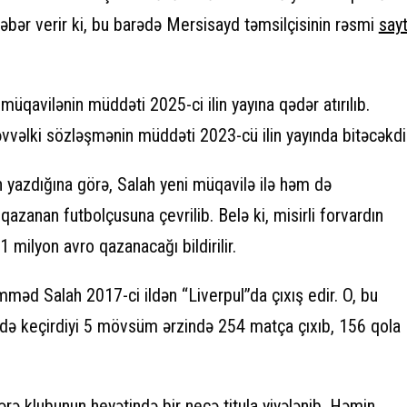
əbər verir ki, bu barədə Mersisayd təmsilçisinin rəsmi
sayt
 müqavilənin müddəti 2025-ci ilin yayına qədər atırılıb.
əvvəlki sözləşmənin müddəti 2023-cü ilin yayında bitəcəkdi
n yazdığına görə, Salah yeni müqavilə ilə həm də
qazanan futbolçusuna çevrilib. Belə ki, misirli forvardın
1 milyon avro qazanacağı bildirilir.
məd Salah 2017-ci ildən “Liverpul”da çıxış edir. O, bu
də keçirdiyi 5 mövsüm ərzində 254 matça çıxıb, 156 qola
ltərə klubunun heyətində bir neçə titula yiyələnib. Həmin