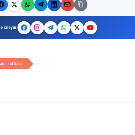
ə izləyin:
əmməd Salah