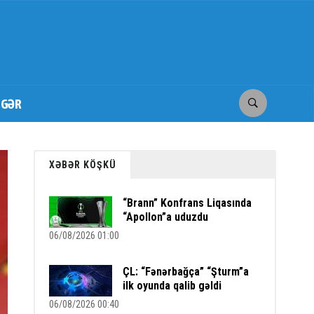
İGƏR
XƏBƏR KÖŞKÜ
“Brann” Konfrans Liqasında
“Apollon”a uduzdu
06/08/2026 01:00
ÇL: “Fənərbağça” “Şturm”a
ilk oyunda qalib gəldi
06/08/2026 00:40