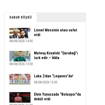
XƏBƏR KÖŞKÜ
Lionel Messinin atası vəfat
etdi
08/08/2026 14:00
Mateuş Koxalski “Qarabağ”ı
tərk edir – İddia
08/08/2026 13:00
Luka Zidan “Leqanes”də!
08/08/2026 12:00
Elvin Yunuszadə “Boluspor”da
debüt etdi