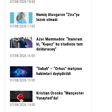
07/08/2026 18:00
Namiq Ələsgərov “Zirə”yə
lazım olmadı
07/08/2026 17:00
Azər Məmmədov: “İnanıram
ki, “Kəpəz” bu stadionu tam
dolduracaq”
07/08/2026 16:00
“Sabah” – “Orhus” matçının
hakimləri dəyişdirildi
07/08/2026 15:00
Kristian Orosko “Mançester
Yunayted”də!
07/08/2026 14:00