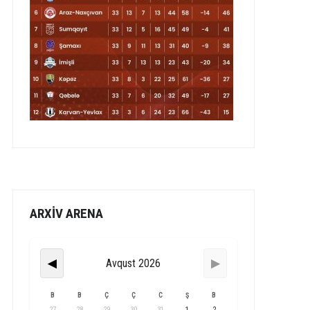
ARXİV ARENA
Avqust 2026
◀
▶
B
B
Ç
Ç
C
Ş
B
27
28
29
30
31
1
2