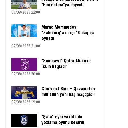
“Fiorentina”ya dəyişdi
07/08/2026 22:00
Murad Məmmədov
“Zalsburq”a qarşı 10 dəqiqə
oynadı
07/08/2026 21:00
“Sumqayıt” Qətər klubu ilə
“sülh bağladı”
07/08/2026 20:00
Con van’t Sxip – Qazaxıstan
millisinin yeni baş məşqçisi!
07/08/2026 19:00
“Şəfa” eyni vaxtda iki
yoxlama oyunu keçirdi