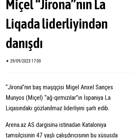
Miçel “Jirona”nın La
Liqada liderliyindən
danışdı
✦
29/09/2023 17:00
“Jirona”nın baş məşqçisi Migel Anxel Sançes
Munyos (Miçel) “ağ-qırmızılar”ın İspaniya La
Liqasındakı gözlənilməz liderliyini şərh edib.
Arena.az AS dərgisinə istinadən Kataloniya
təmsilçisinin 47 yaşlı çalışdırıcısının bu xüsusda