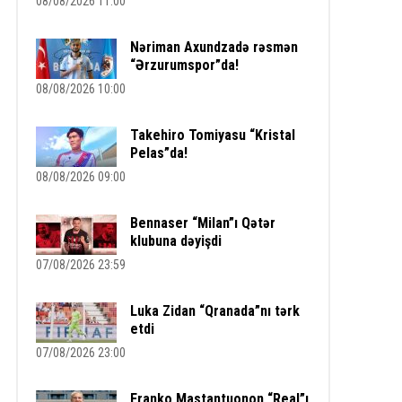
08/08/2026 11:00
Nəriman Axundzadə rəsmən
“Ərzurumspor”da!
08/08/2026 10:00
Takehiro Tomiyasu “Kristal
Pelas”da!
08/08/2026 09:00
Bennaser “Milan”ı Qətər
klubuna dəyişdi
07/08/2026 23:59
Luka Zidan “Qranada”nı tərk
etdi
07/08/2026 23:00
Franko Mastantuonon “Real”ı