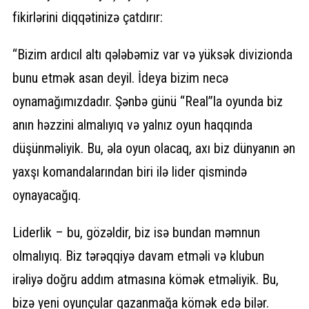
fikirlərini diqqətinizə çatdırır:
“Bizim ardıcıl altı qələbəmiz var və yüksək divizionda
bunu etmək asan deyil. İdeya bizim necə
oynamağımızdadır. Şənbə günü “Real”la oyunda biz
anın həzzini almalıyıq və yalnız oyun haqqında
düşünməliyik. Bu, əla oyun olacaq, axı biz dünyanın ən
yaxşı komandalarından biri ilə lider qismində
oynayacağıq.
Liderlik – bu, gözəldir, biz isə bundan məmnun
olmalıyıq. Biz tərəqqiyə davam etməli və klubun
irəliyə doğru addım atmasına kömək etməliyik. Bu,
bizə yeni oyunçular qazanmağa kömək edə bilər.