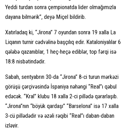
Yeddi turdan sonra çempionatda lider olmağımızla
dayana bilmərik”, deyə Miçel bildirib.
Xatırladaq ki, “Jirona” 7 oyundan sonra 19 xalla La
Liqanın turnir cədvəlinə başçılıq edir. Kataloniyalılar 6
qələbə qazanıblar, 1 heç-heçə ediblər, top fərqi isə
18:8 nisbətindədir.
Sabah, sentyabrın 30-da “Jirona” 8-ci turun mərkəzi
görüşü çərçivəsində İspaniya nəhəngi “Real”ı qəbul
edəcək. “Kral” klubu 18 xalla 2-ci pillədə qərarlaşıb.
“Jirona”nın “böyük qardaşı” “Barselona” isə 17 xalla
3-cü pillədədir və əzəli rəqibi “Real”ı daban-daban
izləyir.