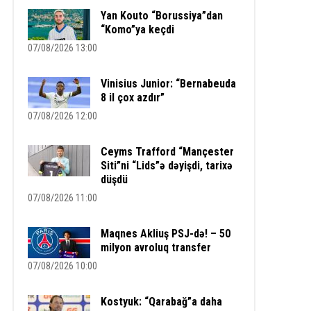
Yan Kouto “Borussiya”dan
“Komo”ya keçdi
07/08/2026 13:00
Vinisius Junior: “Bernabeuda
8 il çox azdır”
07/08/2026 12:00
Ceyms Trafford “Mançester
Siti”ni “Lids”ə dəyişdi, tarixə
düşdü
07/08/2026 11:00
Maqnes Akliuş PSJ-də! – 50
milyon avroluq transfer
07/08/2026 10:00
Kostyuk: “Qarabağ”a daha