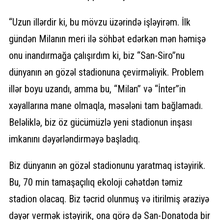
“Uzun illərdir ki, bu mövzu üzərində işləyirəm. İlk
gündən Milanın meri ilə söhbət edərkən mən həmişə
onu inandırmağa çalışırdım ki, biz “San-Siro”nu
dünyanın ən gözəl stadionuna çevirməliyik. Problem
illər boyu uzandı, amma bu, “Milan” və “İnter”in
xəyallarına mane olmaqla, məsələni tam bağlamadı.
Beləliklə, biz öz gücümüzlə yeni stadionun inşası
imkanını dəyərləndirməyə başladıq.
Biz dünyanın ən gözəl stadionunu yaratmaq istəyirik.
Bu, 70 min tamaşaçılıq ekoloji cəhətdən təmiz
stadion olacaq. Biz təcrid olunmuş və itirilmiş əraziyə
dəyər vermək istəyirik, ona görə də San-Donatoda bir