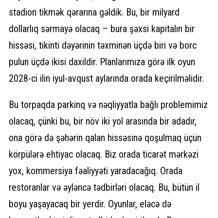
stadion tikmək qərarına gəldik. Bu, bir milyard
dollarlıq sərmayə olacaq – bura şəxsi kapitalın bir
hissəsi, tikinti dəyərinin təxminən üçdə biri və borc
pulun üçdə ikisi daxildir. Planlarımıza görə ilk oyun
2028-ci ilin iyul-avqust aylarında orada keçirilməlidir.
Bu torpaqda parkinq və nəqliyyatla bağlı problemimiz
olacaq, çünki bu, bir növ iki yol arasında bir adadır,
ona görə də şəhərin qalan hissəsinə qoşulmaq üçün
körpülərə ehtiyac olacaq. Biz orada ticarət mərkəzi
yox, kommersiya fəaliyyəti yaradacağıq. Orada
restoranlar və əyləncə tədbirləri olacaq. Bu, bütün il
boyu yaşayacaq bir yerdir. Oyunlar, eləcə də