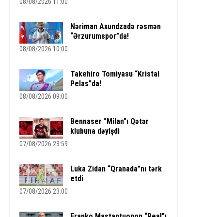
08/08/2026 11:00
Nəriman Axundzadə rəsmən
“Ərzurumspor”da!
08/08/2026 10:00
Takehiro Tomiyasu “Kristal
Pelas”da!
08/08/2026 09:00
Bennaser “Milan”ı Qətər
klubuna dəyişdi
07/08/2026 23:59
Luka Zidan “Qranada”nı tərk
etdi
07/08/2026 23:00
Franko Mastantuonon “Real”ı