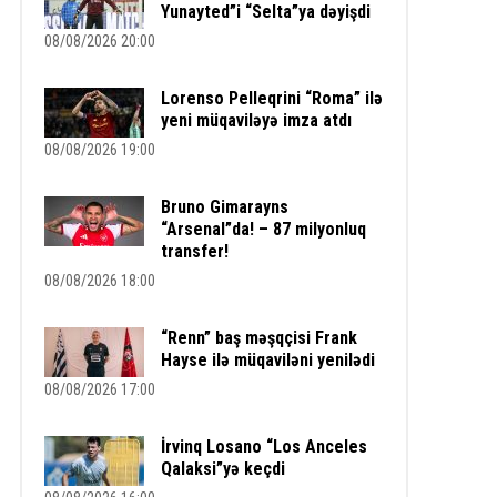
Yunayted”i “Selta”ya dəyişdi
08/08/2026 20:00
Lorenso Pelleqrini “Roma” ilə
yeni müqaviləyə imza atdı
08/08/2026 19:00
Bruno Gimarayns
“Arsenal”da! – 87 milyonluq
transfer!
08/08/2026 18:00
“Renn” baş məşqçisi Frank
Hayse ilə müqaviləni yenilədi
08/08/2026 17:00
İrvinq Losano “Los Anceles
Qalaksi”yə keçdi