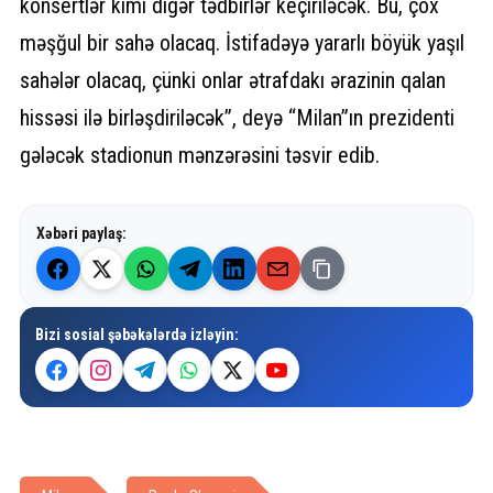
konsertlər kimi digər tədbirlər keçiriləcək. Bu, çox
məşğul bir sahə olacaq. İstifadəyə yararlı böyük yaşıl
sahələr olacaq, çünki onlar ətrafdakı ərazinin qalan
hissəsi ilə birləşdiriləcək”, deyə “Milan”ın prezidenti
gələcək stadionun mənzərəsini təsvir edib.
Xəbəri paylaş:
Bizi sosial şəbəkələrdə izləyin: