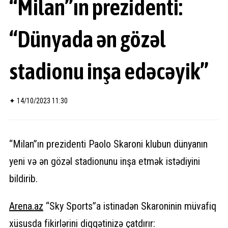
“Milan”ın prezidenti:
“Dünyada ən gözəl
stadionu inşa edəcəyik”
✦
14/10/2023 11:30
“Milan”ın prezidenti Paolo Skaroni klubun dünyanın
yeni və ən gözəl stadionunu inşa etmək istədiyini
bildirib.
Arena.
az
“Sky Sports”a istinadən Skaroninin müvafiq
xüsusda fikirlərini diqqətinizə çatdırır: