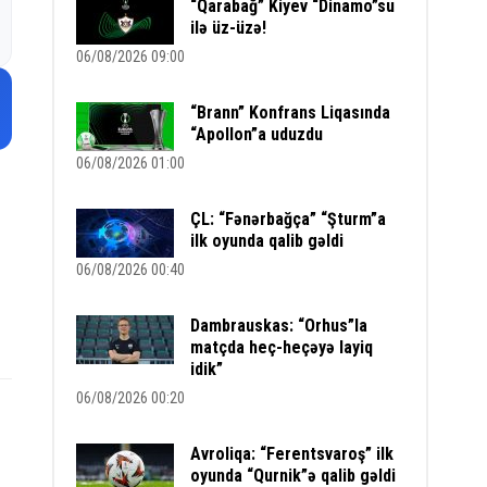
“Qarabağ” Kiyev “Dinamo”su
ilə üz-üzə!
06/08/2026 09:00
“Brann” Konfrans Liqasında
“Apollon”a uduzdu
06/08/2026 01:00
ÇL: “Fənərbağça” “Şturm”a
ilk oyunda qalib gəldi
06/08/2026 00:40
Dambrauskas: “Orhus”la
matçda heç-heçəyə layiq
idik”
06/08/2026 00:20
Avroliqa: “Ferentsvaroş” ilk
oyunda “Qurnik”ə qalib gəldi