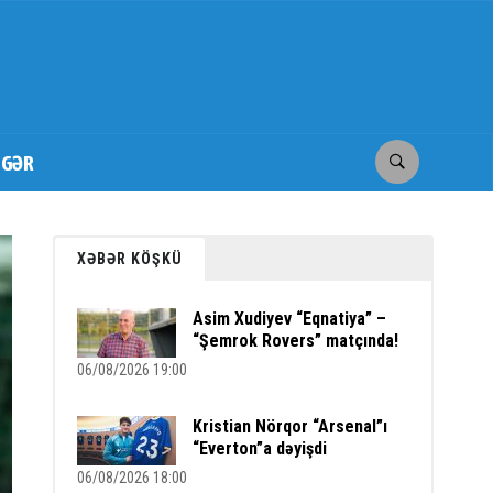
İGƏR
XƏBƏR KÖŞKÜ
Asim Xudiyev “Eqnatiya” –
“Şemrok Rovers” matçında!
06/08/2026 19:00
Kristian Nörqor “Arsenal”ı
“Everton”a dəyişdi
06/08/2026 18:00