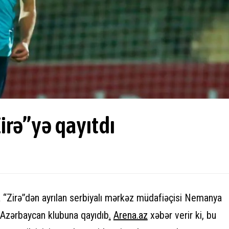
rə”yə qayıtdı
da “Zirə”dən ayrılan serbiyalı mərkəz müdafiəçisi Nemanya
 Azərbaycan klubuna qayıdıb
.
Arena.az
xəbər verir ki, bu