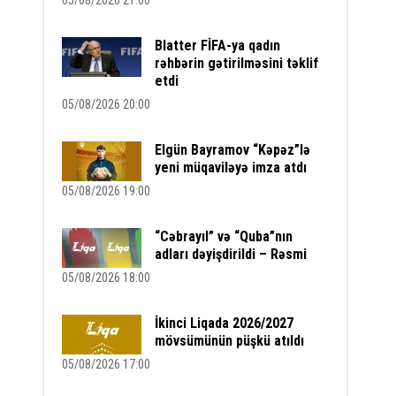
05/08/2026 21:00
Blatter FİFA-ya qadın
rəhbərin gətirilməsini təklif
etdi
05/08/2026 20:00
Elgün Bayramov “Kəpəz”lə
yeni müqaviləyə imza atdı
05/08/2026 19:00
“Cəbrayıl” və “Quba”nın
adları dəyişdirildi – Rəsmi
05/08/2026 18:00
İkinci Liqada 2026/2027
mövsümünün püşkü atıldı
05/08/2026 17:00