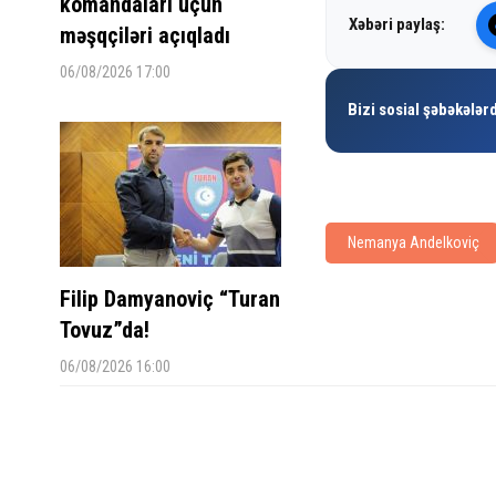
komandaları üçün
Xəbəri paylaş:
məşqçiləri açıqladı
06/08/2026 17:00
Bizi sosial şəbəkələrd
Nemanya Andelkoviç
Filip Damyanoviç “Turan
Tovuz”da!
06/08/2026 16:00