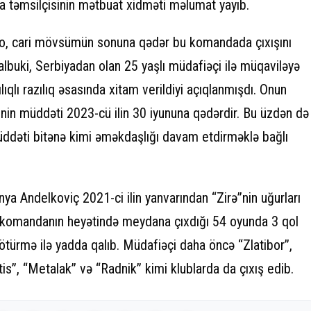
 təmsilçisinin mətbuat xidməti məlumat yayıb.
ki, o, cari mövsümün sonuna qədər bu komandada çıxışını
lbuki, Serbiyadan olan 25 yaşlı müdafiəçi ilə müqaviləyə
lıqlı razılıq əsasında xitam verildiyi açıqlanmışdı. Onun
sinin müddəti 2023-cü ilin 30 iyununa qədərdir. Bu üzdən də
üddəti bitənə kimi əməkdaşlığı davam etdirməklə bağlı
ya Andelkoviç 2021-ci ilin yanvarından “Zirə”nin uğurları
bu komandanın heyətində meydana çıxdığı 54 oyunda 3 qol
ötürmə ilə yadda qalıb. Müdafiəçi daha öncə “Zlatibor”,
is”, “Metalak” və “Radnik” kimi klublarda da çıxış edib.