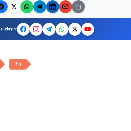
ə izləyin:
Zirə