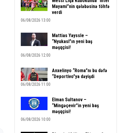
Messi Liqa Kubokunda “İnter
Mayami”nin qələbəsinə töhfə
verdi
06/08/2026 13:00
Mattias Yayssle –
“Nyukasl”ın yeni baş
məşqçisi!
06/08/2026 12:00
Anxelinyo “Roma”nı bu dəfə
“Deportivo”ya dəyişdi
06/08/2026 11:00
Elman Sultanov –
“Mingəçevir”in yeni baş
məşqçisi!
06/08/2026 10:00