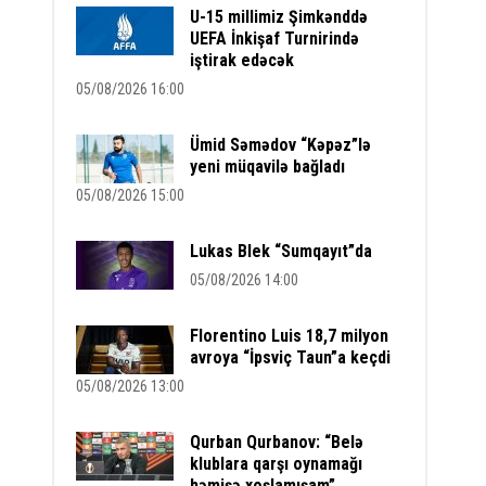
U-15 millimiz Şimkənddə
UEFA İnkişaf Turnirində
iştirak edəcək
05/08/2026 16:00
Ümid Səmədov “Kəpəz”lə
yeni müqavilə bağladı
05/08/2026 15:00
Lukas Blek “Sumqayıt”da
05/08/2026 14:00
Florentino Luis 18,7 milyon
avroya “İpsviç Taun”a keçdi
05/08/2026 13:00
Qurban Qurbanov: “Belə
klublara qarşı oynamağı
həmişə xoşlamışam”