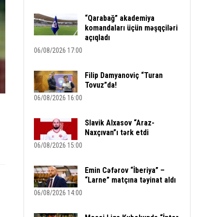
“Qarabağ” akademiya
komandaları üçün məşqçiləri
açıqladı
06/08/2026 17:00
Filip Damyanoviç “Turan
Tovuz”da!
06/08/2026 16:00
Slavik Alxasov “Araz-
Naxçıvan”ı tərk etdi
06/08/2026 15:00
Emin Cəfərov “İberiya” –
“Larne” matçına təyinat aldı
06/08/2026 14:00