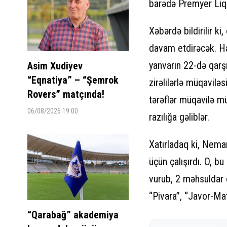
barədə Premyer Liqa
Xəbərdə bildirilir 
davam etdirəcək. Ha
yanvarın 22-də qarşı
Asim Xudiyev
“Eqnatiya” – “Şemrok
zirəlilərlə müqavilə
Rovers” matçında!
tərəflər müqavilə m
06/08/2026 19:00
razılığa gəliblər.
Xatırladaq ki, Neman
üçün çalışırdı. O, 
vurub, 2 məhsuldar 
“Pivara”, “Javor-Mat
“Qarabağ” akademiya