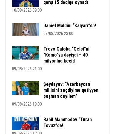
qarşı 15 dəqiqə oynadı
10/08/2026 09:00
Daniel Maldini “Kalyari”də!
09/08/2026 23:00
Trevo Çaloba “Çelsi”ni
“Komo”ya dəyişdi – 40
milyonluq keçid
09/08/2026 21:00
Şeydayev: “Azərbaycan
millisini seçdiyimə qətiyyən
peşman deyiləm”
09/08/2026 19:00
Rahil Məmmədov “Turan
Tovuz”da!
09/08/2026 17:00