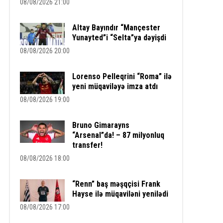
08/08/2026 21:00
Altay Bayındır “Mançester
Yunayted”i “Selta”ya dəyişdi
08/08/2026 20:00
Lorenso Pelleqrini “Roma” ilə
yeni müqaviləyə imza atdı
08/08/2026 19:00
Bruno Gimarayns
“Arsenal”da! – 87 milyonluq
transfer!
08/08/2026 18:00
“Renn” baş məşqçisi Frank
Hayse ilə müqaviləni yenilədi
08/08/2026 17:00