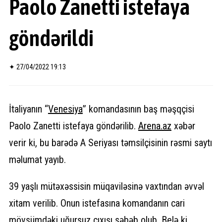
Paolo Zanetti istefaya
göndərildi
✦
27/04/2022 19:13
İtaliyanın “
Venesiya
” komandasının baş məşqçisi
Paolo Zanetti istefaya göndərilib.
Arena.az
xəbər
verir ki, bu barədə A Seriyası təmsilçisinin rəsmi saytı
məlumat yayıb.
39 yaşlı mütəxəssisin müqaviləsinə vaxtından əvvəl
xitam verilib. Onun istefasına komandanın cari
mövsümdəki uğursuz çıxışı səbəb olub. Belə ki,