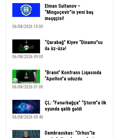
Elman Sultanov –
“Mingəçevir”in yeni baş
məşqçisi!
06/08/2026 10:00
“Qarabağ” Kiyev “Dinamo”su
ilə üz-üzə!
06/08/2026 09:00
“Brann” Konfrans Liqasında
“Apollon”a uduzdu
06/08/2026 01:00
ÇL: “Fənərbağça” “Şturm”a ilk
oyunda qalib gəldi
06/08/2026 00:40
Dambrauskas: “Orhus”la