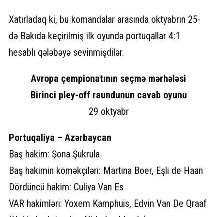
Xatırladaq ki, bu komandalar arasında oktyabrın 25-
də Bakıda keçirilmiş ilk oyunda portuqallar 4:1
hesablı qələbəyə sevinmişdilər.
Avropa çempionatının seçmə mərhələsi
Birinci pley-off raundunun cavab oyunu
29 oktyabr
Portuqaliya – Azərbaycan
Baş hakim: Şona Şukrula
Baş hakimin köməkçiləri: Martina Boer, Eşli de Haan
Dördüncü hakim: Culiya Van Es
VAR hakimləri: Yoxem Kamphuis, Edvin Van De Qraaf