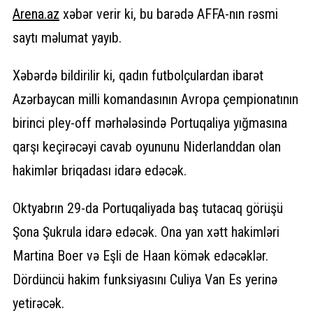
Arena.
az
xəbər verir ki, bu barədə AFFA-nın rəsmi
saytı məlumat yayıb.
Xəbərdə bildirilir ki, qadın futbolçulardan ibarət
Azərbaycan milli komandasının Avropa çempionatının
birinci pley-off mərhələsində Portuqaliya yığmasına
qarşı keçirəcəyi cavab oyununu Niderlanddan olan
hakimlər briqadası idarə edəcək.
Oktyabrın 29-da Portuqaliyada baş tutacaq görüşü
Şona Şukrula idarə edəcək. Ona yan xətt hakimləri
Martina Boer və Eşli de Haan kömək edəcəklər.
Dördüncü hakim funksiyasını Culiya Van Es yerinə
yetirəcək.