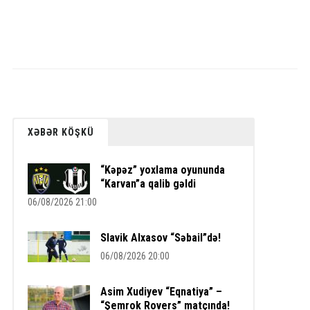
XƏBƏR KÖŞKÜ
“Kəpəz” yoxlama oyununda
“Karvan”a qalib gəldi
06/08/2026 21:00
Slavik Alxasov “Səbail”də!
06/08/2026 20:00
Asim Xudiyev “Eqnatiya” –
“Şemrok Rovers” matçında!