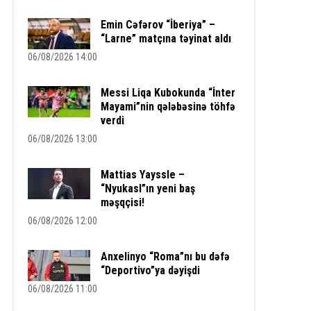
Emin Cəfərov “İberiya” –
“Larne” matçına təyinat aldı
06/08/2026 14:00
Messi Liqa Kubokunda “İnter
Mayami”nin qələbəsinə töhfə
verdi
06/08/2026 13:00
Mattias Yayssle –
“Nyukasl”ın yeni baş
məşqçisi!
06/08/2026 12:00
Anxelinyo “Roma”nı bu dəfə
“Deportivo”ya dəyişdi
06/08/2026 11:00