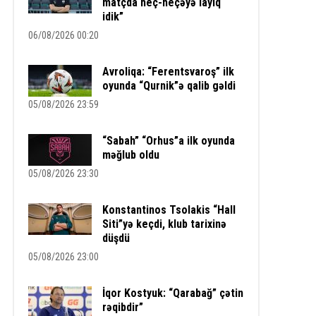
matçda heç-heçəyə layiq
idik”
06/08/2026 00:20
Avroliqa: “Ferentsvaroş” ilk
oyunda “Qurnik”ə qalib gəldi
05/08/2026 23:59
“Sabah” “Orhus”a ilk oyunda
məğlub oldu
05/08/2026 23:30
Konstantinos Tsolakis “Hall
Siti”yə keçdi, klub tarixinə
düşdü
05/08/2026 23:00
İqor Kostyuk: “Qarabağ” çətin
rəqibdir”