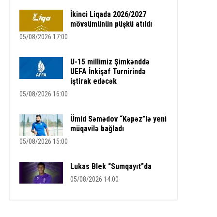
İkinci Liqada 2026/2027
mövsümünün püşkü atıldı
05/08/2026 17:00
U-15 millimiz Şimkənddə
UEFA İnkişaf Turnirində
iştirak edəcək
05/08/2026 16:00
Ümid Səmədov “Kəpəz”lə yeni
müqavilə bağladı
05/08/2026 15:00
Lukas Blek “Sumqayıt”da
05/08/2026 14:00