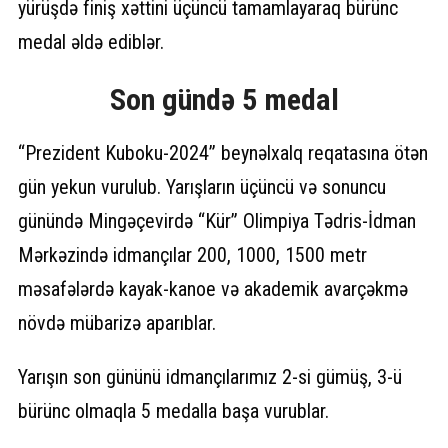
yürüşdə finiş xəttini üçüncü tamamlayaraq bürünc
medal əldə ediblər.
Son gündə 5 medal
“Prezident Kuboku-2024” beynəlxalq reqatasına ötən
gün yekun vurulub. Yarışların üçüncü və sonuncu
günündə Mingəçevirdə “Kür” Olimpiya Tədris-İdman
Mərkəzində idmançılar 200, 1000, 1500 metr
məsafələrdə kayak-kanoe və akademik avarçəkmə
növdə mübarizə aparıblar.
Yarışın son gününü idmançılarımız 2-si gümüş, 3-ü
bürünc olmaqla 5 medalla başa vurublar.