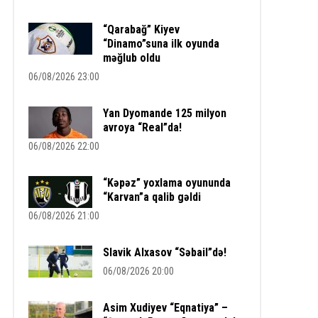
“Qarabağ” Kiyev
“Dinamo”suna ilk oyunda
məğlub oldu
06/08/2026 23:00
Yan Dyomande 125 milyon
avroya “Real”da!
06/08/2026 22:00
“Kəpəz” yoxlama oyununda
“Karvan”a qalib gəldi
06/08/2026 21:00
Slavik Alxasov “Səbail”də!
06/08/2026 20:00
Asim Xudiyev “Eqnatiya” –