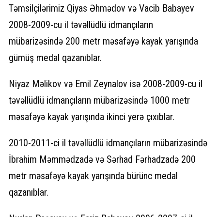
Təmsilçilərimiz Qiyas Əhmədov və Vacib Babayev
2008-2009-cu il təvəllüdlü idmançıların
mübarizəsində 200 metr məsafəyə kayak yarışında
gümüş medal qazanıblar.
Niyaz Məlikov və Emil Zeynalov isə 2008-2009-cu il
təvəllüdlü idmançıların mübarizəsində 1000 metr
məsafəyə kayak yarışında ikinci yerə çıxıblar.
2010-2011-ci il təvəllüdlü idmançıların mübarizəsində
İbrahim Məmmədzadə və Sərhad Fərhadzadə 200
metr məsafəyə kayak yarışında bürünc medal
qazanıblar.