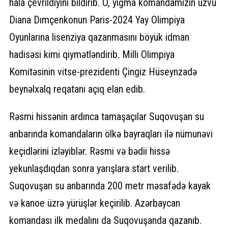
hala çevrildiyini bildirib. O, yığma komandamızın üzvü
Diana Dımçenkonun Paris-2024 Yay Olimpiya
Oyunlarına lisenziya qazanmasını böyük idman
hadisəsi kimi qiymətləndirib. Milli Olimpiya
Komitəsinin vitse-prezidenti Çingiz Hüseynzadə
beynəlxalq reqatanı açıq elan edib.
Rəsmi hissənin ardınca tamaşaçılar Suqovuşan su
anbarında komandaların ölkə bayraqları ilə nümunəvi
keçidlərini izləyiblər. Rəsmi və bədii hissə
yekunlaşdıqdan sonra yarışlara start verilib.
Suqovuşan su anbarında 200 metr məsafədə kayak
və kanoe üzrə yürüşlər keçirilib. Azərbaycan
komandası ilk medalını da Suqovuşanda qazanıb.