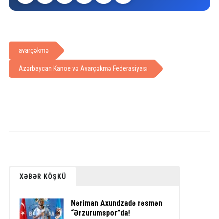
avarçəkmə
Azərbaycan Kanoe və Avarçəkmə Federasiyası
XƏBƏR KÖŞKÜ
Nəriman Axundzadə rəsmən
“Ərzurumspor”da!