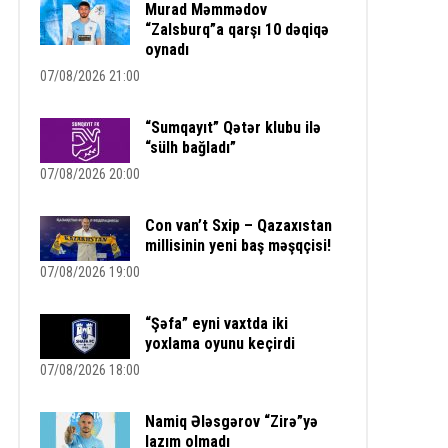
Murad Məmmədov
“Zalsburq”a qarşı 10 dəqiqə
oynadı
07/08/2026 21:00
“Sumqayıt” Qətər klubu ilə
“sülh bağladı”
07/08/2026 20:00
Con van’t Sxip – Qazaxıstan
millisinin yeni baş məşqçisi!
07/08/2026 19:00
“Şəfa” eyni vaxtda iki
yoxlama oyunu keçirdi
07/08/2026 18:00
Namiq Ələsgərov “Zirə”yə
lazım olmadı