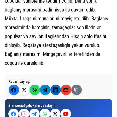
kuboklar sahiblərinə təqdim edilib. Daha sonra
bağlanış mərasimi bədii hissə ilə davam edib.
Müxtəlif rəqs nümunələri nümayiş etdirilib. Bağlanış
mərasimində həmçinin, tamaşaçılar son illərin ən
populyar və sevilən ifaçılarından Hissin solo ifasını
dinləyib. Reqataya atəşfəşanlıqla yekun vurulub.
Bağlanış mərasimi Mingəçevirlilər tərəfindən də
coşqu ilə qarşılanıb.
Xəbəri paylaş:
Bizi sosial şəbəkələrdə izləyin: