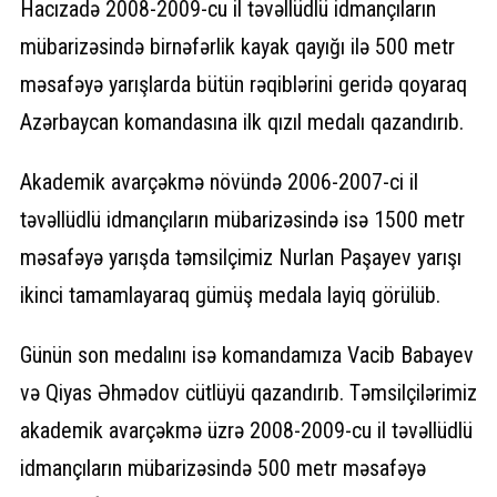
Hacızadə 2008-2009-cu il təvəllüdlü idmançıların
mübarizəsində birnəfərlik kayak qayığı ilə 500 metr
məsafəyə yarışlarda bütün rəqiblərini geridə qoyaraq
Azərbaycan komandasına ilk qızıl medalı qazandırıb.
Akademik avarçəkmə növündə 2006-2007-ci il
təvəllüdlü idmançıların mübarizəsində isə 1500 metr
məsafəyə yarışda təmsilçimiz Nurlan Paşayev yarışı
ikinci tamamlayaraq gümüş medala layiq görülüb.
Günün son medalını isə komandamıza Vacib Babayev
və Qiyas Əhmədov cütlüyü qazandırıb. Təmsilçilərimiz
akademik avarçəkmə üzrə 2008-2009-cu il təvəllüdlü
idmançıların mübarizəsində 500 metr məsafəyə