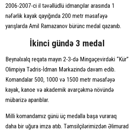
2006-2007-ci il təvəllüdlü idmançılar arasında 1
nəfərlik kayak qayığında 200 metr məsafəyə
yarışlarda Amil Ramazanov bürünc medal qazanıb.
İkinci gündə 3 medal
Beynəlxalq reqata mayın 2-3-də Mingəçevirdəki “Kür”
Olimpiya Tədris-İdman Mərkəzində davam edib.
Komandalar 500, 1000 və 1500 metr məsafəyə
kayak, kanoe və akademik avarçəkmə növündə
mübarizə aparıblar.
Milli komandamız günü üç medalla başa vuraraq
daha bir uğura imza atıb. Təmsilçilərimizdən Əlimurad