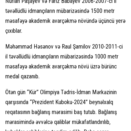
Nurlan Paşayev və Fariz Babayev 2006-2007-ci il
təvəllüdlü idmançıların mübarizəsində 1500 metr
məsafəyə akademik avarçəkmə növündə üçüncü yerə
çıxıblar.
Məhəmməd Həsənov və Raul Şamilov 2010-2011-ci
il təvəllüdlü idmançıların mübarizəsində 1000 metr
məsafəyə akademik avarçəkmə növü üzrə bürünc
medal qazanıb.
Ötən gün “Kür” Olimpiya Tədris-İdman Mərkəzinin
qarşısında “Prezident Kuboku-2024” beynəlxalq
reqatasının bağlanış mərasimi baş tutub. Bağlanış
mərasimində əvvəlcə qaliblər mükafatlandırılıb,