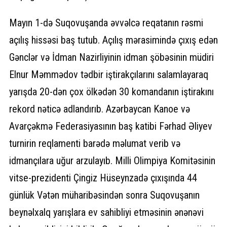
Mayın 1-də Suqovuşanda əvvəlcə reqatanın rəsmi
açılış hissəsi baş tutub. Açılış mərasimində çıxış edən
Gənclər və İdman Nazirliyinin idman şöbəsinin müdiri
Elnur Məmmədov tədbir iştirakçılarını salamlayaraq
yarışda 20-dən çox ölkədən 30 komandanın iştirakını
rekord nəticə adlandırıb. Azərbaycan Kanoe və
Avarçəkmə Federasiyasının baş katibi Fərhad Əliyev
turnirin reqlamenti barədə məlumat verib və
idmançılara uğur arzulayıb. Milli Olimpiya Komitəsinin
vitse-prezidenti Çingiz Hüseynzadə çıxışında 44
günlük Vətən müharibəsindən sonra Suqovuşanın
beynəlxalq yarışlara ev sahibliyi etməsinin ənənəvi