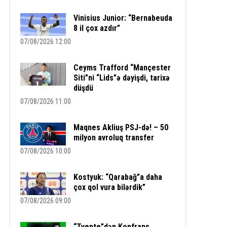
Vinisius Junior: “Bernabeuda
8 il çox azdır”
07/08/2026 12:00
Ceyms Trafford “Mançester
Siti”ni “Lids”ə dəyişdi, tarixə
düşdü
07/08/2026 11:00
Maqnes Akliuş PSJ-də! – 50
milyon avroluq transfer
07/08/2026 10:00
Kostyuk: “Qarabağ”a daha
çox qol vura bilərdik”
07/08/2026 09:00
“Tvente”dən Konfrans