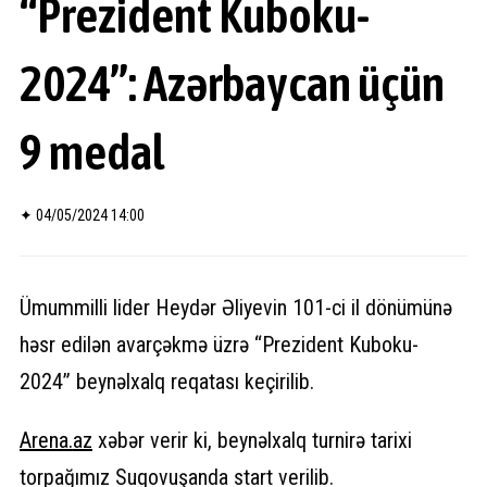
“Prezident Kuboku-
2024”: Azərbaycan üçün
9 medal
✦
04/05/2024 14:00
Ümummilli lider Heydər Əliyevin 101-ci il dönümünə
həsr edilən avarçəkmə üzrə “Prezident Kuboku-
2024” beynəlxalq reqatası keçirilib.
Arena.
az
xəbər verir ki, beynəlxalq turnirə tarixi
torpağımız Suqovuşanda start verilib.