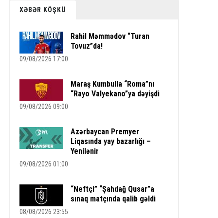
XƏBƏR KÖŞKÜ
Rahil Məmmədov “Turan
Tovuz”da!
09/08/2026 17:00
Maraş Kumbulla “Roma”nı
“Rayo Valyekano”ya dəyişdi
09/08/2026 09:00
Azərbaycan Premyer
Liqasında yay bazarlığı –
Yenilənir
09/08/2026 01:00
“Neftçi” “Şahdağ Qusar”a
sınaq matçında qalib gəldi
08/08/2026 23:55