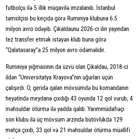
futbolçu ilə 5 illik müqavilə imzalanıb. İstanbul
təmsilçisi bu keçidə görə Rumıniya klubuna 6.5
milyon avro ödəyib. Çikaldaunu 2026-cı ilin yayından
tez transfer etmək istəyən klub buna görə
“Qalatasaray”a 25 milyon avro ödəməlidir.
Rumıniya yığmasının da üzvü olan Çikaldau, 2018-ci
ildən “Universitatya Krayova”nın uğurları üçün
çalışırdı. O, geridə qalan mövsümdə bu komandanın
heyətində meydana çıxdığı 43 oyunda 12 qol vurub, 4
məhsuldar ötürmə ilə yadda qalıb. Yarımmüdafiəçi
son klubu ilə üç mövsüm ərzində bütövlükdə 129
matça çıxıb, 33 qol və 21 məhsuldar ötürmə müəllifi