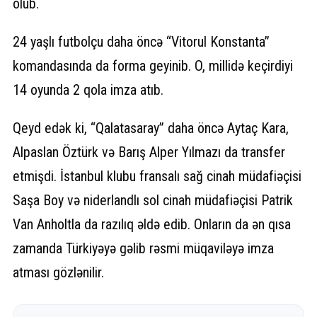
olub.
24 yaşlı futbolçu daha öncə “Vitorul Konstanta”
komandasında da forma geyinib. O, millidə keçirdiyi
14 oyunda 2 qola imza atıb.
Qeyd edək ki, “Qalatasaray” daha öncə Aytaç Kara,
Alpaslan Öztürk və Barış Alper Yılmazı da transfer
etmişdi. İstanbul klubu fransalı sağ cinah müdafiəçisi
Saşa Boy və niderlandlı sol cinah müdafiəçisi Patrik
Van Anholtla da razılıq əldə edib. Onların da ən qısa
zamanda Türkiyəyə gəlib rəsmi müqaviləyə imza
atması gözlənilir.