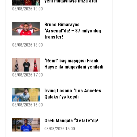
yeni müqaviləyə imza atdı
08/08/2026 19:00
Bruno Gimarayns
“Arsenal”da! – 87 milyonluq
transfer!
08/08/2026 18:00
“Renn” baş məşqçisi Frank
Hayse ilə müqaviləni yenilədi
08/08/2026 17:00
İrvinq Losano “Los Anceles
Qalaksi”yə keçdi
08/08/2026 16:00
Oreli Manqala “Xetafe”də!
08/08/2026 15:00