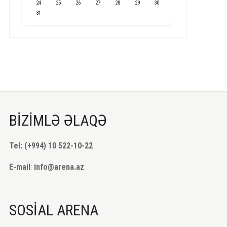
24
25
26
27
28
29
30
31
BİZİMLƏ ƏLAQƏ
Tel: (+994) 10 522-10-22
E-mail
:
info@arena.az
SOSİAL ARENA