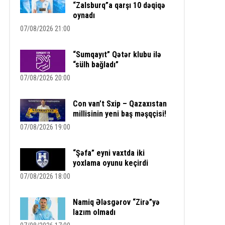
“Zalsburq”a qarşı 10 dəqiqə
oynadı
07/08/2026 21:00
“Sumqayıt” Qətər klubu ilə
“sülh bağladı”
07/08/2026 20:00
Con van’t Sxip – Qazaxıstan
millisinin yeni baş məşqçisi!
07/08/2026 19:00
“Şəfa” eyni vaxtda iki
yoxlama oyunu keçirdi
07/08/2026 18:00
Namiq Ələsgərov “Zirə”yə
lazım olmadı