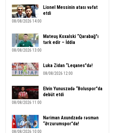
Lionel Messinin atası vəfat
etdi
08/08/2026 14:00
Mateuş Koxalski “Qarabağ”ı
tərk edir – İddia
08/08/2026 13:00
Luka Zidan “Leqanes”də!
08/08/2026 12:00
Elvin Yunuszadə “Boluspor”da
debüt etdi
08/08/2026 11:00
Nəriman Axundzadə rəsmən
“Ərzurumspor”da!
08/08/2026 10:00