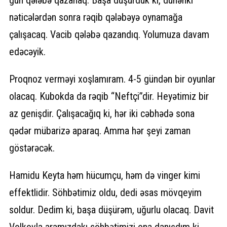
gün qələbə qazanaq. Başa düşürdük ki, dünənki
nəticələrdən sonra rəqib qələbəyə oynamağa
çalışacaq. Vacib qələbə qazandıq. Yolumuza davam
edəcəyik.
Proqnoz verməyi xoşlamıram. 4-5 gündən bir oyunlar
olacaq. Kubokda da rəqib “Neftçi”dir. Heyətimiz bir
az genişdir. Çalışacağıq ki, hər iki cəbhədə sona
qədər mübarizə aparaq. Amma hər şeyi zaman
göstərəcək.
Hamidu Keyta həm hücumçu, həm də vinger kimi
effektlidir. Söhbətimiz oldu, dedi əsas mövqeyim
soldur. Dedim ki, başa düşürəm, uğurlu olacaq. Davit