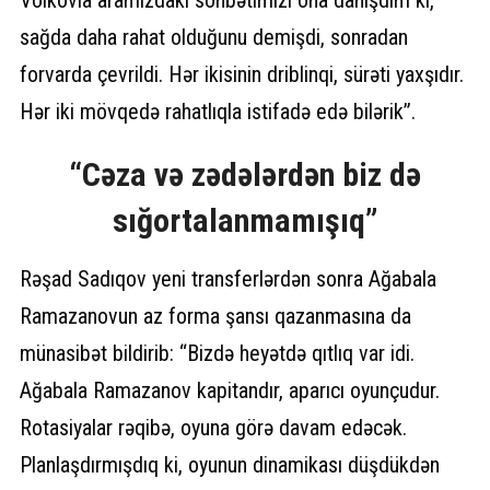
Volkovla aramızdakı söhbətimizi ona danışdım ki,
sağda daha rahat olduğunu demişdi, sonradan
forvarda çevrildi. Hər ikisinin driblinqi, sürəti yaxşıdır.
Hər iki mövqedə rahatlıqla istifadə edə bilərik”.
“Cəza və zədələrdən biz də
sığortalanmamışıq”
Rəşad Sadıqov yeni transferlərdən sonra Ağabala
Ramazanovun az forma şansı qazanmasına da
münasibət bildirib: “Bizdə heyətdə qıtlıq var idi.
Ağabala Ramazanov kapitandır, aparıcı oyunçudur.
Rotasiyalar rəqibə, oyuna görə davam edəcək.
Planlaşdırmışdıq ki, oyunun dinamikası düşdükdən