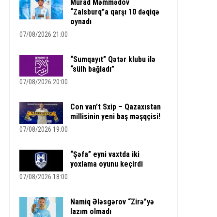
Murad Məmmədov
“Zalsburq”a qarşı 10 dəqiqə
oynadı
07/08/2026 21:00
“Sumqayıt” Qətər klubu ilə
“sülh bağladı”
07/08/2026 20:00
Con van’t Sxip – Qazaxıstan
millisinin yeni baş məşqçisi!
07/08/2026 19:00
“Şəfa” eyni vaxtda iki
yoxlama oyunu keçirdi
07/08/2026 18:00
Namiq Ələsgərov “Zirə”yə
lazım olmadı