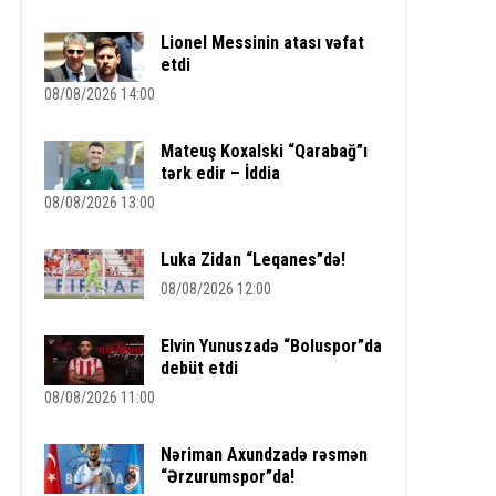
Lionel Messinin atası vəfat
etdi
08/08/2026 14:00
Mateuş Koxalski “Qarabağ”ı
tərk edir – İddia
08/08/2026 13:00
Luka Zidan “Leqanes”də!
08/08/2026 12:00
Elvin Yunuszadə “Boluspor”da
debüt etdi
08/08/2026 11:00
Nəriman Axundzadə rəsmən
“Ərzurumspor”da!