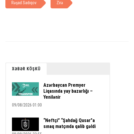
Rəşad Sadıqov
Zirə
XƏBƏR KÖŞKÜ
Azərbaycan Premyer
Liqasında yay bazarlığı –
Yenilənir
09/08/2026 01:00
“Neftçi” “Şahdağ Qusar”a
sınaq matçında qalib gəldi