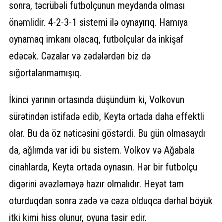
sonra, təcrübəli futbolçunun meydanda olması
önəmlidir. 4-2-3-1 sistemi ilə oynayırıq. Hamıya
oynamaq imkanı olacaq, futbolçular da inkişaf
edəcək. Cəzalar və zədələrdən biz də
sığortalanmamışıq.
İkinci yarının ortasında düşündüm ki, Volkovun
sürətindən istifadə edib, Keyta ortada daha effektli
olar. Bu da öz nəticəsini göstərdi. Bu gün olmasaydı
da, ağlımda var idi bu sistem. Volkov və Ağabala
cinahlarda, Keyta ortada oynasın. Hər bir futbolçu
digərini əvəzləməyə hazır olmalıdır. Heyət tam
oturduqdan sonra zədə və cəza olduqca dərhal böyük
itki kimi hiss olunur, oyuna təsir edir.