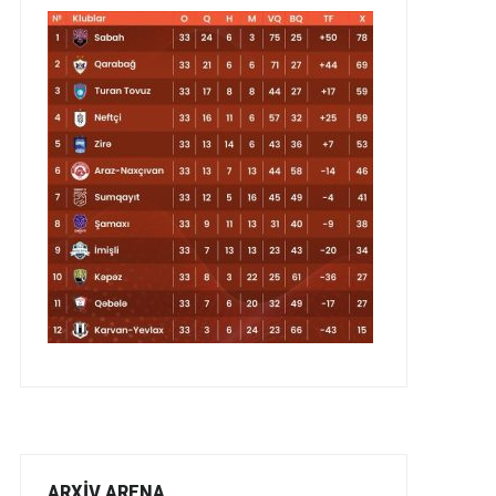
ARXİV ARENA