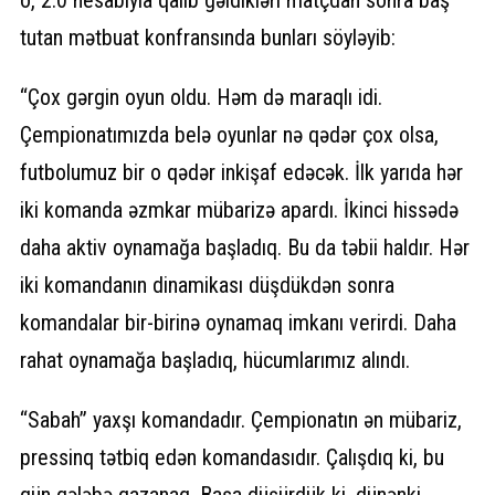
o, 2:0 hesabıyla qalib gəldikləri matçdan sonra baş
tutan mətbuat konfransında bunları söyləyib:
“Çox gərgin oyun oldu. Həm də maraqlı idi.
Çempionatımızda belə oyunlar nə qədər çox olsa,
futbolumuz bir o qədər inkişaf edəcək. İlk yarıda hər
iki komanda əzmkar mübarizə apardı. İkinci hissədə
daha aktiv oynamağa başladıq. Bu da təbii haldır. Hər
iki komandanın dinamikası düşdükdən sonra
komandalar bir-birinə oynamaq imkanı verirdi. Daha
rahat oynamağa başladıq, hücumlarımız alındı.
“Sabah” yaxşı komandadır. Çempionatın ən mübariz,
pressinq tətbiq edən komandasıdır. Çalışdıq ki, bu