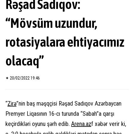
Rəşad Sadıqov:
“Mövsüm uzundur,
rotasiyalara ehtiyacımız
olacaq”
✦
20/02/2022 19:46
“
Zirə
”nin baş məşqçisi Rəşad Sadıqov Azərbaycan
Premyer Liqasının 16-cı turunda “Sabah”a qarşı
keçirdikləri oyunu şərh edib.
Arena.az
f xəbər verir ki,