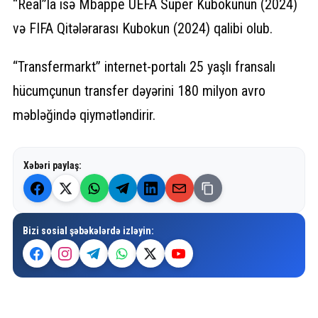
“Real”la isə Mbappe UEFA Super Kubokunun (2024)
və FIFA Qitələrarası Kubokun (2024) qalibi olub.
“Transfermarkt” internet-portalı 25 yaşlı fransalı
hücumçunun transfer dəyərini 180 milyon avro
məbləğində qiymətləndirir.
Xəbəri paylaş:
Bizi sosial şəbəkələrdə izləyin: