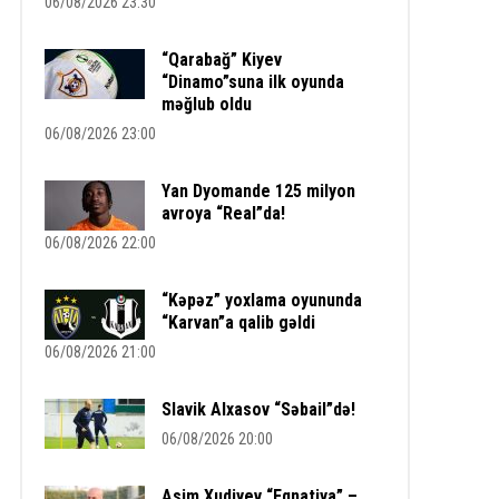
06/08/2026 23:30
“Qarabağ” Kiyev
“Dinamo”suna ilk oyunda
məğlub oldu
06/08/2026 23:00
Yan Dyomande 125 milyon
avroya “Real”da!
06/08/2026 22:00
“Kəpəz” yoxlama oyununda
“Karvan”a qalib gəldi
06/08/2026 21:00
Slavik Alxasov “Səbail”də!
06/08/2026 20:00
Asim Xudiyev “Eqnatiya” –