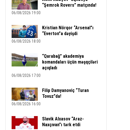
“Şemrok Rovers” matçında!
06/08/2026 19:00
Kristian Nörqor “Arsenal”ı
“Everton”a dəyişdi
06/08/2026 18:00
“Qarabağ” akademiya
komandaları üçün məşqçiləri
açıqladı
06/08/2026 17:00
Filip Damyanoviç “Turan
Tovuz”da!
06/08/2026 16:00
Slavik Alxasov “Araz-
Naxçıvan”ı tərk etdi