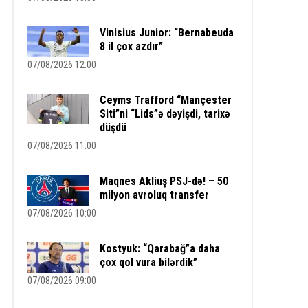
Vinisius Junior: “Bernabeuda
8 il çox azdır”
07/08/2026 12:00
Ceyms Trafford “Mançester
Siti”ni “Lids”ə dəyişdi, tarixə
düşdü
07/08/2026 11:00
Maqnes Akliuş PSJ-də! – 50
milyon avroluq transfer
07/08/2026 10:00
Kostyuk: “Qarabağ”a daha
çox qol vura bilərdik”
07/08/2026 09:00