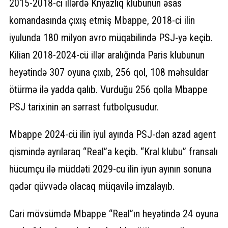
2015-2018-ci illərdə Knyazlıq klubunun əsas
komandasında çıxış etmiş Mbappe, 2018-ci ilin
iyulunda 180 milyon avro müqabilində PSJ-yə keçib.
Kilian 2018-2024-cü illər aralığında Paris klubunun
heyətində 307 oyuna çıxıb, 256 qol, 108 məhsuldar
ötürmə ilə yadda qalıb. Vurduğu 256 qolla Mbappe
PSJ tarixinin ən sərrast futbolçusudur.
Mbappe 2024-cü ilin iyul ayında PSJ-dən azad agent
qismində ayrılaraq “Real”a keçib. “Kral klubu” fransalı
hücumçu ilə müddəti 2029-cu ilin iyun ayının sonuna
qədər qüvvədə olacaq müqavilə imzalayıb.
Cari mövsümdə Mbappe “Real”ın heyətində 24 oyuna