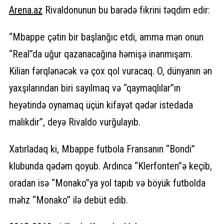
Arena.
az
Rivaldonunun bu barədə fikrini təqdim edir:
“Mbappe çətin bir başlanğıc etdi, amma mən onun
“Real”da uğur qazanacağına həmişə inanmışam.
Kilian fərqlənəcək və çox qol vuracaq. O, dünyanın ən
yaxşılarından biri sayılmaq və “qaymaqlılar”ın
heyətində oynamaq üçün kifayət qədər istedada
malikdir”, deyə Rivaldo vurğulayıb.
Xatırladaq ki, Mbappe futbola Fransanın “Bondi”
klubunda qədəm qoyub. Ardınca “Klerfonten”ə keçib,
oradan isə “Monako”ya yol tapıb və böyük futbolda
məhz “Monako” ilə debüt edib.