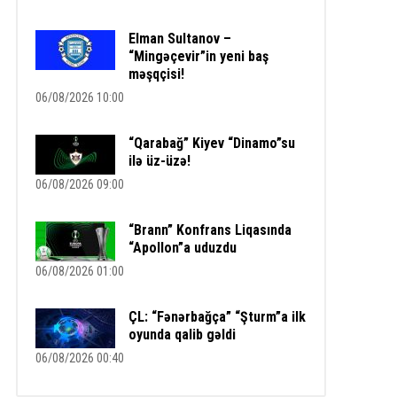
Elman Sultanov –
“Mingəçevir”in yeni baş
məşqçisi!
06/08/2026 10:00
“Qarabağ” Kiyev “Dinamo”su
ilə üz-üzə!
06/08/2026 09:00
“Brann” Konfrans Liqasında
“Apollon”a uduzdu
06/08/2026 01:00
ÇL: “Fənərbağça” “Şturm”a ilk
oyunda qalib gəldi
06/08/2026 00:40