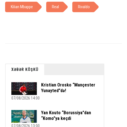
Kilian Mbappe
Real
Rivaldo
XƏBƏR KÖŞKÜ
Kristian Orosko “Mançester
Yunayted”də!
07/08/2026 14:00
Yan Kouto “Borussiya”dan
“Komo”ya keçdi
07/08/2026 13:00