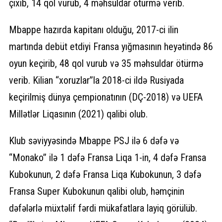
çıxıb, 14 qol vurub, 4 məhsuldar ötürmə verib.
Mbappe hazırda kapitanı olduğu, 2017-ci ilin
martında debüt etdiyi Fransa yığmasının heyətində 86
oyun keçirib, 48 qol vurub və 35 məhsuldar ötürmə
verib. Kilian “xoruzlar”la 2018-ci ildə Rusiyada
keçirilmiş dünya çempionatının (DÇ-2018) və UEFA
Millətlər Liqasının (2021) qalibi olub.
Klub səviyyəsində Mbappe PSJ ilə 6 dəfə və
“Monako” ilə 1 dəfə Fransa Liqa 1-in, 4 dəfə Fransa
Kubokunun, 2 dəfə Fransa Liqa Kubokunun, 3 dəfə
Fransa Super Kubokunun qalibi olub, həmçinin
dəfələrlə müxtəlif fərdi mükafatlara layiq görülüb.