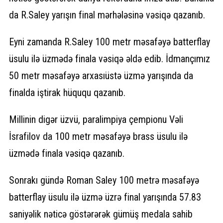
da R.Saley yarışın final mərhələsinə vəsiqə qazanıb.
Eyni zamanda R.Saley 100 metr məsafəyə batterflay
üsulu ilə üzmədə finala vəsiqə əldə edib. İdmançımız
50 metr məsafəyə arxasıüstə üzmə yarışında da
finalda iştirak hüququ qazanıb.
Millinin digər üzvü, paralimpiya çempionu Vəli
İsrafilov da 100 metr məsafəyə brass üsulu ilə
üzmədə finala vəsiqə qazanıb.
Sonrakı gündə Roman Saley 100 metrə məsafəyə
batterflay üsulu ilə üzmə üzrə final yarışında 57.83
saniyəlik nəticə göstərərək gümüş medala sahib