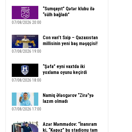
“Sumqayıt” Qətər klubu ilə
“sülh bağladı”
07/08/2026 20:00
Con van’t Sxip – Qazaxıstan
millisinin yeni baş məşqçisi!
07/08/2026 19:00
“Şəfa” eyni vaxtda iki
yoxlama oyunu keçirdi
07/08/2026 18:00
Namiq Ələsgərov “Zirə”yə
lazım olmadı
07/08/2026 17:00
Azər Məmmədov: “İnanıram
ki, “Kəpəz” bu stadionu tam