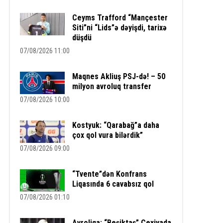
Ceyms Trafford “Mançester
Siti”ni “Lids”ə dəyişdi, tarixə
düşdü
07/08/2026 11:00
Maqnes Akliuş PSJ-də! – 50
milyon avroluq transfer
07/08/2026 10:00
Kostyuk: “Qarabağ”a daha
çox qol vura bilərdik”
07/08/2026 09:00
“Tvente”dən Konfrans
Liqasında 6 cavabsız qol
07/08/2026 01:10
Avroliqa: “Beşiktaş” Çexiyada