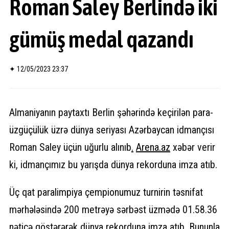
Roman Saley Berlində iki
gümüş medal qazandı
✦
12/05/2023 23:37
Almaniyanın paytaxtı Berlin şəhərində keçirilən para-
üzgüçülük üzrə dünya seriyası Azərbaycan idmançısı
Roman Saley üçün uğurlu alınıb
.
Arena.az
xəbər verir
ki, idmançımız bu yarışda dünya rekorduna imza atıb.
Üç qat paralimpiya çempionumuz turnirin təsnifat
mərhələsində 200 metrəyə sərbəst üzmədə 01.58.36
nəticə göstərərək dünya rekorduna imza atıb. Bununla