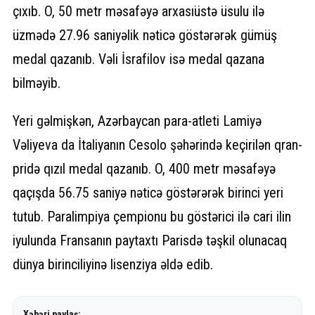
çıxıb. O, 50 metr məsafəyə arxasıüstə üsulu ilə
üzmədə 27.96 saniyəlik nəticə göstərərək gümüş
medal qazanıb. Vəli İsrafilov isə medal qazana
bilməyib.
Yeri gəlmişkən, Azərbaycan para-atleti Lamiyə
Vəliyeva da İtaliyanın Cesolo şəhərində keçirilən qran-
pridə qızıl medal qazanıb. O, 400 metr məsafəyə
qaçışda 56.75 saniyə nəticə göstərərək birinci yeri
tutub. Paralimpiya çempionu bu göstərici ilə cari ilin
iyulunda Fransanın paytaxtı Parisdə təşkil olunacaq
dünya birinciliyinə lisenziya əldə edib.
Xəbəri paylaş: