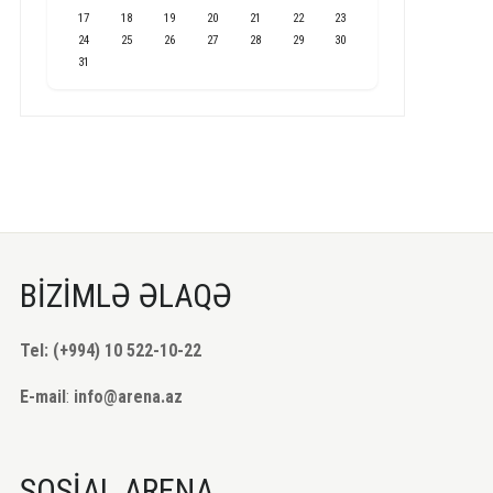
17
18
19
20
21
22
23
24
25
26
27
28
29
30
31
BİZİMLƏ ƏLAQƏ
Tel: (+994) 10 522-10-22
E-mail
:
info@arena.az
SOSİAL ARENA