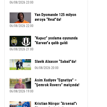
06/08/2026 23:00
Yan Dyomande 125 milyon
avroya “Real”da!
06/08/2026 22:00
“Kəpəz” yoxlama oyununda
“Karvan”a qalib gəldi
06/08/2026 21:00
Slavik Alxasov “Səbail”də!
06/08/2026 20:00
Asim Xudiyev “Eqnatiya” –
“Şemrok Rovers” matçında!
06/08/2026 19:00
Kristian Nörqor “Arsenal”ı