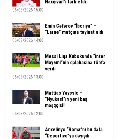
Naxçıvan”ı tərk etdi
06/08/2026 15:00
Emin Cəfərov “İberiya” –
“Larne” matçına təyinat aldı
06/08/2026 14:00
Messi Liqa Kubokunda “İnter
Mayami”nin qələbəsinə töhfə
verdi
06/08/2026 13:00
Mattias Yayssle –
“Nyukasl”ın yeni baş
məşqçisi!
06/08/2026 12:00
Anxelinyo “Roma”nı bu dəfə
“Deportivo”ya dəyişdi