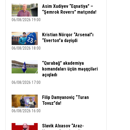
Asim Xudiyev “Eqnatiya” –
“Şemrok Rovers” matçında!
06/08/2026 19:00
Kristian Nörqor “Arsenal”ı
“Everton”a dəyişdi
06/08/2026 18:00
“Qarabağ” akademiya
komandaları üçün məşqçiləri
açıqladı
06/08/2026 17:00
Filip Damyanoviç “Turan
Tovuz”da!
06/08/2026 16:00
Slavik Alxasov “Araz-