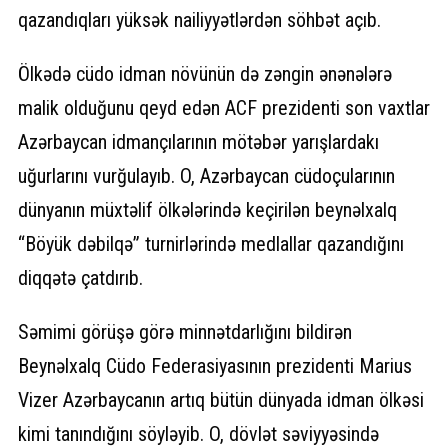
qazandıqları yüksək nailiyyətlərdən söhbət açıb.
Ölkədə cüdo idman növünün də zəngin ənənələrə
malik olduğunu qeyd edən ACF prezidenti son vaxtlar
Azərbaycan idmançılarının mötəbər yarışlardakı
uğurlarını vurğulayıb. O, Azərbaycan cüdoçularının
dünyanın müxtəlif ölkələrində keçirilən beynəlxalq
“Böyük dəbilqə” turnirlərində medlallar qazandığını
diqqətə çatdırıb.
Səmimi görüşə görə minnətdarlığını bildirən
Beynəlxalq Cüdo Federasiyasının prezidenti Marius
Vizer Azərbaycanın artıq bütün dünyada idman ölkəsi
kimi tanındığını söyləyib. O, dövlət səviyyəsində