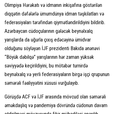
Olimpiya Hərəkatı və idmanın inkişafına göstərilən
diqqətin dəfələrlə ümumdünya idman təşkilatları və
federasiyaları tərəfindən qiymətləndirildiyini bildirib.
Azərbaycan cüdoçularının gələcək beynəlxalq
yarışlarda da uğurla çıxış edəcəyinə ümidvar
olduğunu söyləyən İJF prezidenti Bakıda ənənəvi
“Böyük dəbilqə” yarışlarının hər zaman yüksək
səviyyədə keçirildiyini, bu mötəbər turnirdə
beynəlxalq və yerli federasiyaların birgə işçi qrupunun
səmərəli fəaliyyətini xüsusi vurğulayıb.
Görüşdə ACF və İJF arasında mövcud olan səmərəli
əməkdaşlıq və pandemiya dövründə cüdonun davam