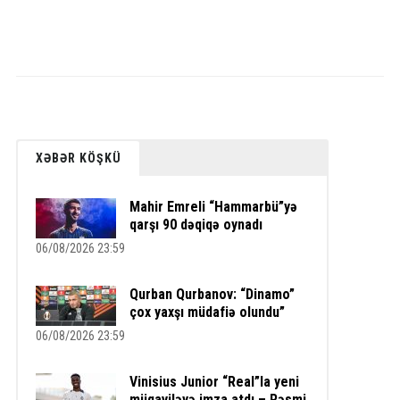
XƏBƏR KÖŞKÜ
Mahir Emreli “Hammarbü”yə
qarşı 90 dəqiqə oynadı
06/08/2026 23:59
Qurban Qurbanov: “Dinamo”
çox yaxşı müdafiə olundu”
06/08/2026 23:59
Vinisius Junior “Real”la yeni
müqaviləyə imza atdı – Rəsmi