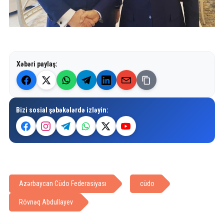
Xəbəri paylaş:
Bizi sosial şəbəkələrdə izləyin:
Azərbaycan Cüdo Federasiyası
cüdo
Rövnəq Abdullayev