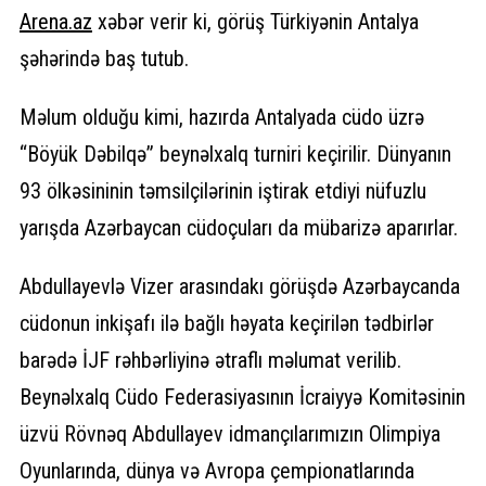
Arena.az
xəbər verir ki, görüş Türkiyənin Antalya
şəhərində baş tutub.
Məlum olduğu kimi, hazırda Antalyada cüdo üzrə
“Böyük Dəbilqə” beynəlxalq turniri keçirilir. Dünyanın
93 ölkəsininin təmsilçilərinin iştirak etdiyi nüfuzlu
yarışda Azərbaycan cüdoçuları da mübarizə aparırlar.
Abdullayevlə Vizer arasındakı görüşdə Azərbaycanda
cüdonun inkişafı ilə bağlı həyata keçirilən tədbirlər
barədə İJF rəhbərliyinə ətraflı məlumat verilib.
Beynəlxalq Cüdo Federasiyasının İcraiyyə Komitəsinin
üzvü Rövnəq Abdullayev idmançılarımızın Olimpiya
Oyunlarında, dünya və Avropa çempionatlarında