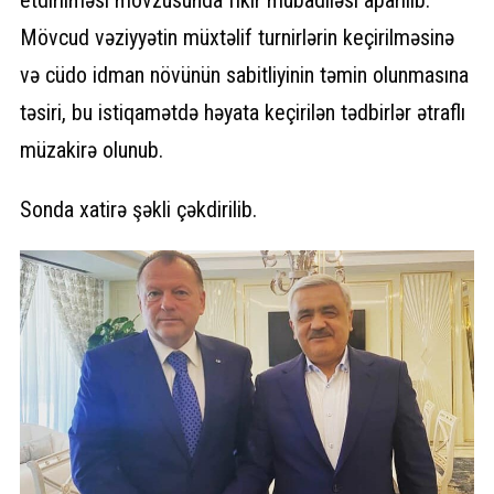
etdirilməsi mövzusunda fikir mübadiləsi aparılıb.
Mövcud vəziyyətin müxtəlif turnirlərin keçirilməsinə
və cüdo idman növünün sabitliyinin təmin olunmasına
təsiri, bu istiqamətdə həyata keçirilən tədbirlər ətraflı
müzakirə olunub.
Sonda xatirə şəkli çəkdirilib.