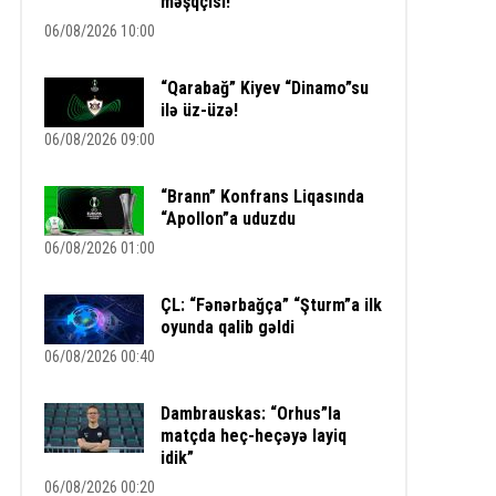
məşqçisi!
06/08/2026 10:00
“Qarabağ” Kiyev “Dinamo”su
ilə üz-üzə!
06/08/2026 09:00
“Brann” Konfrans Liqasında
“Apollon”a uduzdu
06/08/2026 01:00
ÇL: “Fənərbağça” “Şturm”a ilk
oyunda qalib gəldi
06/08/2026 00:40
Dambrauskas: “Orhus”la
matçda heç-heçəyə layiq
idik”
06/08/2026 00:20