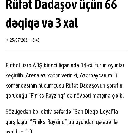
Rüfət Dadaşov üçün 66
dəqiqə və 3 xal
✦
25/07/2021 18:48
Futbol üzrə ABŞ birinci liqasında 14-cü turun oyunları
keçirilib.
Arena.az
xəbər verir ki, Azərbaycan milli
komandasının hücumçusu Rüfət Dadaşovun şərəfini
qoruduğu “Finiks Rayzinq” də növbəti matçına çıxıb.
Sözügedən kollektiv səfərdə “San Dieqo Loyal”la
qarşılaşıb. “Finiks Rayzinq” bu oyundan qələbə ilə
ayrılıb – 1:0.