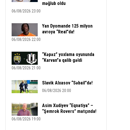
məğlub oldu
06/08/2026 23:00
Yan Dyomande 125 milyon
avroya “Real”da!
06/08/2026 22:00
“Kəpəz” yoxlama oyununda
“Karvan”a qalib gəldi
06/08/2026 21:00
Slavik Alxasov “Səbail”də!
06/08/2026 20:00
Asim Xudiyev “Eqnatiya” –
“Şemrok Rovers” matçında!
06/08/2026 19:00