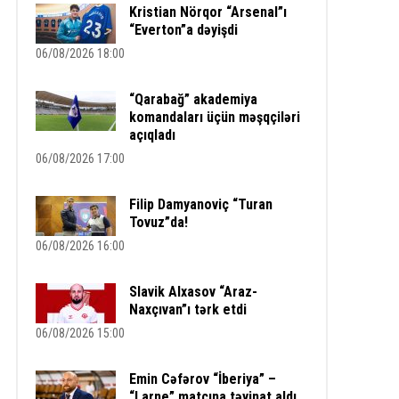
Kristian Nörqor “Arsenal”ı
“Everton”a dəyişdi
06/08/2026 18:00
“Qarabağ” akademiya
komandaları üçün məşqçiləri
açıqladı
06/08/2026 17:00
Filip Damyanoviç “Turan
Tovuz”da!
06/08/2026 16:00
Slavik Alxasov “Araz-
Naxçıvan”ı tərk etdi
06/08/2026 15:00
Emin Cəfərov “İberiya” –
“Larne” matçına təyinat aldı