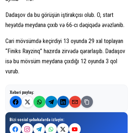
Dadaşov da bu görüşün iştirakçısı olub. O, start
heyətdə meydana çıxıb və 66-cı dəqiqədə əvəzlənib.
Cari mövsümdə keçirdiyi 13 oyunda 29 xal toplayan
“Finiks Rayzinq” hazırda zirvədə qərarlaşıb. Dadaşov
isə bu mövsüm meydana çıxdığı 12 oyunda 3 qol
vurub.
Xəbəri paylaş:
Bizi sosial şəbəkələrdə izləyin: