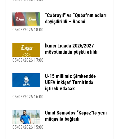
“Cəbrayıl” və “Quba”nın adları
dəyişdirildi – Rəsmi
05/08/2026 18:00
İkinci Liqada 2026/2027
mövsümünün püşkü atıldı
05/08/2026 17:00
U-15 millimiz Şimkənddə
UEFA İnkişaf Turnirində
iştirak edəcək
05/08/2026 16:00
Ümid Səmədov “Kəpəz”lə yeni
müqavilə bağladı
05/08/2026 15:00