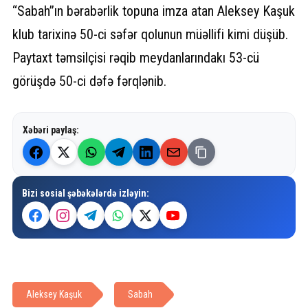
“Sabah”ın bərabərlik topuna imza atan Aleksey Kaşuk
klub tarixinə 50-ci səfər qolunun müəllifi kimi düşüb.
Paytaxt təmsilçisi rəqib meydanlarındakı 53-cü
görüşdə 50-ci dəfə fərqlənib.
Xəbəri paylaş:
Bizi sosial şəbəkələrdə izləyin:
Aleksey Kaşuk
Sabah