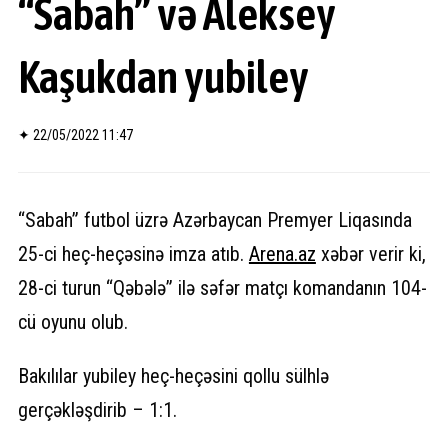
“Sabah” və Aleksey
Kaşukdan yubiley
✦
22/05/2022 11:47
“Sabah” futbol üzrə Azərbaycan Premyer Liqasında
25-ci heç-heçəsinə imza atıb.
Arena.az
xəbər verir ki,
28-ci turun “Qəbələ” ilə səfər matçı komandanın 104-
cü oyunu olub.
Bakılılar yubiley heç-heçəsini qollu sülhlə
gerçəkləşdirib – 1:1.