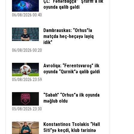
ÇL: “Fənərbağça” “Şturm”a ilk
oyunda qalib gəldi
06/08/2026 00:40
Dambrauskas: “Orhus”la
matçda heç-heçəyə layiq
idik”
06/08/2026 00:20
Avroliqa: “Ferentsvaroş” ilk
oyunda “Qurnik”ə qalib gəldi
05/08/2026 23:59
“Sabah” “Orhus”a ilk oyunda
məğlub oldu
05/08/2026 23:30
Konstantinos Tsolakis “Hall
Siti”yə keçdi, klub tarixinə