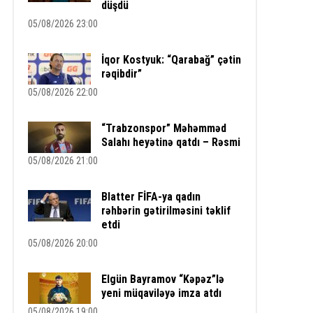
düşdü
05/08/2026 23:00
İqor Kostyuk: “Qarabağ” çətin
rəqibdir”
05/08/2026 22:00
“Trabzonspor” Məhəmməd
Salahı heyətinə qatdı – Rəsmi
05/08/2026 21:00
Blatter FİFA-ya qadın
rəhbərin gətirilməsini təklif
etdi
05/08/2026 20:00
Elgün Bayramov “Kəpəz”lə
yeni müqaviləyə imza atdı
05/08/2026 19:00