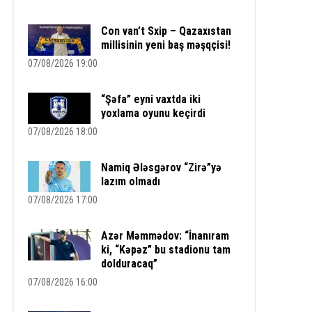
Con van’t Sxip – Qazaxıstan
millisinin yeni baş məşqçisi!
07/08/2026 19:00
“Şəfa” eyni vaxtda iki
yoxlama oyunu keçirdi
07/08/2026 18:00
Namiq Ələsgərov “Zirə”yə
lazım olmadı
07/08/2026 17:00
Azər Məmmədov: “İnanıram
ki, “Kəpəz” bu stadionu tam
dolduracaq”
07/08/2026 16:00