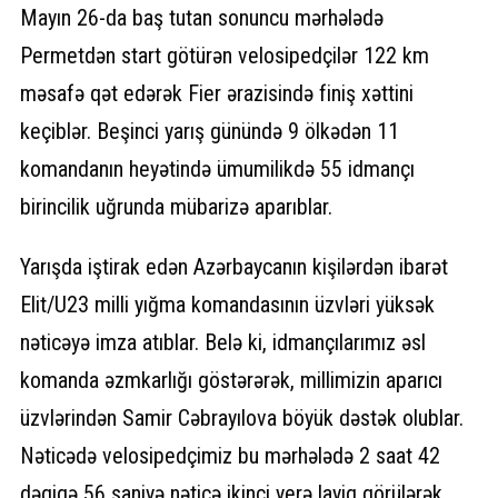
Mayın 26-da baş tutan sonuncu mərhələdə
Permetdən start götürən velosipedçilər 122 km
məsafə qət edərək Fier ərazisində finiş xəttini
keçiblər. Beşinci yarış günündə 9 ölkədən 11
komandanın heyətində ümumilikdə 55 idmançı
birincilik uğrunda mübarizə aparıblar.
Yarışda iştirak edən Azərbaycanın kişilərdən ibarət
Elit/U23 milli yığma komandasının üzvləri yüksək
nəticəyə imza atıblar. Belə ki, idmançılarımız əsl
komanda əzmkarlığı göstərərək, millimizin aparıcı
üzvlərindən Samir Cəbrayılova böyük dəstək olublar.
Nəticədə velosipedçimiz bu mərhələdə 2 saat 42
dəqiqə 56 saniyə nəticə ikinci yerə layiq görülərək