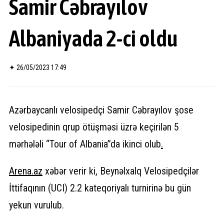
Samir Cəbrayılov
Albaniyada 2-ci oldu
✦
26/05/2023 17:49
Azərbaycanlı velosipedçi Samir Cəbrayılov şose
velosipedinin qrup ötüşməsi üzrə keçirilən 5
mərhələli “Tour of Albania”da ikinci olub
.
Arena.az
xəbər verir ki, Beynəlxalq Velosipedçilər
İttifaqının (UCI) 2.2 kateqoriyalı turnirinə bu gün
yekun vurulub.