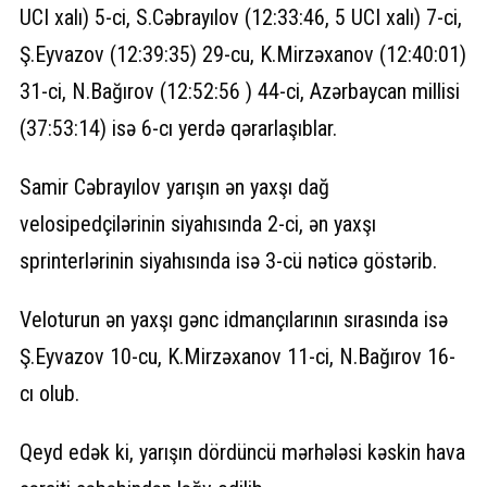
UCI xalı) 5-ci, S.Cəbrayılov (12:33:46, 5 UCI xalı) 7-ci,
Ş.Eyvazov (12:39:35) 29-cu, K.Mirzəxanov (12:40:01)
31-ci, N.Bağırov (12:52:56 ) 44-ci, Azərbaycan millisi
(37:53:14) isə 6-cı yerdə qərarlaşıblar.
Samir Cəbrayılov yarışın ən yaxşı dağ
velosipedçilərinin siyahısında 2-ci, ən yaxşı
sprinterlərinin siyahısında isə 3-cü nəticə göstərib.
Veloturun ən yaxşı gənc idmançılarının sırasında isə
Ş.Eyvazov 10-cu, K.Mirzəxanov 11-ci, N.Bağırov 16-
cı olub.
Qeyd edək ki, yarışın dördüncü mərhələsi kəskin hava