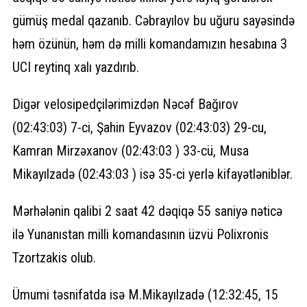
gümüş medal qazanıb. Cəbrayılov bu uğuru sayəsində
həm özünün, həm də milli komandamızın hesabına 3
UCI reytinq xalı yazdırıb.
Digər velosipedçilərimizdən Nəcəf Bağırov
(02:43:03) 7-ci, Şahin Eyvazov (02:43:03) 29-cu,
Kamran Mirzəxanov (02:43:03 ) 33-cü, Musa
Mikayılzadə (02:43:03 ) isə 35-ci yerlə kifayətləniblər.
Mərhələnin qalibi 2 saat 42 dəqiqə 55 saniyə nəticə
ilə Yunanıstan milli komandasının üzvü Polixronis
Tzortzakis olub.
Ümumi təsnifatda isə M.Mikayılzadə (12:32:45, 15