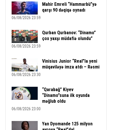
Mahir Emreli “Hammarbü”yə
qarşı 90 dəqiqə oynadı
06/08/2026 23:59
Qurban Qurbanov: “Dinamo”
çox yaxşı müdafiə olundu”
06/08/2026 23:59
Vinisius Junior “Real”la yeni
müqaviləyə imza atdı – Rəsmi
06/08/2026 23:30
“Qarabağ” Kiyev
“Dinamo”suna ilk oyunda
məğlub oldu
06/08/2026 23:00
Yan Dyomande 125 milyon
avroya “Real”da!