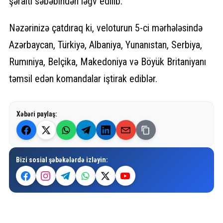
şəraiti səbəbindən ləğv edilib.
Nəzərinizə çatdıraq ki, veloturun 5-ci mərhələsində
Azərbaycan, Türkiyə, Albaniya, Yunanıstan, Serbiya,
Rumıniya, Belçika, Makedoniya və Böyük Britaniyanı
təmsil edən komandalar iştirak ediblər.
Xəbəri paylaş:
Bizi sosial şəbəkələrdə izləyin: