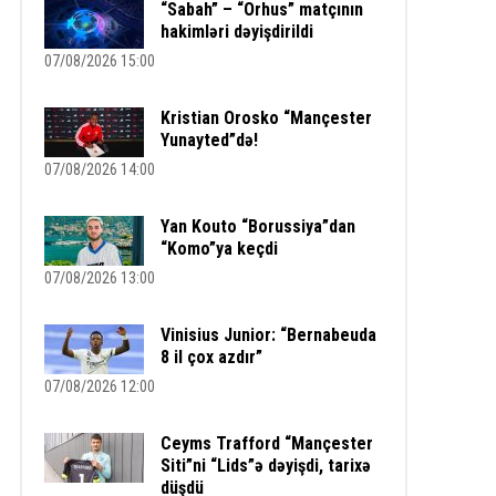
“Sabah” – “Orhus” matçının
hakimləri dəyişdirildi
07/08/2026 15:00
Kristian Orosko “Mançester
Yunayted”də!
07/08/2026 14:00
Yan Kouto “Borussiya”dan
“Komo”ya keçdi
07/08/2026 13:00
Vinisius Junior: “Bernabeuda
8 il çox azdır”
07/08/2026 12:00
Ceyms Trafford “Mançester
Siti”ni “Lids”ə dəyişdi, tarixə
düşdü