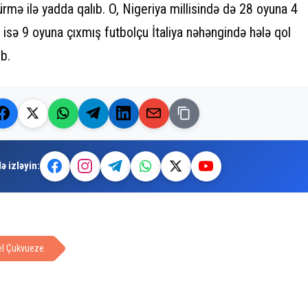
rmə ilə yadda qalıb. O, Nigeriya millisində də 28 oyuna 4
 isə 9 oyuna çıxmış futbolçu İtaliya nəhəngində hələ qol
b.
ə izləyin:
l Çukvueze