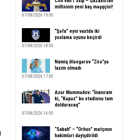
Con van’t Sxip – Qazaxıstan
millisinin yeni baş məşqçisi!
07/08/2026 19:00
“Şəfa” eyni vaxtda iki
yoxlama oyunu keçirdi
07/08/2026 18:00
Namiq Ələsgərov “Zirə”yə
lazım olmadı
07/08/2026 17:00
Azər Məmmədov: “İnanıram
ki, “Kəpəz” bu stadionu tam
dolduracaq”
07/08/2026 16:00
“Sabah” – “Orhus” matçının
l
hakimləri dəyişdirildi