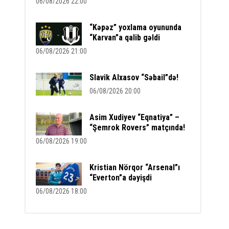
06/08/2026 22:00
“Kəpəz” yoxlama oyununda
“Karvan”a qalib gəldi
06/08/2026 21:00
Slavik Alxasov “Səbail”də!
06/08/2026 20:00
Asim Xudiyev “Eqnatiya” –
“Şemrok Rovers” matçında!
06/08/2026 19:00
Kristian Nörqor “Arsenal”ı
“Everton”a dəyişdi
06/08/2026 18:00