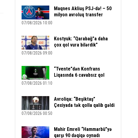
Maqnes Akliuş PSJ-də! – 50
milyon avroluq transfer
07/08/2026 10:00
Kostyuk: “Qarabağ”a daha
çox qol vura bilərdik”
07/08/2026 09:00
“Tvente”dən Konfrans
Liqasında 6 cavabsız qol
07/08/2026 01:10
Avroliqa: “Beşiktaş”
Çexiyada tək qolla qalib gəldi
07/08/2026 00:50
Mahir Emreli “Hammarbü”yə
qarşı 90 dəqiqə oynadı