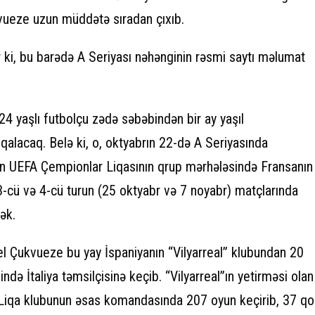
vueze uzun müddətə sıradan çıxıb.
 ki, bu barədə A Seriyası nəhənginin rəsmi saytı məlumat
, 24 yaşlı futbolçu zədə səbəbindən bir ay yaşıl
alacaq. Belə ki, o, oktyabrın 22-də A Seriyasında
n UEFA Çempionlar Liqasının qrup mərhələsində Fransanın
-cü və 4-cü turun (25 oktyabr və 7 noyabr) matçlarında
ək.
el Çukvueze bu yay İspaniyanın “Vilyarreal” klubundan 20
ndə İtaliya təmsilçisinə keçib. “Vilyarreal”ın yetirməsi olan
a Liqa klubunun əsas komandasında 207 oyun keçirib, 37 qo