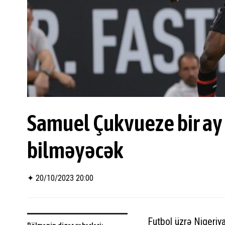
Samuel Çukvueze bir ay
bilməyəcək
✦
20/10/2023 20:00
Futbol üzrə Nigeriya