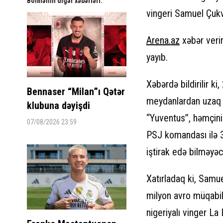
Bölmənin digər xəbərləri:
vingeri Samuel Çuk
Arena.
az
xəbər verir
yayıb.
Xəbərdə bildirilir ki
Bennaser “Milan”ı Qətər
meydanlardan uzaq q
klubuna dəyişdi
“Yuventus”, həmçini
07/08/2026 23:59
PSJ komandası ilə 3
iştirak edə bilməyəc
Xatırladaq ki, Samu
milyon avro müqabili
nigeriyalı vinger L