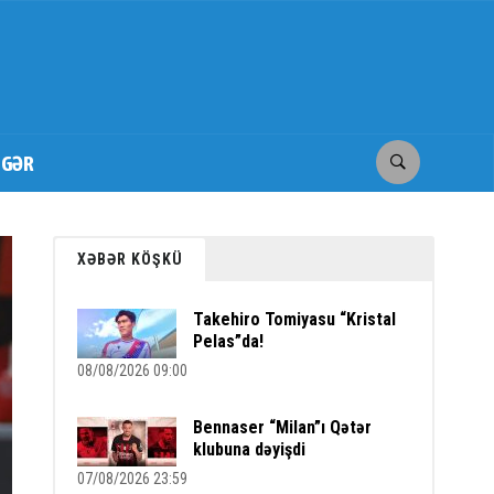
İGƏR
XƏBƏR KÖŞKÜ
Takehiro Tomiyasu “Kristal
Pelas”da!
08/08/2026 09:00
Bennaser “Milan”ı Qətər
klubuna dəyişdi
07/08/2026 23:59