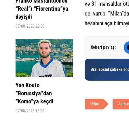
Franko Mastantuonon
və 31 məhsuldar ötü
“Real”ı “Fiorentina”ya
qol vurub. “Milan”da
dəyişdi
hesabını aça bilməyi
07/08/2026 22:00
Xəbəri paylaş:
Bizi sosial şəbəkələrd
Yan Kouto
“Borussiya”dan
“Komo”ya keçdi
Milan
Samue
07/08/2026 13:00