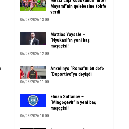
Messi Liqa Kubokunda “İnter
Mayami”nin qələbəsinə töhfə
verdi
06/08/2026 13:00
Mattias Yayssle –
“Nyukasl”ın yeni baş
məşqçisi!
06/08/2026 12:00
a
Anxelinyo “Roma”nı bu dəfə
“Deportivo”ya dəyişdi
06/08/2026 11:00
Elman Sultanov –
“Mingəçevir”in yeni baş
məşqçisi!
06/08/2026 10:00