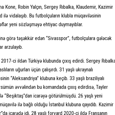
una Kone, Robin Yalçın, Sergey Rıbalka, Klaudemir, Kazimir
 ilə vidalaşıb. Bu futbolçuların klubla müqaviləsinin
əflər yeni sözləşməyə ehtiyac duymayıblar.
rinə görə təşəkkür edən “Sivasspor”, futbolçulara gələcək
ar arzulayıb.
2017-ci ildən Türkiyə klubunda çıxış edirdi. Sergey Rıbalk
slıların uğurları üçün çalışırdı. 31 yaşlı ukraynalı
inin “Aleksandriya” klubuna keçib. 33 yaşlı braziliyalı
sümün əvvəlindən bu komandada çıxış edirdisə, Tayler
də “Beşiktaş”dan icarəyə götürülmüşdü. 26 yaşlı yeni
müqavilə ilə bağlı olduğu İstanbul klubuna qayıdıb. Kazimir
da icarədə idi. 28 yaşlı forvard 2020-ci ildə Fransanın