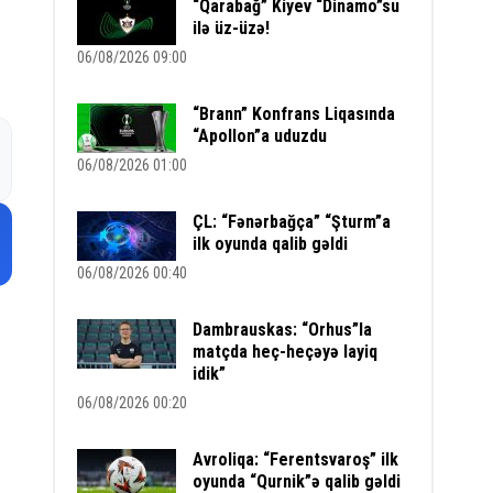
“Qarabağ” Kiyev “Dinamo”su
ilə üz-üzə!
06/08/2026 09:00
“Brann” Konfrans Liqasında
“Apollon”a uduzdu
06/08/2026 01:00
ÇL: “Fənərbağça” “Şturm”a
ilk oyunda qalib gəldi
06/08/2026 00:40
Dambrauskas: “Orhus”la
matçda heç-heçəyə layiq
idik”
06/08/2026 00:20
Avroliqa: “Ferentsvaroş” ilk
oyunda “Qurnik”ə qalib gəldi