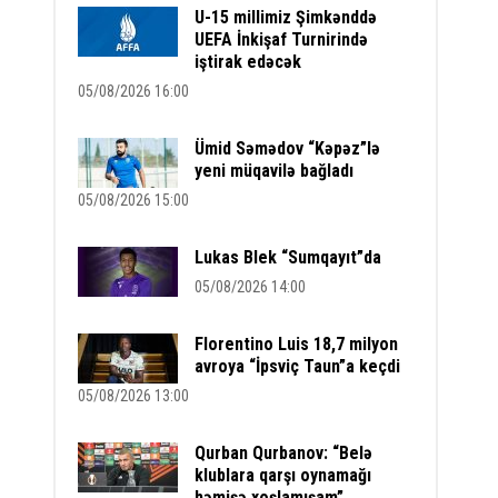
U-15 millimiz Şimkənddə
UEFA İnkişaf Turnirində
iştirak edəcək
05/08/2026 16:00
Ümid Səmədov “Kəpəz”lə
yeni müqavilə bağladı
05/08/2026 15:00
Lukas Blek “Sumqayıt”da
05/08/2026 14:00
Florentino Luis 18,7 milyon
avroya “İpsviç Taun”a keçdi
05/08/2026 13:00
Qurban Qurbanov: “Belə
klublara qarşı oynamağı
həmişə xoşlamışam”