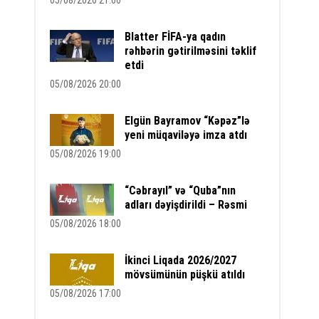
05/08/2026 21:00
Blatter FİFA-ya qadın
rəhbərin gətirilməsini təklif
etdi
05/08/2026 20:00
Elgün Bayramov “Kəpəz”lə
yeni müqaviləyə imza atdı
05/08/2026 19:00
“Cəbrayıl” və “Quba”nın
adları dəyişdirildi – Rəsmi
05/08/2026 18:00
İkinci Liqada 2026/2027
mövsümünün püşkü atıldı
05/08/2026 17:00