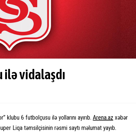
 ilə vidalaşdı
” klubu 6 futbolçusu ilə yollarını ayırıb.
Arena.az
xəbər
Super Liqa təmsilçisinin rəsmi saytı məlumat yayıb.