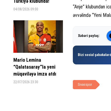
Türkiyə klubunda!
“Anje” klubundan ic
04/08/2026 09:00
əvvəlində “Yeni Mal
Xəbəri paylaş:
Bizi sosial şəbəkələrd
Mario Lemina
“Qalatasaray”la yeni
müqaviləyə imza atdı
22/07/2026 23:30
Sivasspor