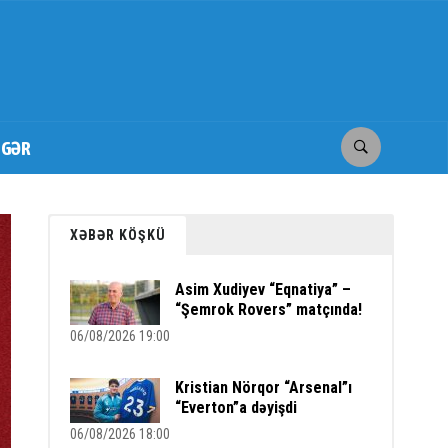
İGƏR
XƏBƏR KÖŞKÜ
Asim Xudiyev “Eqnatiya” –
“Şemrok Rovers” matçında!
06/08/2026 19:00
Kristian Nörqor “Arsenal”ı
“Everton”a dəyişdi
06/08/2026 18:00