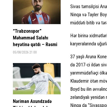
Sivas təmsilçisi Ar
Ninqa və Tayler Boyd
müddəti bitib və tər
“Trabzonspor”
Hər birinə xidmətlə
Məhəmməd Salahı
karyeralarında uğurl
heyətinə qatdı – Rəsmi
05/08/2026 21:00
37 yaşlı Aruna Kone 
da 2017-ci ildən siva
yarımmüdafiəçi ölkəs
Klaudemir ötən möv
Boyd bu ilin əvvəlin
zelandiyalı yenidən 
Nəriman Axundzadə
Ninqa da “Sivasspor”