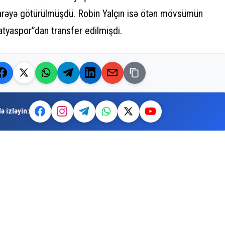
arəyə götürülmüşdü. Robin Yalçın isə ötən mövsümün
atyaspor”dan transfer edilmişdi.
ə izləyin: