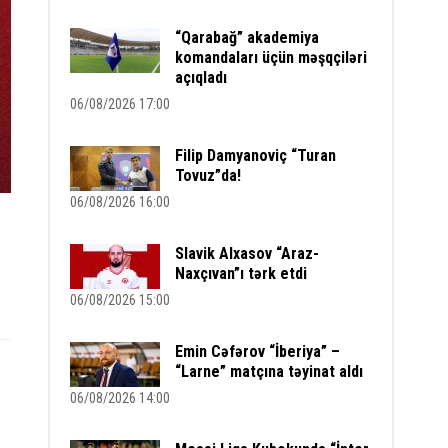
“Qarabağ” akademiya
komandaları üçün məşqçiləri
açıqladı
06/08/2026 17:00
Filip Damyanoviç “Turan
Tovuz”da!
06/08/2026 16:00
Slavik Alxasov “Araz-
Naxçıvan”ı tərk etdi
06/08/2026 15:00
Emin Cəfərov “İberiya” –
“Larne” matçına təyinat aldı
06/08/2026 14:00