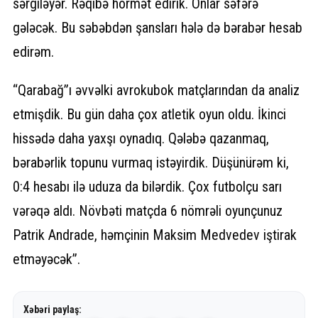
sərgiləyər. Rəqibə hörmət edirik. Onlar səfərə
gələcək. Bu səbəbdən şansları hələ də bərabər hesab
edirəm.
“Qarabağ”ı əvvəlki avrokubok matçlarından da analiz
etmişdik. Bu gün daha çox atletik oyun oldu. İkinci
hissədə daha yaxşı oynadıq. Qələbə qazanmaq,
bərabərlik topunu vurmaq istəyirdik. Düşünürəm ki,
0:4 hesabı ilə uduza da bilərdik. Çox futbolçu sarı
vərəqə aldı. Növbəti matçda 6 nömrəli oyunçunuz
Patrik Andrade, həmçinin Maksim Medvedev iştirak
etməyəcək”.
Xəbəri paylaş: