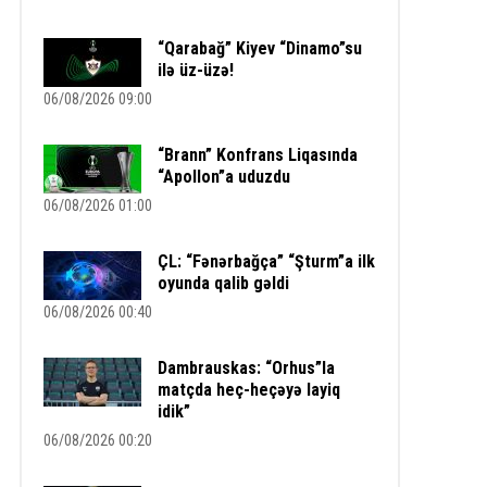
“Qarabağ” Kiyev “Dinamo”su
ilə üz-üzə!
06/08/2026 09:00
“Brann” Konfrans Liqasında
“Apollon”a uduzdu
06/08/2026 01:00
ÇL: “Fənərbağça” “Şturm”a ilk
oyunda qalib gəldi
06/08/2026 00:40
Dambrauskas: “Orhus”la
matçda heç-heçəyə layiq
idik”
06/08/2026 00:20