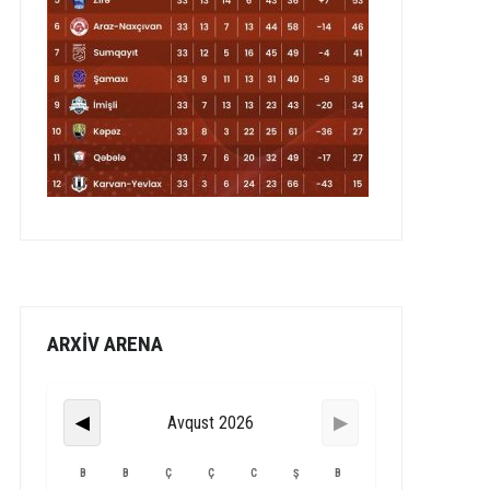
ARXİV ARENA
Avqust 2026
◀
▶
B
B
Ç
Ç
C
Ş
B