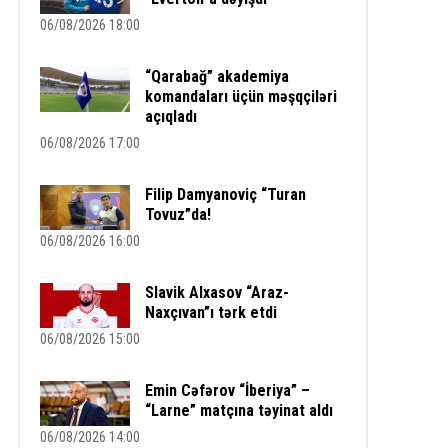
06/08/2026 18:00
“Qarabağ” akademiya
komandaları üçün məşqçiləri
açıqladı
06/08/2026 17:00
Filip Damyanoviç “Turan
Tovuz”da!
06/08/2026 16:00
Slavik Alxasov “Araz-
Naxçıvan”ı tərk etdi
06/08/2026 15:00
Emin Cəfərov “İberiya” –
“Larne” matçına təyinat aldı
06/08/2026 14:00