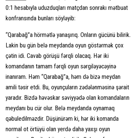
0:1 hesabıyla uduzduqları matçdan sonrakı mətbuat
konfransında bunları söyləyib:
“Qarabağ”a hörmətlə yanaşırıq. Onların gücünü bilirik.
Lakin bu gün belə meydanda oyun göstərmək çox
çətin idi. Cavab görüşü fərqli olacaq. Hər iki
komandanın tamam fərqli oyun sərgiləyəcəyinə
inanıram. Həm “Qarabağ”a, həm də bizə meydan
amili təsir etdi. Bu, oyunçuların zədələnməsinə şərait
yaradır. Bizdə həvəskar səviyyədə olan komandaların
meydanı bu cür olur. Belə meydanda oynamaq
qəbuledilməzdir. Düşünürəm ki, hər iki komanda
normal ot örtüyü olan yerdə daha yaxşı oyun