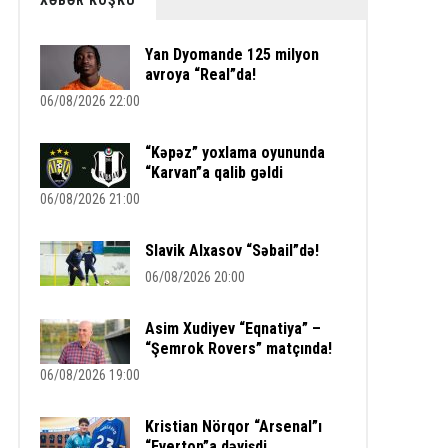
XƏBƏR KÖŞKÜ
Yan Dyomande 125 milyon
avroya “Real”da!
06/08/2026 22:00
“Kəpəz” yoxlama oyununda
“Karvan”a qalib gəldi
06/08/2026 21:00
Slavik Alxasov “Səbail”də!
06/08/2026 20:00
Asim Xudiyev “Eqnatiya” –
“Şemrok Rovers” matçında!
06/08/2026 19:00
Kristian Nörqor “Arsenal”ı
“Everton”a dəyişdi