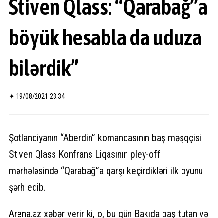
Stiven Qlass: “Qarabağ”a
böyük hesabla da uduza
bilərdik”
✦
19/08/2021 23:34
Şotlandiyanın “Aberdin” komandasının baş məşqçisi
Stiven Qlass Konfrans Liqasının pley-off
mərhələsində “Qarabağ”a qarşı keçirdikləri ilk oyunu
şərh edib.
Arena.az
xəbər verir ki, o, bu gün Bakıda baş tutan və