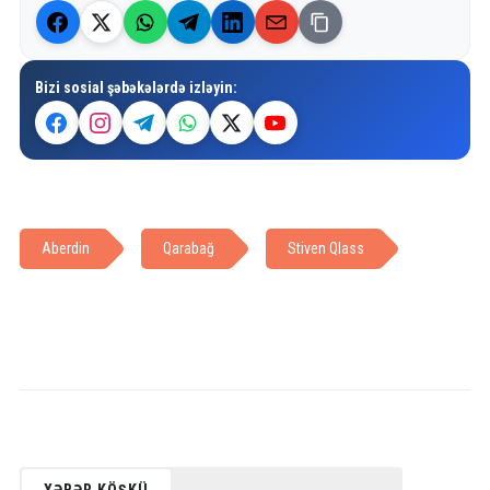
Bizi sosial şəbəkələrdə izləyin:
Aberdin
Qarabağ
Stiven Qlass