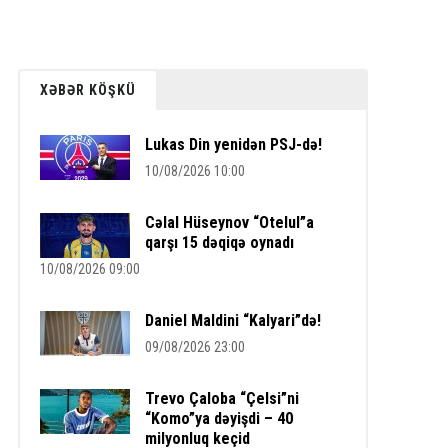
XƏBƏR KÖŞKÜ
Lukas Din yenidən PSJ-də!
10/08/2026 10:00
Cəlal Hüseynov “Otelul”a
qarşı 15 dəqiqə oynadı
10/08/2026 09:00
Daniel Maldini “Kalyari”də!
09/08/2026 23:00
Trevo Çaloba “Çelsi”ni
“Komo”ya dəyişdi – 40
milyonluq keçid