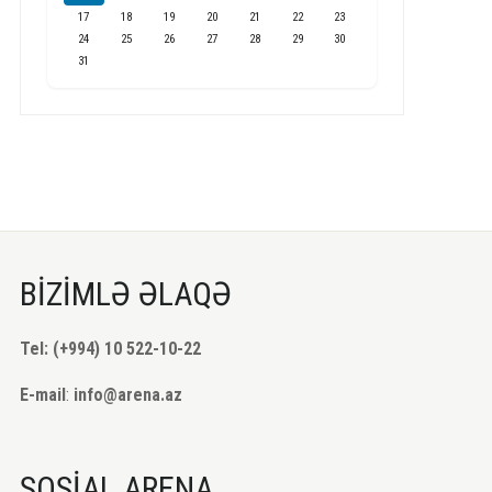
17
18
19
20
21
22
23
24
25
26
27
28
29
30
31
BİZİMLƏ ƏLAQƏ
Tel: (+994) 10 522-10-22
E-mail
:
info@arena.az
SOSİAL ARENA