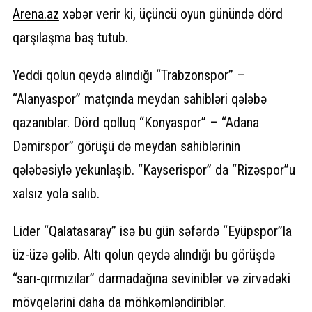
Arena.
az
xəbər verir ki, üçüncü oyun günündə dörd
qarşılaşma baş tutub.
Yeddi qolun qeydə alındığı “Trabzonspor” –
“Alanyaspor” matçında meydan sahibləri qələbə
qazanıblar. Dörd qolluq “Konyaspor” – “Adana
Dəmirspor” görüşü də meydan sahiblərinin
qələbəsiylə yekunlaşıb. “Kayserispor” da “Rizəspor”u
xalsız yola salıb.
Lider “Qalatasaray” isə bu gün səfərdə “Eyüpspor”la
üz-üzə gəlib. Altı qolun qeydə alındığı bu görüşdə
“sarı-qırmızılar” darmadağına seviniblər və zirvədəki
mövqelərini daha da möhkəmləndiriblər.