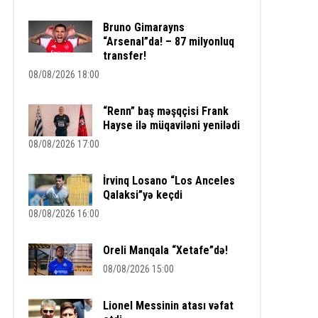
Bruno Gimarayns
“Arsenal”da! – 87 milyonluq
transfer!
08/08/2026 18:00
“Renn” baş məşqçisi Frank
Hayse ilə müqaviləni yenilədi
08/08/2026 17:00
İrvinq Losano “Los Anceles
Qalaksi”yə keçdi
08/08/2026 16:00
Oreli Manqala “Xetafe”də!
08/08/2026 15:00
Lionel Messinin atası vəfat