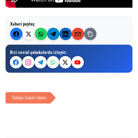
Xəbəri paylaş:
Bizi sosial şəbəkələrdə izləyin:
Türkiyə Super Liqası