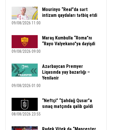
Mourinyo “Real”da sərt
intizam qaydaları tətbiq etdi
09/08/2026 11:00
Maraş Kumbulla “Roma”nı
“Rayo Valyekano”ya dəyişdi
09/08/2026 09:00
Azərbaycan Premyer
Liqasında yay bazarlığı –
Yenilənir
09/08/2026 01:00
“Neftçi” “Şahdağ Qusar”a
sınaq matçında qalib gəldi
08/08/2026 23:55
Radek Vitek də “Mançester