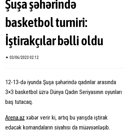
Şuşa şəhərində
basketbol turniri:
İştirakçılar bəlli oldu
✦
03/06/2023 02:12
12-13-də iyunda Şuşa şəhərində qadınlar arasında
3×3 basketbol üzrə Dünya Qadın Seriyasının oyunları
baş tutacaq.
Arena.
az
xəbər verir ki, artıq bu yarışda iştirak
edəcək komandaların siyahısı da müəyyənləşib.