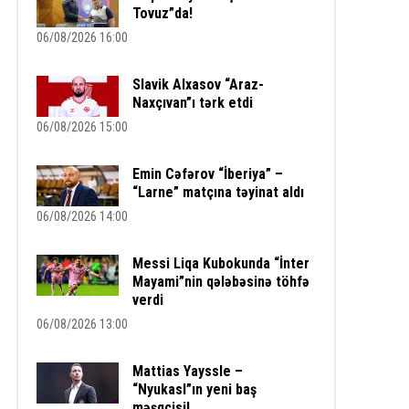
Tovuz”da!
06/08/2026 16:00
Slavik Alxasov “Araz-
Naxçıvan”ı tərk etdi
06/08/2026 15:00
Emin Cəfərov “İberiya” –
“Larne” matçına təyinat aldı
06/08/2026 14:00
Messi Liqa Kubokunda “İnter
Mayami”nin qələbəsinə töhfə
verdi
06/08/2026 13:00
Mattias Yayssle –
“Nyukasl”ın yeni baş
məşqçisi!