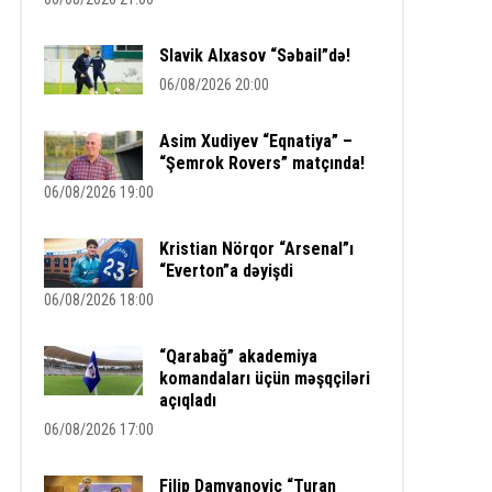
Slavik Alxasov “Səbail”də!
06/08/2026 20:00
Asim Xudiyev “Eqnatiya” –
“Şemrok Rovers” matçında!
06/08/2026 19:00
Kristian Nörqor “Arsenal”ı
“Everton”a dəyişdi
06/08/2026 18:00
“Qarabağ” akademiya
komandaları üçün məşqçiləri
açıqladı
06/08/2026 17:00
Filip Damyanoviç “Turan