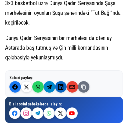
3×3 basketbol üzrə Dünya Qadın Seriyasında Şuşa
mərhələsinin oyunları Şuşa şəhərindəki “Tut Bağı”nda
keçiriləcək.
Dünya Qadın Seriyasının bir mərhələsi də ötən ay
Astarada baş tutmuş və Çin milli komandasının
qələbəsiylə yekunlaşmışdı.
Xəbəri paylaş:
Bizi sosial şəbəkələrdə izləyin: