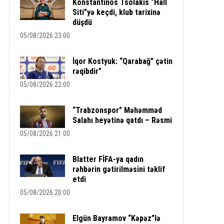
Konstantinos Tsolakis “Hall
Siti”yə keçdi, klub tarixinə
düşdü
05/08/2026 23:00
İqor Kostyuk: “Qarabağ” çətin
rəqibdir”
05/08/2026 22:00
“Trabzonspor” Məhəmməd
Salahı heyətinə qatdı – Rəsmi
05/08/2026 21:00
Blatter FİFA-ya qadın
rəhbərin gətirilməsini təklif
etdi
05/08/2026 20:00
Elgün Bayramov “Kəpəz”lə