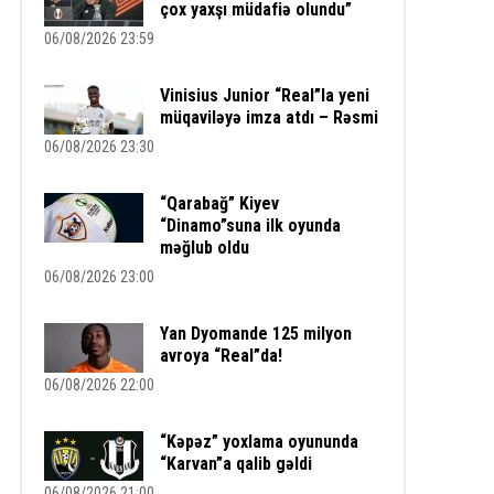
çox yaxşı müdafiə olundu”
06/08/2026 23:59
Vinisius Junior “Real”la yeni
müqaviləyə imza atdı – Rəsmi
06/08/2026 23:30
“Qarabağ” Kiyev
“Dinamo”suna ilk oyunda
məğlub oldu
06/08/2026 23:00
Yan Dyomande 125 milyon
avroya “Real”da!
06/08/2026 22:00
“Kəpəz” yoxlama oyununda
“Karvan”a qalib gəldi
06/08/2026 21:00