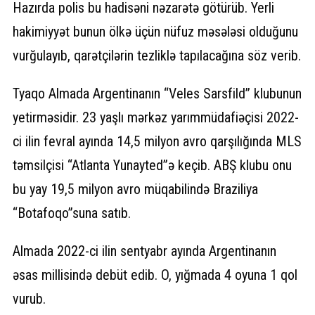
Hazırda polis bu hadisəni nəzarətə götürüb. Yerli
hakimiyyət bunun ölkə üçün nüfuz məsələsi olduğunu
vurğulayıb, qarətçilərin tezliklə tapılacağına söz verib.
Tyaqo Almada Argentinanın “Veles Sarsfild” klubunun
yetirməsidir. 23 yaşlı mərkəz yarımmüdafiəçisi 2022-
ci ilin fevral ayında 14,5 milyon avro qarşılığında MLS
təmsilçisi “Atlanta Yunayted”ə keçib. ABŞ klubu onu
bu yay 19,5 milyon avro müqabilində Braziliya
“Botafoqo”suna satıb.
Almada 2022-ci ilin sentyabr ayında Argentinanın
əsas millisində debüt edib. O, yığmada 4 oyuna 1 qol
vurub.