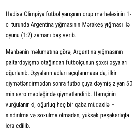
Hadisə Olimpiya futbol yarışının qrup mərhələsinin 1-
ci turunda Argentina yığmasının Mərakeş yığması ilə
oyunu (1:2) zamanı baş verib.
Mənbənin məlumatına görə, Argentina yığmasının
paltardəyişmə otağından futbolçunun şəxsi əşyaları
oğurlanıb. Əşyaların adları açıqlanmasa da, ilkin
qiymətləndirmədən sonra futbolçuya dəymiş ziyan 50
min avro məbləğində qiymətləndirib. Həmçinin
vurğulanır ki, oğurluq heç bir qaba müdaxilə –
sındırılma və soxulma olmadan, yüksək peşəkarlıqla
icra edilib.