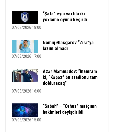
“Şəfa” eyni vaxtda iki
yoxlama oyunu keçirdi
07/08/2026 18:00
Namiq Ələsgərov “Zirə”yə
lazım olmadı
07/08/2026 17:00
Azər Məmmədov: “İnanıram
ki, “Kəpəz” bu stadionu tam
dolduracaq”
07/08/2026 16:00
“Sabah” – “Orhus” matçının
hakimləri dəyişdirildi
07/08/2026 15:00