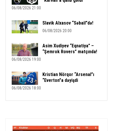
“Karvan”a qalib gəldi
06/08/2026 21:00
Slavik Alxasov “Səbail”də!
06/08/2026 20:00
Asim Xudiyev “Eqnatiya” –
“Şemrok Rovers” matçında!
06/08/2026 19:00
Kristian Nörqor “Arsenal”ı
“Everton”a dəyişdi
06/08/2026 18:00