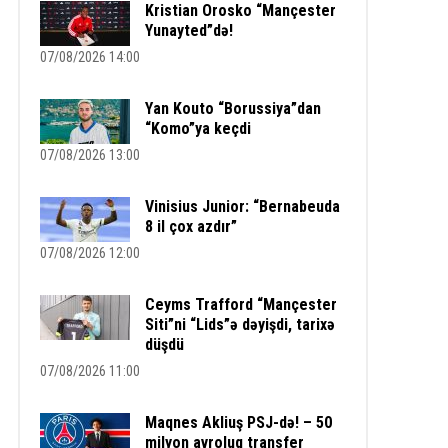
Kristian Orosko “Mançester
Yunayted”də!
07/08/2026 14:00
Yan Kouto “Borussiya”dan
“Komo”ya keçdi
07/08/2026 13:00
Vinisius Junior: “Bernabeuda
8 il çox azdır”
07/08/2026 12:00
Ceyms Trafford “Mançester
Siti”ni “Lids”ə dəyişdi, tarixə
düşdü
07/08/2026 11:00
Maqnes Akliuş PSJ-də! – 50
milyon avroluq transfer