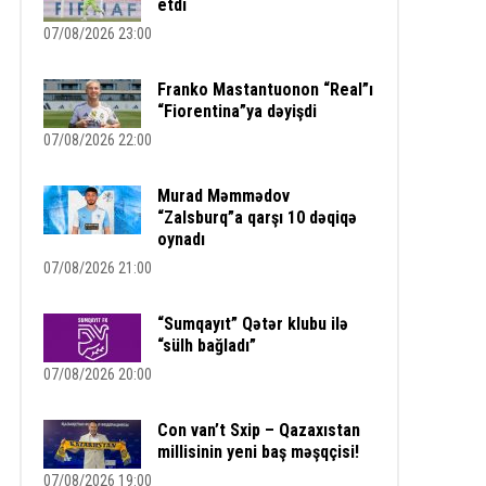
etdi
07/08/2026 23:00
Franko Mastantuonon “Real”ı
“Fiorentina”ya dəyişdi
07/08/2026 22:00
Murad Məmmədov
“Zalsburq”a qarşı 10 dəqiqə
oynadı
07/08/2026 21:00
“Sumqayıt” Qətər klubu ilə
“sülh bağladı”
07/08/2026 20:00
Con van’t Sxip – Qazaxıstan
millisinin yeni baş məşqçisi!
07/08/2026 19:00