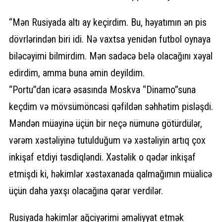
“Mən Rusiyada altı ay keçirdim. Bu, həyatımın ən pis
dövrlərindən biri idi. Nə vaxtsa yenidən futbol oynaya
biləcəyimi bilmirdim. Mən sadəcə belə olacağını xəyal
edirdim, amma buna əmin deyildim.
“Portu”dan icarə əsasında Moskva “Dinamo”suna
keçdim və mövsümöncəsi qəfildən səhhətim pisləşdi.
Məndən müayinə üçün bir neçə nümunə götürdülər,
vərəm xəstəliyinə tutulduğum və xəstəliyin artıq çox
inkişaf etdiyi təsdiqləndi. Xəstəlik o qədər inkişaf
etmişdi ki, həkimlər xəstəxanada qalmağımın müalicə
üçün daha yaxşı olacağına qərar verdilər.
Rusiyada həkimlər ağciyərimi əməliyyat etmək