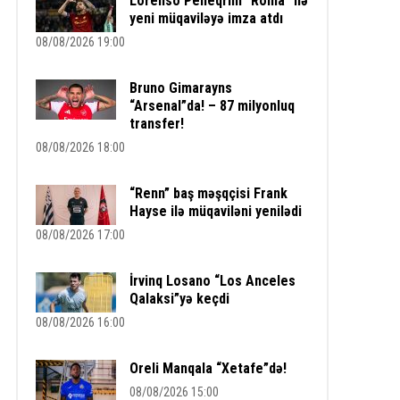
Lorenso Pelleqrini “Roma” ilə
yeni müqaviləyə imza atdı
08/08/2026 19:00
Bruno Gimarayns
“Arsenal”da! – 87 milyonluq
transfer!
08/08/2026 18:00
“Renn” baş məşqçisi Frank
Hayse ilə müqaviləni yenilədi
08/08/2026 17:00
İrvinq Losano “Los Anceles
Qalaksi”yə keçdi
08/08/2026 16:00
Oreli Manqala “Xetafe”də!
08/08/2026 15:00