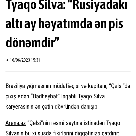
Tyaqo Silva: “Rusiyadakı
altı ay həyatımda ən pis
dönəmdir”
✦
16/06/2023 15:31
Braziliya yığmasının müdafiəçisi və kapitanı, “Çelsi”də
çıxış edən “Bədheybət” ləqəbli Tyaqo Silva
karyerasının ən çətin dövründən danışıb.
Arena.
az
“Çelsi”nin rəsmi saytına istinadən Tyaqo
Silvanın bu xüsusda fikirlərini diqqətinizə çatdırır: