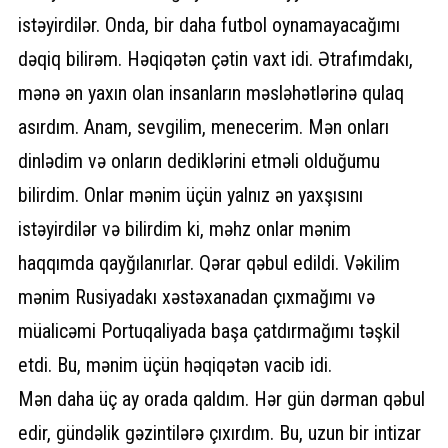
istəyirdilər. Onda, bir daha futbol oynamayacağımı
dəqiq bilirəm. Həqiqətən çətin vaxt idi. Ətrafımdakı,
mənə ən yaxın olan insanların məsləhətlərinə qulaq
asırdım. Anam, sevgilim, menecerim. Mən onları
dinlədim və onların dediklərini etməli olduğumu
bilirdim. Onlar mənim üçün yalnız ən yaxşısını
istəyirdilər və bilirdim ki, məhz onlar mənim
haqqımda qayğılanırlar. Qərar qəbul edildi. Vəkilim
mənim Rusiyadakı xəstəxanadan çıxmağımı və
müalicəmi Portuqaliyada başa çatdırmağımı təşkil
etdi. Bu, mənim üçün həqiqətən vacib idi.
Mən daha üç ay orada qaldım. Hər gün dərman qəbul
edir, gündəlik gəzintilərə çıxırdım. Bu, uzun bir intizar