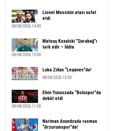
Lionel Messinin atası vəfat
etdi
08/08/2026 14:00
Mateuş Koxalski “Qarabağ”ı
tərk edir – İddia
08/08/2026 13:00
Luka Zidan “Leqanes”də!
08/08/2026 12:00
Elvin Yunuszadə “Boluspor”da
debüt etdi
08/08/2026 11:00
Nəriman Axundzadə rəsmən
“Ərzurumspor”da!