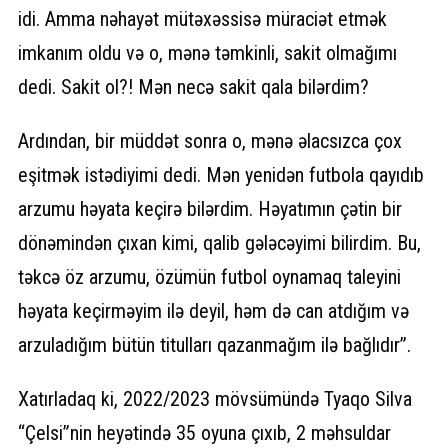
idi. Amma nəhayət mütəxəssisə müraciət etmək
imkanım oldu və o, mənə təmkinli, sakit olmağımı
dedi. Sakit ol?! Mən necə sakit qala bilərdim?
Ardından, bir müddət sonra o, mənə əlacsızca çox
eşitmək istədiyimi dedi. Mən yenidən futbola qayıdıb
arzumu həyata keçirə bilərdim. Həyatımın çətin bir
dönəmindən çıxan kimi, qalib gələcəyimi bilirdim. Bu,
təkcə öz arzumu, özümün futbol oynamaq taleyini
həyata keçirməyim ilə deyil, həm də can atdığım və
arzuladığım bütün titulları qazanmağım ilə bağlıdır”.
Xatırladaq ki, 2022/2023 mövsümündə Tyaqo Silva
“Çelsi”nin heyətində 35 oyuna çıxıb, 2 məhsuldar