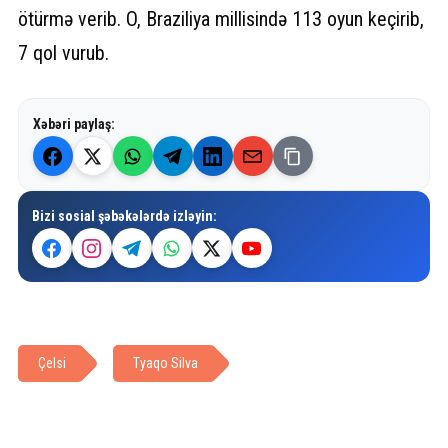
ötürmə verib. O, Braziliya millisində 113 oyun keçirib,
7 qol vurub.
Xəbəri paylaş:
Bizi sosial şəbəkələrdə izləyin:
Çelsi
Tyaqo Silva