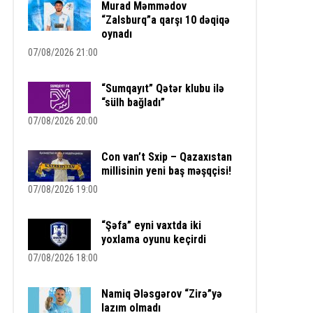
Murad Məmmədov
“Zalsburq”a qarşı 10 dəqiqə
oynadı
07/08/2026 21:00
“Sumqayıt” Qətər klubu ilə
“sülh bağladı”
07/08/2026 20:00
Con van’t Sxip – Qazaxıstan
millisinin yeni baş məşqçisi!
07/08/2026 19:00
“Şəfa” eyni vaxtda iki
yoxlama oyunu keçirdi
07/08/2026 18:00
Namiq Ələsgərov “Zirə”yə
lazım olmadı