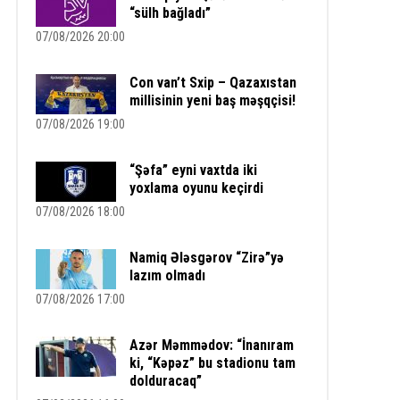
“sülh bağladı”
07/08/2026 20:00
Con van’t Sxip – Qazaxıstan
millisinin yeni baş məşqçisi!
07/08/2026 19:00
“Şəfa” eyni vaxtda iki
yoxlama oyunu keçirdi
07/08/2026 18:00
Namiq Ələsgərov “Zirə”yə
lazım olmadı
07/08/2026 17:00
Azər Məmmədov: “İnanıram
ki, “Kəpəz” bu stadionu tam
dolduracaq”