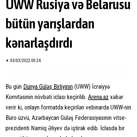
UWW Rusiya və Belarusu
bütün yarışlardan
kənarlaşdırdı
✦
03/03/2022 00:24
Bu gün
Dünya Güləş Birliyinin
(UWW) İcraiyyə
Komitəsinin növbəti iclası keçirilib.
Arena.az
xəbər
verir ki, onlayn formatda keçirilən vebinarda UWW-nin
Büro üzvü, Azərbaycan Güləş Federasiyasının vitse-
prezidenti Namiq Əliyev də iştirak edib. İclasda bir