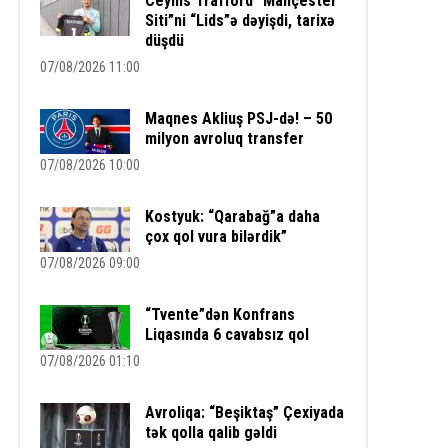
Ceyms Trafford “Mançester
Siti”ni “Lids”ə dəyişdi, tarixə
düşdü
07/08/2026 11:00
Maqnes Akliuş PSJ-də! – 50
milyon avroluq transfer
07/08/2026 10:00
Kostyuk: “Qarabağ”a daha
çox qol vura bilərdik”
07/08/2026 09:00
“Tvente”dən Konfrans
Liqasında 6 cavabsız qol
07/08/2026 01:10
Avroliqa: “Beşiktaş” Çexiyada
tək qolla qalib gəldi