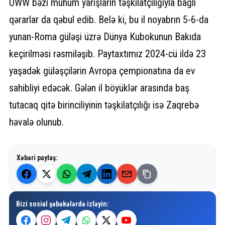
UWW bəzi mühüm yarışların təşkilatçılığıyla bağlı
qərarlar da qəbul edib. Belə ki, bu il noyabrın 5-6-da
yunan-Roma güləşi üzrə Dünya Kubokunun Bakıda
keçirilməsi rəsmiləşib. Paytaxtımız 2024-cü ildə 23
yaşadək güləşçilərin Avropa çempionatına da ev
sahibliyi edəcək. Gələn il böyüklər arasında baş
tutacaq qitə birinciliyinin təşkilatçılığı isə Zaqrebə
həvalə olunub.
Xəbəri paylaş:
Bizi sosial şəbəkələrdə izləyin: