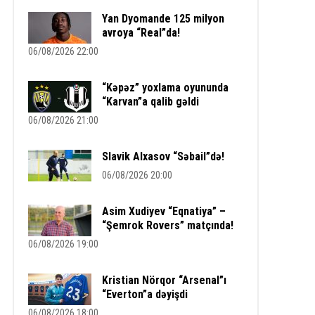
Yan Dyomande 125 milyon
avroya “Real”da!
06/08/2026 22:00
“Kəpəz” yoxlama oyununda
“Karvan”a qalib gəldi
06/08/2026 21:00
Slavik Alxasov “Səbail”də!
06/08/2026 20:00
Asim Xudiyev “Eqnatiya” –
“Şemrok Rovers” matçında!
06/08/2026 19:00
Kristian Nörqor “Arsenal”ı
“Everton”a dəyişdi
06/08/2026 18:00