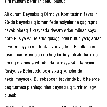
sıra mühüm qərarlar qəbul olunub.
Ali qurum Beynəlxalq Olimpiya Komitəsinin fevralın
28-də beynəlxalq idman federasiyalarına çağırışına
cavab olaraq, Ukraynada davam edən münaqişəyə
görə Rusiya və Belarus güləşçilərini bütün yarışlardan
qeyri-müəyyən müddətə uzaqlaşdırıb. Bu ölkələrin
rəsmi nümayəndələri də heç bir beynəlxalq turnirdə
qonaq qismində iştirak edə bilməyəcək. Həmçinin
Rusiya və Belarusda beynəlxalq yarışlar da
keçirilməyəcək. Bu səbəbdən təqvimdə bu ölkələrdə
baş tutması planlaşdırılan beynəlxalq turnirlər ləğv
olunub.