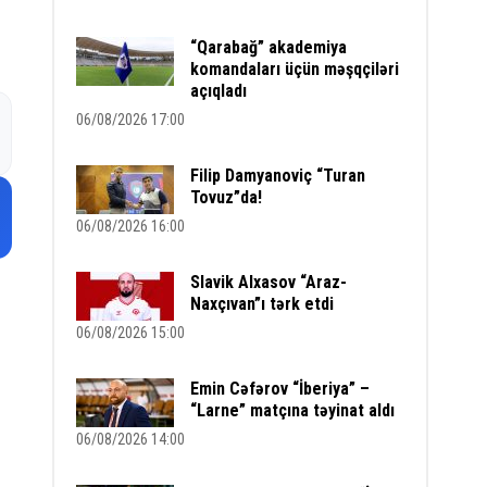
“Qarabağ” akademiya
komandaları üçün məşqçiləri
açıqladı
06/08/2026 17:00
Filip Damyanoviç “Turan
Tovuz”da!
06/08/2026 16:00
Slavik Alxasov “Araz-
Naxçıvan”ı tərk etdi
06/08/2026 15:00
Emin Cəfərov “İberiya” –
“Larne” matçına təyinat aldı
06/08/2026 14:00