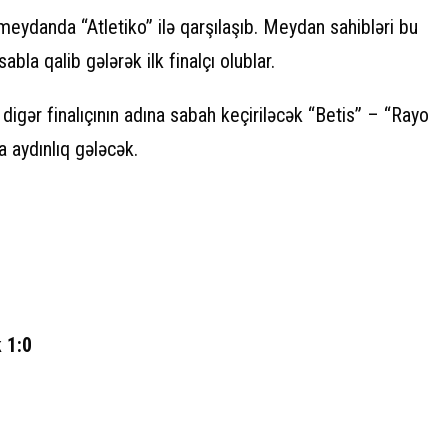
eydanda “Atletiko” ilə qarşılaşıb. Meydan sahibləri bu
bla qalib gələrək ilk finalçı olublar.
igər finalıçının adına sabah keçiriləcək “Betis” – “Rayo
 aydınlıq gələcək.
 1:0