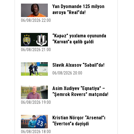
Yan Dyomande 125 milyon
avroya “Real”da!
06/08/2026 22:00
“Kəpəz” yoxlama oyununda
“Karvan”a qalib gəldi
06/08/2026 21:00
Slavik Alxasov “Səbail”də!
06/08/2026 20:00
Asim Xudiyev “Eqnatiya” –
“Şemrok Rovers” matçında!
06/08/2026 19:00
Kristian Nörqor “Arsenal”ı
“Everton”a dəyişdi
06/08/2026 18:00