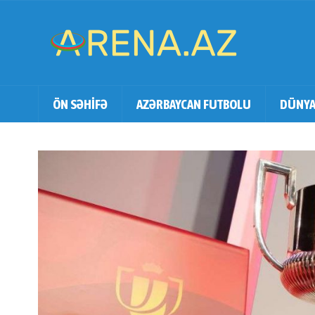
ÖN SƏHİFƏ
AZƏRBAYCAN FUTBOLU
DÜNYA