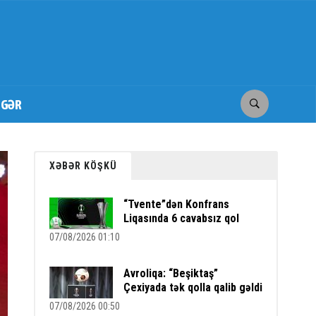
İGƏR
XƏBƏR KÖŞKÜ
“Tvente”dən Konfrans
Liqasında 6 cavabsız qol
07/08/2026 01:10
Avroliqa: “Beşiktaş”
Çexiyada tək qolla qalib gəldi
07/08/2026 00:50