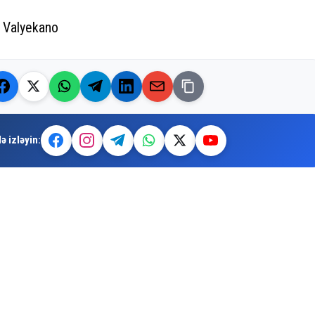
o Valyekano
ə izləyin: