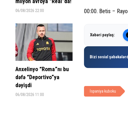
milyon avroya “Real”da!
00:00. Betis – Ray
06/08/2026 22:00
Xəbəri paylaş:
Bizi sosial şəbəkələrd
Anxelinyo “Roma”nı bu
dəfə “Deportivo”ya
dəyişdi
İspaniya kuboku
06/08/2026 11:00