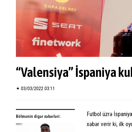
“Valensiya” İspaniya ku
✦
03/03/2022 03:11
Futbol üzrə İspaniya
Bölmənin digər xəbərləri:
xəbər verir ki, ilk 