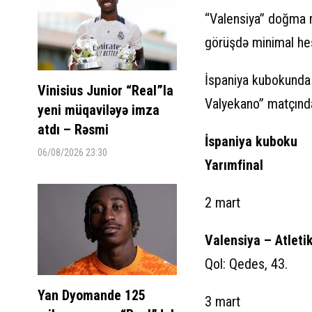
“Valensiya” doğma m
görüşdə minimal hesa
İspaniya kubokunda d
Vinisius Junior “Real”la
Valyekano” matçında
yeni müqaviləyə imza
atdı – Rəsmi
İspaniya kuboku
06/08/2026 23:30
Yarımfinal
2 mart
Valensiya – Atletik
Qol: Qedes, 43.
Yan Dyomande 125
3 mart