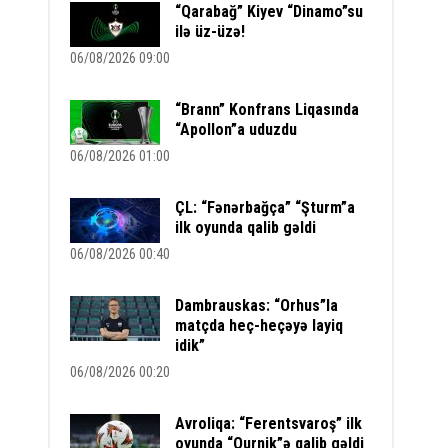
“Qarabağ” Kiyev “Dinamo”su
ilə üz-üzə!
06/08/2026 09:00
“Brann” Konfrans Liqasında
“Apollon”a uduzdu
06/08/2026 01:00
ÇL: “Fənərbağça” “Şturm”a
ilk oyunda qalib gəldi
06/08/2026 00:40
Dambrauskas: “Orhus”la
matçda heç-heçəyə layiq
idik”
06/08/2026 00:20
Avroliqa: “Ferentsvaroş” ilk
oyunda “Qurnik”ə qalib gəldi