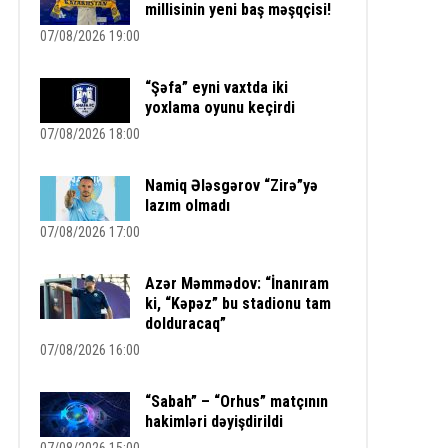
millisinin yeni baş məşqçisi!
07/08/2026 19:00
“Şəfa” eyni vaxtda iki
yoxlama oyunu keçirdi
07/08/2026 18:00
Namiq Ələsgərov “Zirə”yə
lazım olmadı
07/08/2026 17:00
Azər Məmmədov: “İnanıram
ki, “Kəpəz” bu stadionu tam
dolduracaq”
07/08/2026 16:00
“Sabah” – “Orhus” matçının
hakimləri dəyişdirildi