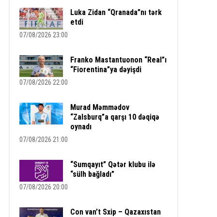
Luka Zidan “Qranada”nı tərk
etdi
07/08/2026 23:00
Franko Mastantuonon “Real”ı
“Fiorentina”ya dəyişdi
07/08/2026 22:00
Murad Məmmədov
“Zalsburq”a qarşı 10 dəqiqə
oynadı
07/08/2026 21:00
“Sumqayıt” Qətər klubu ilə
“sülh bağladı”
07/08/2026 20:00
Con van’t Sxip – Qazaxıstan