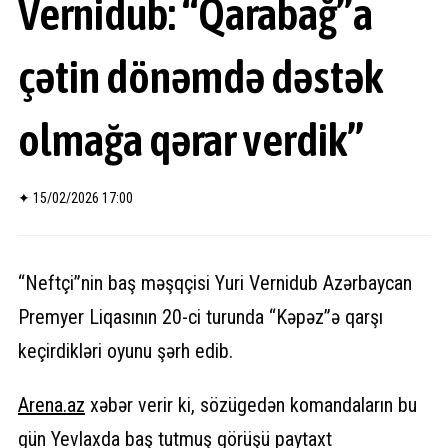
Vernidub: “Qarabağ”a
çətin dönəmdə dəstək
olmağa qərar verdik”
✦
15/02/2026 17:00
“Neftçi”nin baş məşqçisi Yuri Vernidub Azərbaycan
Premyer Liqasının 20-ci turunda “Kəpəz”ə qarşı
keçirdikləri oyunu şərh edib.
Arena.
az
xəbər verir ki, sözügedən komandaların bu
gün Yevlaxda baş tutmuş görüşü paytaxt