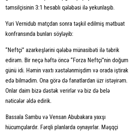
təmsilçisinin 3:1 hesablı qələbəsi ilə yekunlaşıb.
Yuri Vernidub matçdan sonra təşkil edilmiş mətbuat
konfransında bunları söyləyib:
“Neftçi” azarkeşlərini qələbə münasibəti ilə təbrik
edirəm. Bir neçə həftə öncə “Forza Neftçi”nin doğum
günü idi. Həmin vaxtı xəstələnmişdim və orada iştirak
edə bilmədim. Ona görə də fanatlardan üzr istəyirəm.
Onlar daim bizə dəstək verirlər və biz də belə
nəticələr əldə edirik.
Bassala Sambu və Vensan Abubakara yaxşı
hücumçulardır. Fərqli planlarda oynayırlar. Məşqçi