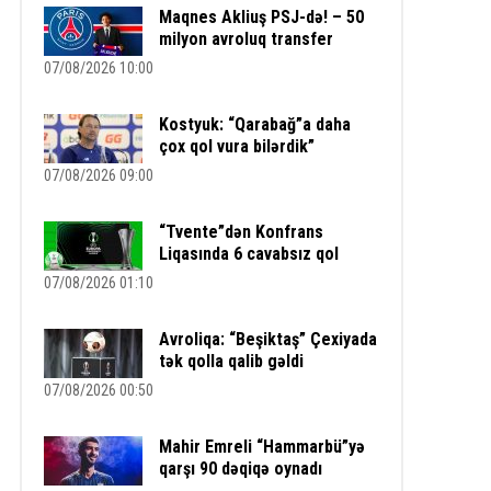
Maqnes Akliuş PSJ-də! – 50
milyon avroluq transfer
07/08/2026 10:00
Kostyuk: “Qarabağ”a daha
çox qol vura bilərdik”
07/08/2026 09:00
“Tvente”dən Konfrans
Liqasında 6 cavabsız qol
07/08/2026 01:10
Avroliqa: “Beşiktaş” Çexiyada
tək qolla qalib gəldi
07/08/2026 00:50
Mahir Emreli “Hammarbü”yə
qarşı 90 dəqiqə oynadı