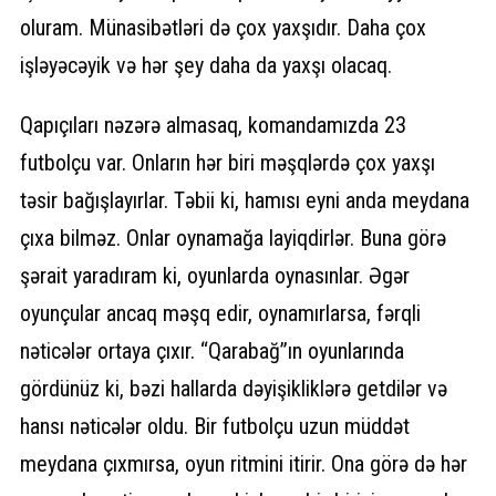
oluram. Münasibətləri də çox yaxşıdır. Daha çox
işləyəcəyik və hər şey daha da yaxşı olacaq.
Qapıçıları nəzərə almasaq, komandamızda 23
futbolçu var. Onların hər biri məşqlərdə çox yaxşı
təsir bağışlayırlar. Təbii ki, hamısı eyni anda meydana
çıxa bilməz. Onlar oynamağa layiqdirlər. Buna görə
şərait yaradıram ki, oyunlarda oynasınlar. Əgər
oyunçular ancaq məşq edir, oynamırlarsa, fərqli
nəticələr ortaya çıxır. “Qarabağ”ın oyunlarında
gördünüz ki, bəzi hallarda dəyişikliklərə getdilər və
hansı nəticələr oldu. Bir futbolçu uzun müddət
meydana çıxmırsa, oyun ritmini itirir. Ona görə də hər