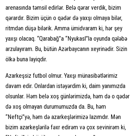
arenasında təmsil edirlər. Belə qərar verdik, bizim
qərardır. Bizim üçün o qədər də yaxşı olmaya bilər,
ritmdən düşə bilərik. Amma ümidvaram ki, hər şey
yaxşı olacaq. “Qarabağ”a “Nyukasl”la oyunda qələbə
arzulayıram. Bu, bütün Azərbaycanın xeyrinədir. Sizin
ölkə buna layiqdir.
Azarkeşsiz futbol olmur. Yaxşı münasibətlərimiz
davam edir. Onlardan istəyərdim ki, daim yanımızda
olsunlar. Həm belə xoş günlərimizdə, həm də o qədər
də xoş olmayan durumumuzda da. Bu, həm
“Neftçi”yə, həm də azarkeşlərimizə lazımdır. Mən
bizim azarkeşlərilə fəxr edirəm və çox sevinirəm ki,