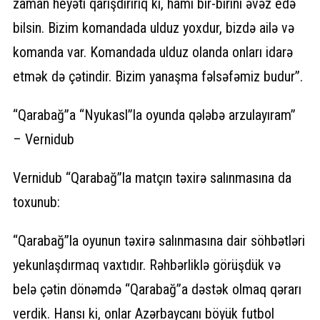
zaman heyəti qarışdırırıq ki, hamı bir-birini əvəz edə
bilsin. Bizim komandada ulduz yoxdur, bizdə ailə və
komanda var. Komandada ulduz olanda onları idarə
etmək də çətindir. Bizim yanaşma fəlsəfəmiz budur”.
“Qarabağ”a “Nyukasl”la oyunda qələbə arzulayıram”
– Vernidub
Vernidub “Qarabağ”la matçın təxirə salınmasına da
toxunub:
“Qarabağ”la oyunun təxirə salınmasına dair söhbətləri
yekunlaşdırmaq vaxtıdır. Rəhbərliklə görüşdük və
belə çətin dönəmdə “Qarabağ”a dəstək olmaq qərarı
verdik. Hansı ki, onlar Azərbaycanı böyük futbol