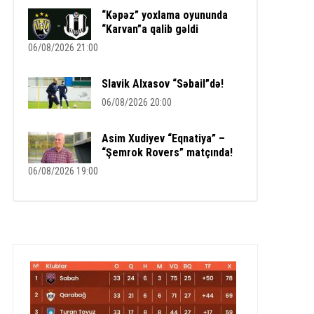
“Kəpəz” yoxlama oyununda
“Karvan”a qalib gəldi
06/08/2026 21:00
Slavik Alxasov “Səbail”də!
06/08/2026 20:00
Asim Xudiyev “Eqnatiya” –
“Şemrok Rovers” matçında!
06/08/2026 19:00