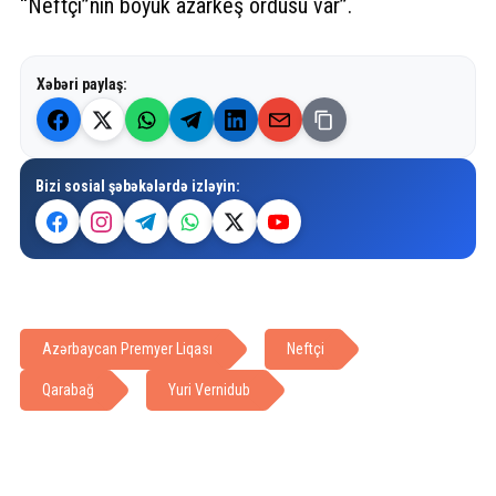
“Neftçi”nin böyük azarkeş ordusu var”.
Xəbəri paylaş:
Bizi sosial şəbəkələrdə izləyin:
Azərbaycan Premyer Liqası
Neftçi
Qarabağ
Yuri Vernidub