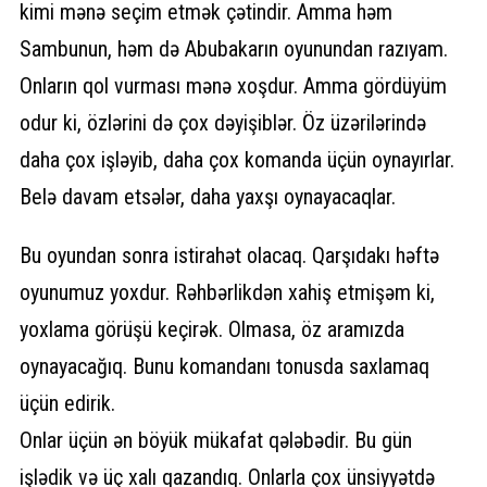
kimi mənə seçim etmək çətindir. Amma həm
Sambunun, həm də Abubakarın oyunundan razıyam.
Onların qol vurması mənə xoşdur. Amma gördüyüm
odur ki, özlərini də çox dəyişiblər. Öz üzərilərində
daha çox işləyib, daha çox komanda üçün oynayırlar.
Belə davam etsələr, daha yaxşı oynayacaqlar.
Bu oyundan sonra istirahət olacaq. Qarşıdakı həftə
oyunumuz yoxdur. Rəhbərlikdən xahiş etmişəm ki,
yoxlama görüşü keçirək. Olmasa, öz aramızda
oynayacağıq. Bunu komandanı tonusda saxlamaq
üçün edirik.
Onlar üçün ən böyük mükafat qələbədir. Bu gün
işlədik və üç xalı qazandıq. Onlarla çox ünsiyyətdə