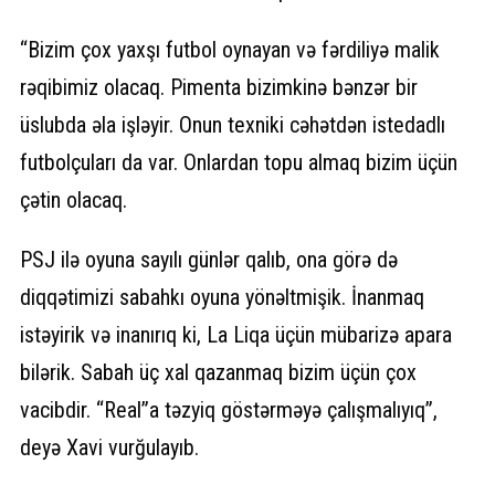
“Bizim çox yaxşı futbol oynayan və fərdiliyə malik
rəqibimiz olacaq. Pimenta bizimkinə bənzər bir
üslubda əla işləyir. Onun texniki cəhətdən istedadlı
futbolçuları da var. Onlardan topu almaq bizim üçün
çətin olacaq.
PSJ ilə oyuna sayılı günlər qalıb, ona görə də
diqqətimizi sabahkı oyuna yönəltmişik. İnanmaq
istəyirik və inanırıq ki, La Liqa üçün mübarizə apara
bilərik. Sabah üç xal qazanmaq bizim üçün çox
vacibdir. “Real”a təzyiq göstərməyə çalışmalıyıq”,
deyə Xavi vurğulayıb.