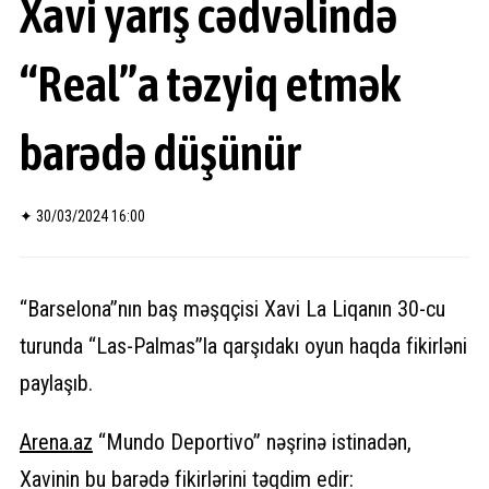
Xavi yarış cədvəlində
“Real”a təzyiq etmək
barədə düşünür
✦
30/03/2024 16:00
“Barselona”nın baş məşqçisi Xavi La Liqanın 30-cu
turunda “Las-Palmas”la qarşıdakı oyun haqda fikirləni
paylaşıb.
Arena.
az
“Mundo Deportivo” nəşrinə istinadən,
Xavinin bu barədə fikirlərini təqdim edir: