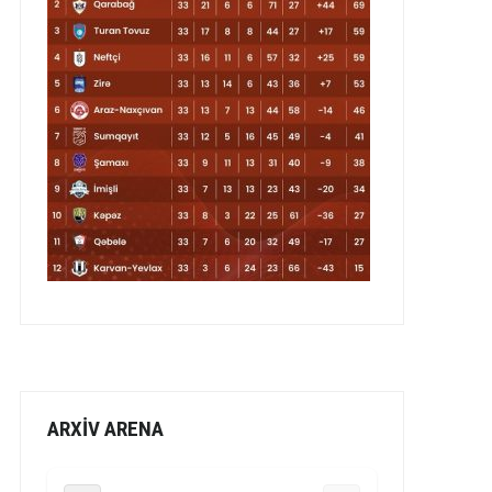
ARXİV ARENA