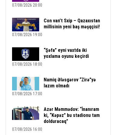
07/08/2026 20:00
Con van’t Sxip – Qazaxıstan
millisinin yeni baş məşqçisi!
07/08/2026 19:00
“Şəfa” eyni vaxtda iki
yoxlama oyunu keçirdi
07/08/2026 18:00
Namiq Ələsgərov “Zirə”yə
lazım olmadı
07/08/2026 17:00
Azər Məmmədov: “İnanıram
ki, “Kəpəz” bu stadionu tam
dolduracaq”
07/08/2026 16:00